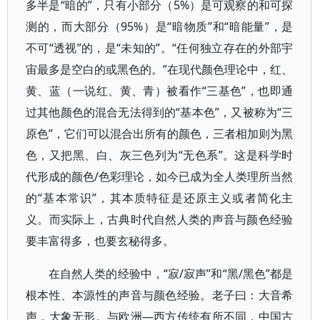
多半是“暗的”，只有小部分（5%）是可观察的和可探
测的，而大部分（95%）是“暗物质”和“暗能量”，是
不可“透视”的，是“未知的”。“任何独立存在的外部宇
宙最多是空白的或黑色的。”在现代颜色理论中，红、
黄、蓝（一说红、黄、青）被看作“三基色”，也即通
过其他颜色的混合无法得到的“基本色”，又被称为“三
原色”，它们可以混合出所有的颜色，三者相加则为黑
色，又把黑、白、灰三色列为“无色系”。这是科学时
代形成的颜色/色彩理论，如今已成为全人类理所当然
的“基本常识”，其本质特征是还原主义或者简化主
义。而实际上，古典时代自然人类的声音与颜色经验
要丰富得多，也要玄秘得多。
在自然人类的经验中，“寂/寂声”和“黑/黑色”都是
根本性、本源性的声音与颜色经验。老子曰：大音希
声，大象无形。与欧洲—西方传统有所不同，中国古