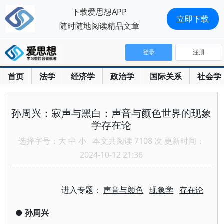
下载爱思想APP
立即下载
随时随地阅读精品文章
登录
注册
首页
法学
经济学
政治学
国际关系
社会学
孙周兴：寂声与黑白：声音与颜色世界的现象
学存在论
选择字号：
大
中
小
本文共阅读 7108 次 更新时间：
2024-10-12 21:36
进入专题：
声音与颜色
现象学
存在论
●
孙周兴