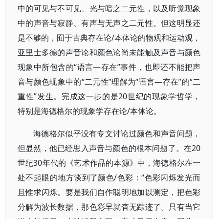
中的可见与不可见、光与暗之二元性，以及听觉现象
中的声音与寂静、有声与无声之二元性。但这明显还
是不够的，囿于古典存在论/本体论的物观和运动观，
亚里士多德的声音论和颜色论尚未能触及声音与颜色
现象中所包含的“语言—存在”事件，也即还不能把声
音与颜色现象中的“二元性”理解为“语言—存在”的“二
重性”发生。完成这一步的是20世纪的现象学哲学，
特别是海德格尔的现象学存在论/本体论。
海德格尔似乎没有专文讨论过颜色和声音问题，
但显然，他已经思入声音与颜色的根本问题了。在20
世纪30年代的《艺术作品的本源》中，海德格尔在一
处不起眼的地方谈到了颜色/色彩：“色彩闪烁发光而
且惟求闪烁。要是我们自作聪明地加以测定，把色彩
分解为波长数据，那色彩早就杳无踪迹了。只有当它