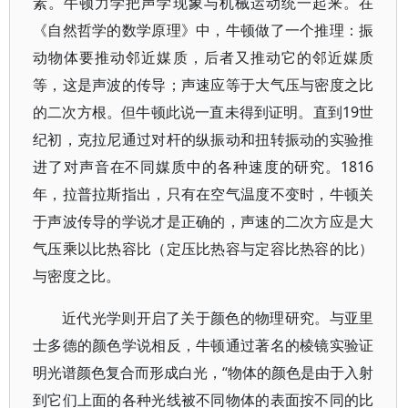
素。牛顿力学把声学现象与机械运动统一起来。在
《自然哲学的数学原理》中，牛顿做了一个推理：振
动物体要推动邻近媒质，后者又推动它的邻近媒质
等，这是声波的传导；声速应等于大气压与密度之比
的二次方根。但牛顿此说一直未得到证明。直到19世
纪初，克拉尼通过对杆的纵振动和扭转振动的实验推
进了对声音在不同媒质中的各种速度的研究。1816
年，拉普拉斯指出，只有在空气温度不变时，牛顿关
于声波传导的学说才是正确的，声速的二次方应是大
气压乘以比热容比（定压比热容与定容比热容的比）
与密度之比。
近代光学则开启了关于颜色的物理研究。与亚里
士多德的颜色学说相反，牛顿通过著名的棱镜实验证
明光谱颜色复合而形成白光，“物体的颜色是由于入射
到它们上面的各种光线被不同物体的表面按不同的比