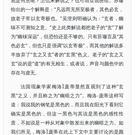
底是何意呢？怎么来解说之？也可谓众说纷纭。苏辙
给出的一个解释是：“凡远而无所至极者，其色必玄，
故老子常以玄寄极也。”吴澄则明确认为：“玄者，幽
昩不可测知之意。”史上此类解说都把老子的“玄”了解
为“幽昩深远”，但恐怕还是不够的。只有苏辙言及“其
色必玄”，但也只是强调“以玄寄极”，而其他的解说多
半放弃了“玄之又玄”者的“玄黑”色义。老子的“玄之又
玄”说的是“道”的有无相生，或者说，声音与颜色中的
存在与虚无。
法国现象学家梅洛庞蒂显然直观到了这种“玄
黑”之义，并且称之为“幽暗之力”。梅洛-庞蒂这样写
道：我说我的钢笔是黑色的，而且我在阳光下看到它
确实是黑色的，但这一黑色与其说是黑色的感性性
质，不如说是一种从对象中散发出来的幽暗之力。如
我们所见，梅洛庞蒂在此上下文中主要讨论的是颜