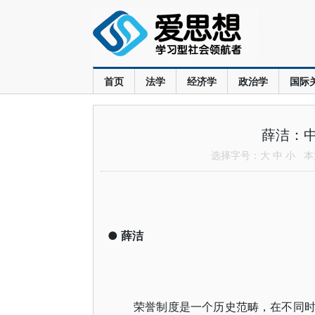
首页
法学
经济学
政治学
国际
薛洁：
选择字号：
大
中
小
本文
●
薛洁
荣誉制度是一个历史范畴，在不同