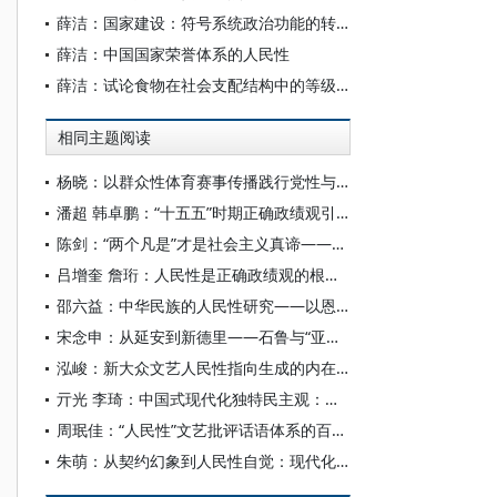
薛洁：国家建设：符号系统政治功能的转向
薛洁：中国国家荣誉体系的人民性
薛洁：试论食物在社会支配结构中的等级区分功能——以18世纪之前的香辛料胡椒为例
相同主题阅读
杨晓：以群众性体育赛事传播践行党性与人民性的统一
潘超 韩卓鹏：“十五五”时期正确政绩观引领高质量发展的核心要义、内在逻辑和现实进路
陈剑：“两个凡是”才是社会主义真谛——三起民间出圈事点评
吕增奎 詹珩：人民性是正确政绩观的根本属性
邵六益：中华民族的人民性研究——以恩格斯的“中华民族”论述切入
宋念申：从延安到新德里——石鲁与“亚洲”的延长线
泓峻：新大众文艺人民性指向生成的内在动因
亓光 李琦：中国式现代化独特民主观：分析框架、生成基础与核心要义
周珉佳：“人民性”文艺批评话语体系的百年建构
朱萌：从契约幻象到人民性自觉：现代化进程中国家认同内涵的演进