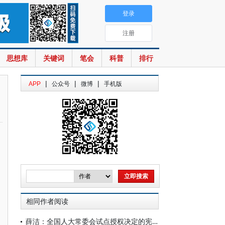
登录
注册
思想库
关键词
笔会
科普
排行
|
|
|
APP
公众号
微博
手机版
相同作者阅读
薛洁：全国人大常委会试点授权决定的宪法检视