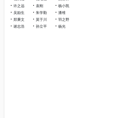
许之远
袁刚
杨小凯
吴励生
朱学勤
潘维
郑秉文
莫于川
羽之野
谢志浩
孙立平
杨光