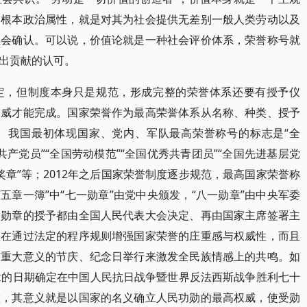
的根本政治属性，就是对其为社会提供无差别一般人类劳动以及
社会确认。可以说，价值论就是一种社会评价体系，荣誉称号就
出贡献的认可。
定，但制度本身只是规范，形成完整的荣誉体系还要有授予仪
权威才能完成。国家荣誉作为最高荣誉体系从名称、种类、授予
。我国最初体现国家、党内、军队最高荣誉称号的标志是“全
共产党员”“全国劳动模范”“全国优秀共青团员”“全国先进基层党
帼奖章”等；2012年之后国家荣誉制度逐步规范，最高国家荣誉称
“五章一簿”中“七一勋章”由党中央颁发，“八一勋章”由中央军委
国勋章的授予都由全国人民代表大会决定、再由国家主席签署主
仅在通过法定的程序规则增强国家荣誉的庄重感与权威性，而且
有重大意义的节庆、纪念日举行来激发全民族情感上的共鸣。如
章的日期确定在中国人民抗日战争暨世界反法西斯战争胜利七十
堂，其意义就是以国家的名义确立人民功勋的最高权威，使受勋