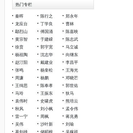
热门专栏
秦晖
陈行之
郑永年
龙应台
丁学良
曹林
鄢烈山
傅国涌
陈嘉映
黄宗智
于建嵘
陈志武
徐贲
郭宇宽
马立诚
杨祖陶
沈志华
向继东
赵汀阳
戴建业
李昌平
张鸣
杨奎松
王海光
周濂
杨鹏
邓晓芒
王缉思
陈奉孝
郭世佑
马玲
王振东
狄马
袁伟时
史啸虎
熊培云
秋风
刘小枫
孟令伟
雷一宁
周枫
蒋兆勇
吴伟
沙叶新
刘瑜
葛剑雄
储昭根
吴稼祥