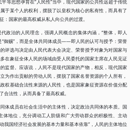
代平等思想孕育在“人民性”当中，现代国家的公共性远超于传统
不属于某个人的权利，摆脱了以皇权为核心的私有性，而具有了
征：国家的最高权威从私人向公共的过渡。
现代政治的人民理念，强调人民概念的集体内涵，“整体，即人
是“御赐”，而是全体共同体成员——即人民的认可与授予：荣誉
誉的评选与决定由人民代表大会决定、荣誉授予对象为对国家与
也多在象征全体人民的场域由受人民委托的国家主席在人民见证
民的监督。应该说，人民不是现代国家的产物，相反，现代国家
确立为作出贡献的劳动人民，摆脱了国家名誉资源的个人所有，
现政权基础合法性来源的人民性，也是国家象征资源在价值分配
了合法性，从而具备了最高权威。
共同体成员在社会生活中的主体性，决定政治共同体的本质。国
民主体地位，充分调动工人阶级和广大劳动群众的积极性、主动
动我国经济社会发展的基本力量和基本依靠”，人民的主体地位