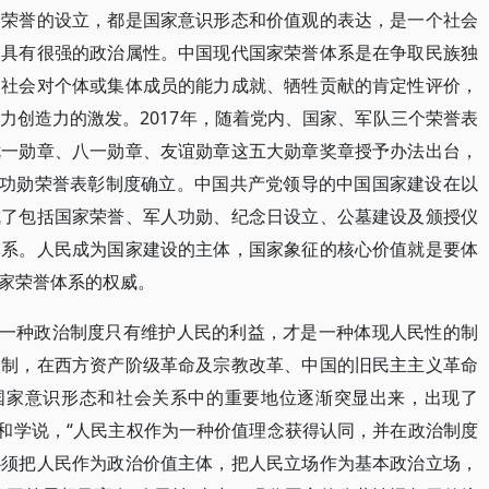
个荣誉的设立，都是国家意识形态和价值观的表达，是一个社会
，具有很强的政治属性。中国现代国家荣誉体系是在争取民族独
和社会对个体或集体成员的能力成就、牺牲贡献的肯定性评价，
力创造力的激发。2017年，随着党内、国家、军队三个荣誉表
七一勋章、八一勋章、友谊勋章这五大勋章奖章授予办法出台，
”功勋荣誉表彰制度确立。中国共产党领导的中国国家建设在以
成了包括国家荣誉、军人功勋、纪念日设立、公墓建设及颁授仪
体系。人民成为国家建设的主体，国家象征的核心价值就是要体
家荣誉体系的权威。
。一种政治制度只有维护人民的利益，才是一种体现人民性的制
级制，在西方资产阶级革命及宗教改革、中国的旧民主主义革命
在国家意识形态和社会关系中的重要地位逐渐突显出来，出现了
想和学说，“人民主权作为一种价值理念获得认同，并在政治制度
必须把人民作为政治价值主体，把人民立场作为基本政治立场，