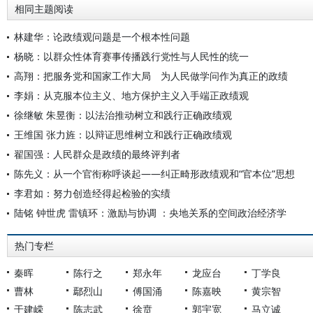
相同主题阅读
林建华：论政绩观问题是一个根本性问题
杨晓：以群众性体育赛事传播践行党性与人民性的统一
高翔：把服务党和国家工作大局 为人民做学问作为真正的政绩
李娟：从克服本位主义、地方保护主义入手端正政绩观
徐继敏 朱昱衡：以法治推动树立和践行正确政绩观
王维国 张力旌：以辩证思维树立和践行正确政绩观
翟国强：人民群众是政绩的最终评判者
陈先义：从一个官衔称呼谈起——纠正畸形政绩观和“官本位”思想
李君如：努力创造经得起检验的实绩
陆铭 钟世虎 雷镇环：激励与协调 ：央地关系的空间政治经济学
热门专栏
秦晖
陈行之
郑永年
龙应台
丁学良
曹林
鄢烈山
傅国涌
陈嘉映
黄宗智
于建嵘
陈志武
徐贲
郭宇宽
马立诚