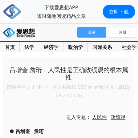
下载爱思想APP
立即下载
随时随地阅读精品文章
登录
注册
首页
法学
经济学
政治学
国际关系
社会学
吕增奎 詹珩：人民性是正确政绩观的根本属
性
选择字号：
大
中
小
本文共阅读 930 次 更新时间：2026-
05-23 00:06
进入专题：
人民性
政绩观
●
吕增奎
詹珩