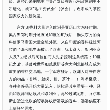
级。富裕起来的地主与资产阶级在近代宪政体制中不
断进化，成立“地主委员会”（议会），逐渐成为掌控
国家权力的新阶层。
东方[3]香料大量进入欧洲是亚历山大东征时期。
奥古斯都时期开通直通印度的航线后，购买东方的香
料使罗马帝国大量金银外流。来自印度的香料经过阿
拉伯半岛和地中海被运至欧洲，犹太商人、叙利亚商
人及7世纪以后阿拉伯商人先后控制这条线路；10世
纪之后，基督教世界如威尼斯等意大利北部城市成为
重要的香料交易地。十字军东征后，欧洲人对来自东
方的物品（香料、丝绸、糖、茶叶……）渴求至极，
各种奢侈品开始大量流入，胡椒是其中重要一种。经
由印度洋到达埃及和叙利亚，再经过威尼斯、阿尔卑
斯山运达北欧的贸易路线所运载的香料，远远供应不
上膨胀的需求。