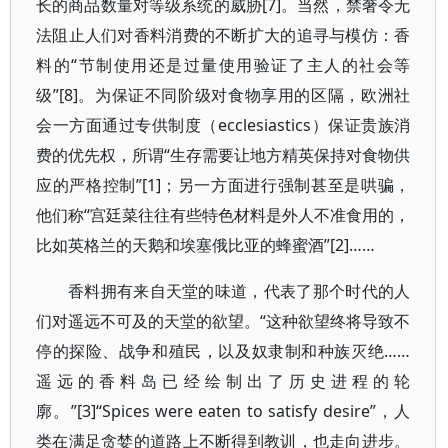
长的商品数量对等级系统的威胁[7]。当然，禁奢令无
法阻止人们对香料消费的不断扩大的追寻与模仿：香
料的“节制使用还是过量使用验证了主人的社会等
级”[8]。为保证不同阶级对食物享用的区隔，欧洲社
会一方面通过专供制度（ecclesiastics）保证贵族消
费的优先权，所谓“生存需要让地方精英保持对食物供
应的严格控制”[1]；另一方面进行强制甚至是哄骗，
他们称“宫廷菜往往有些特色材料是外人不准食用的，
比如英格兰的天鹅和埃塞俄比亚的蜂蜜酒”[2]……
香料拥有来自天堂的味道，代表了那个时代的人
们对遥远不可及的天堂的欲望。“这种欲望终将导致不
停的探险、战争和殖民，以及奴隶制和种族灭绝……
遥远的香料岛已经绘制出了历史进程的轮
廓。”[3]“Spices were eaten to satisfy desire”，人
类在满足贪婪的道路上不断得到教训，也走向进步。