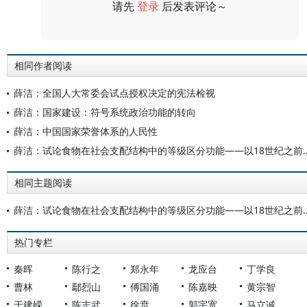
请先
登录
后发表评论～
评论
相同作者阅读
薛洁：全国人大常委会试点授权决定的宪法检视
薛洁：国家建设：符号系统政治功能的转向
薛洁：中国国家荣誉体系的人民性
薛洁：试论食物在社会支配结构中的等级区分功
相同主题阅读
薛洁：试论食物在社会支配结构中的等级区分功
热门专栏
秦晖
陈行之
郑永年
龙应台
丁学良
曹林
鄢烈山
傅国涌
陈嘉映
黄宗智
于建嵘
陈志武
徐贲
郭宇宽
马立诚