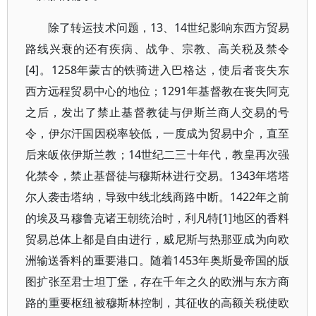
除了转运技术问题，13、14世纪影响东西方贸易
路线兴衰的还有疾病、战争、宗教、高关税及禁令
[4]。1258年蒙古的铁骑进入巴格达，使后者丧失东
西方远程贸易中心的地位；1291年基督教在丧失阿克
之后，发出了禁止基督教徒与伊斯兰商人交易的号
令，伊尔汗国因税率较低，一度成为贸易中介，直至
后来皈依伊斯兰教；14世纪二三十年代，教皇再次强
化禁令，禁止基督徒与穆斯林进行交易。1343年塔塔
尔人袭击塔纳，导致中线北线商路中断。1422年之前
的埃及马穆鲁克诸王朝统治时，利凡特[1]地区的香料
贸易总体上都是自由进行，威尼斯与热那亚成为向欧
洲输送香料的重要港口。随着1453年奥斯曼帝国的版
图扩张至君士坦丁堡，存在千年之久的欧洲与东方商
路的重要枢纽被穆斯林控制，其征收的高额关税使欧