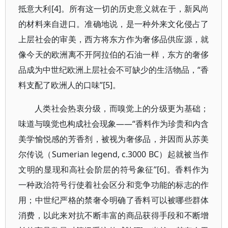
抵意大利[4]。所有这一切的历史意义就在于，新风尚
的材料来自进口。准确地说，是一种外来文化侵占了
上层社会的审美，西方将东方作为奢侈品供应源，就
像今天的欧洲离不开阿拉伯的石油一样，东方的奢侈
品成为中世纪欧洲上层社会不可缺少的生活物品，“香
料支配了欧洲人的口味”[5]。
人类社会热衷分级，而嗅觉上的分级更为基础；
味道与嗅觉也构成社会现象——“香料作为珍贵和内含
美学愉悦感的芳香剂，被视为奢侈品，并因而从苏美
尔传说（Sumerian legend, c.3000 BC）起就被当作
文明的显现和高社会阶层的符号象征”[6]。香料作为
一种政治符号行使着社会区分和竞争功能的标志的作
用；中世纪严格的禁奢令明确了香料可以被哪些群体
消费，以此来对抗不断丰富的商品获得手段和不断增