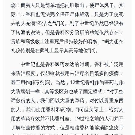
烧；而穷人只是简单地把内脏取出，使尸体风干。实
际上，香料也无法完全保证尸体鲜活，只是为了使死
去的人充满“圣洁之气”[3]。到了中世纪虽然已经没有
了转渡的说法，但是香料区分阶层的功能依然存在，
贵族和高级教士注重死后保持较好的容貌，“竭力想在
礼仪特别是在葬礼上显示其高等地位”[4]。
中世纪也是香料医药发达的时期。香料被广泛用
来防治瘟疫，仅胡椒就被用来治疗名目繁多的疾病，
甚至用作解毒剂[5]。当然，12世纪香料作为医药与作
为防腐剂一样，其等级区分也成了固定模式：“对于空
话敷衍的人，我们回以大量的草药，对付以贵重东西
的人，我们使用香料和药物。”[6]但实际上，给穷人
用的草药疗效并不比香料差。19世纪之前的人们并不
了解细菌传播的方式，但是相信香料能够消除瘟疫带