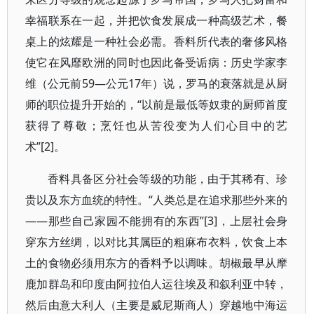
幸福联系在一起，并把饮食发展成一种高级艺术，餐
桌上的炫耀是一种社会必需。香料所代表的奢侈风格
使它在风靡欧洲的同时也因此备受诟病：历史学家李
维（公元前59—公元17年）说，罗马的衰落就是从厨
师的职位提升开始的，“以前是最低等奴隶的厨师首度
获得了尊敬；烹饪也从苦役变为人们心目中的艺
术”[2]。
香料具备区分社会等级的功能，由于其稀有、珍
贵以及东方血统的特性。“人类总是在追求那些外来的
——那些自己家园不能拥有的东西”[3]，上层社会身
穿东方丝绸，以对比其属臣的粗麻布衣料，饮食上本
土的食物必须用东方的香料予以调味。胡椒最早从摩
鹿加群岛和印度由阿拉伯人运往埃及和叙利亚中转，
然后由意大利人（主要是威尼斯商人）穿越地中海运