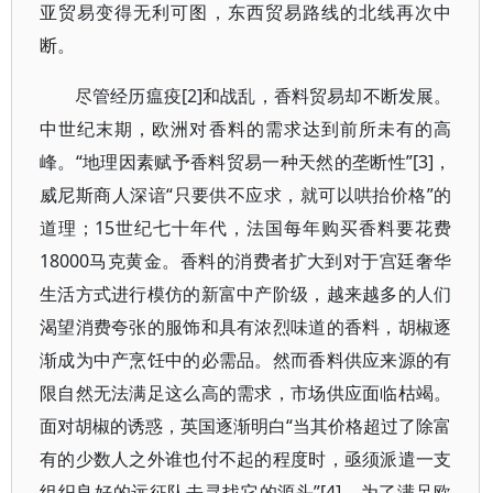
亚贸易变得无利可图，东西贸易路线的北线再次中
断。
尽管经历瘟疫[2]和战乱，香料贸易却不断发展。
中世纪末期，欧洲对香料的需求达到前所未有的高
峰。“地理因素赋予香料贸易一种天然的垄断性”[3]，
威尼斯商人深谙“只要供不应求，就可以哄抬价格”的
道理；15世纪七十年代，法国每年购买香料要花费
18000马克黄金。香料的消费者扩大到对于宫廷奢华
生活方式进行模仿的新富中产阶级，越来越多的人们
渴望消费夸张的服饰和具有浓烈味道的香料，胡椒逐
渐成为中产烹饪中的必需品。然而香料供应来源的有
限自然无法满足这么高的需求，市场供应面临枯竭。
面对胡椒的诱惑，英国逐渐明白“当其价格超过了除富
有的少数人之外谁也付不起的程度时，亟须派遣一支
组织良好的远征队去寻找它的源头”[4]，为了满足欧