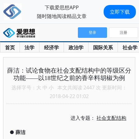
下载爱思想APP
立即下载
随时随地阅读精品文章
登录
注册
首页
法学
经济学
政治学
国际关系
社会学
薛洁：试论食物在社会支配结构中的等级区分
功能——以18世纪之前的香辛料胡椒为例
选择字号：
大
中
小
本文共阅读 2447 次 更新时间：
2018-04-22 01:02
进入专题：
社会支配结构
●
薛洁