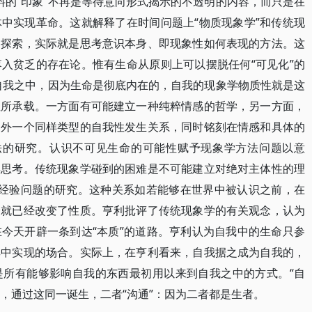
料的“印象”不再是等待意向形式揭示的不透明的内容，而只是在
中实现革命。这就解释了在时间问题上“物质现象学”和传统现
的探索，实际就是思考意识本身、即现象性如何表现的方法。这
入贫乏的存在论。惟有生命从原则上可以摆脱任何“可见化”的
自我之中，因为生命是彻底内在的，自我的现象学物质性就是这
性所承载。一方面有可能建立一种纯粹情感的哲学，另一方面，
另外一个同样类型的自我性发生关系，同时铭刻在情感和具体的
法的研究。认识不可见生命的可能性赋予现象学方法问题以意
再思考。传统现象学碰到的困难是不可能建立对绝对主体性的理
的经验问题的研究。这种关系如若能够在世界中被认识之前，在
身就已经改变了性质。亨利批评了传统现象学的有关观念，认为
今天开辟一条到达“本质”的道路。亨利认为自我中的生命只参
其中实现的场合。实际上，在亨利看来，自我据之成为自我的，
是所有能够影响自我的东西最初用以来到自我之中的方式。“自
质，通过这同一诞生，二者“沟通”：因为二者都是生者。