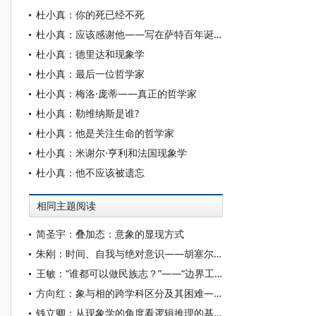
杜小真：你的死已经不死
杜小真：应该感谢他——写在萨特百年诞辰、逝世25周年之际
杜小真：德里达和现象学
杜小真：最后一位哲学家
杜小真：梅洛·庞蒂——真正的哲学家
杜小真：勒维纳斯是谁?
杜小真：他是关注生命的哲学家
杜小真：米谢尔·亨利和法国现象学
杜小真：他不应该被遗忘
相同主题阅读
简圣宇：叠加态：意象的显现方式
朱刚：时间、自我与绝对意识——胡塞尔现象学中的时间与本原
王敏：“谁都可以做民族志？”——“边界工作”视角下的民族志知识生产及反思
方向红：象与相的跨学科区分及其困难——兼论一种易学—现象学的解决方案
钱立卿：从现象学的角度看逻辑推理的基础——论卡罗尔疑难与分离规则的合法性根源