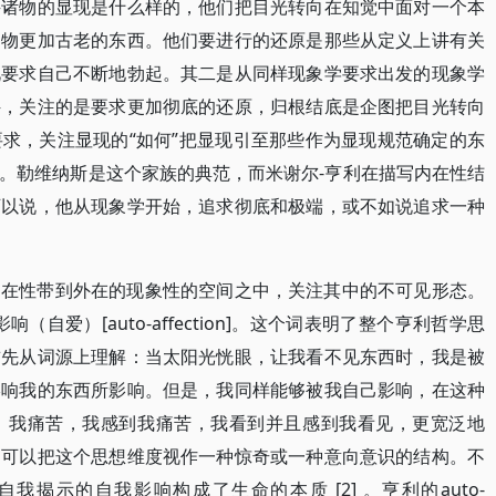
寻诸物的显现是什么样的，他们把目光转向在知觉中面对一个本
的物更加古老的东西。他们要进行的还原是那些从定义上讲有关
此要求自己不断地勃起。其二是从同样现象学要求出发的现象学
件，关注的是要求更加彻底的还原，归根结底是企图把目光转向
求，关注显现的“如何”把显现引至那些作为显现规范确定的东
。勒维纳斯是这个家族的典范，而米谢尔-亨利在描写内在性结
可以说，他从现象学开始，追求彻底和极端，或不如说追求一种
内在性带到外在的现象性的空间之中，关注其中的不可见形态。
自爱）[auto-affection]。这个词表明了整个亨利哲学思
首先从词源上理解：当太阳光恍眼，让我看不见东西时，我是被
影响我的东西所影响。但是，我同样能够被我自己影响，在这种
：我痛苦，我感到我痛苦，我看到并且感到我看见，更宽泛地
们可以把这个思想维度视作一种惊奇或一种意向意识的结构。不
揭示的自我影响构成了生命的本质 [2] 。亨利的auto-