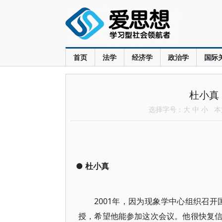
首页
法学
经济学
政治学
国际
杜小真
选择字号：
大
中
小
本文
●
杜小真
2001年，因为现象学中心组织召
授，希望他能参加这次会议。他很快复