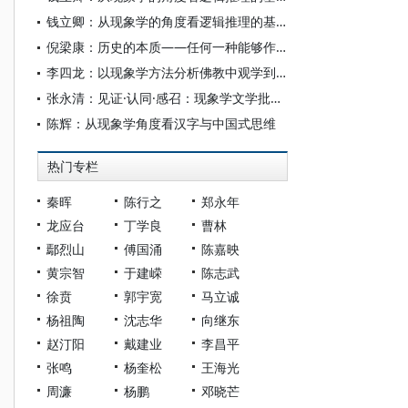
钱立卿：从现象学的角度看逻辑推理的基础——论卡罗尔疑难与分离规则的合法性根源
倪梁康：历史的本质——任何一种能够作为严格科学出现的未来历史现象学导引
李四龙：以现象学方法分析佛教中观学到唯识学的过渡
张永清：见证·认同·感召：现象学文学批评“回到作品本身”的三种理路
陈辉：从现象学角度看汉字与中国式思维
热门专栏
秦晖
陈行之
郑永年
龙应台
丁学良
曹林
鄢烈山
傅国涌
陈嘉映
黄宗智
于建嵘
陈志武
徐贲
郭宇宽
马立诚
杨祖陶
沈志华
向继东
赵汀阳
戴建业
李昌平
张鸣
杨奎松
王海光
周濂
杨鹏
邓晓芒