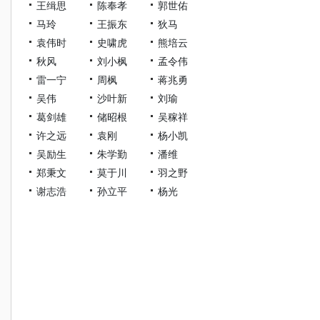
王缉思
陈奉孝
郭世佑
马玲
王振东
狄马
袁伟时
史啸虎
熊培云
秋风
刘小枫
孟令伟
雷一宁
周枫
蒋兆勇
吴伟
沙叶新
刘瑜
葛剑雄
储昭根
吴稼祥
许之远
袁刚
杨小凯
吴励生
朱学勤
潘维
郑秉文
莫于川
羽之野
谢志浩
孙立平
杨光