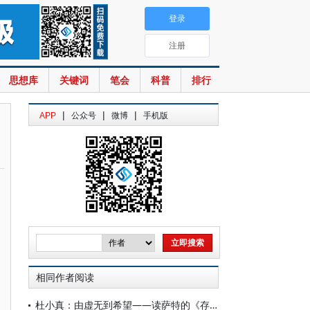
登录
注册
思想库
关键词
笔会
科普
排行
|
|
|
APP
公众号
微博
手机版
相同作者阅读
杜小真：由虚无到希望——读萨特的《存在与虚无》