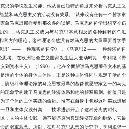
马克思的学说发生兴趣。他从自己独特的角度来分析马克思主义
智慧和马克思主义的活动没有关系。“从来没有任何一个哲学家
学家象马克思那样受到那么多的误解。马克思的哲学思想至今仍
面的……马克思主义成为与马克思本意相反的各种解释的总汇
固定和官方的理论，这种理论全然没有对马克思的大量重要哲学手
克思1 —— 一种现实的哲学》，《马克思2 —— 一种经济的哲
论思考。在欧洲社会主义国家发生巨大变动时期，亨利继《野
主义到资本主义》（1990），他在全面解读马克思著作文本的基
就是活的个体的身体主体性，正是这种主体性同时规定了活的个
下，阶级斗争理论家的马克思被最早的基督教思想家之一的马克
命的现象学构建了马克思的经济体系和他的解释原则。价值只是
成为了个体的主体实践的命运。惟有在自身中包容这种实践进展
。一旦和主体实践分离——技术进步开启了这种分离的时代——
所以，人的主体实践，远不能还原为客观经济现象的脉络，它最
生命的双重观念。所以，在对马克思思想的研究中，亨利追求一