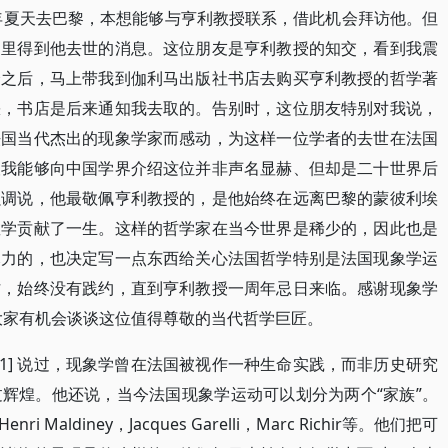
2年夏天去巴黎，本想能够与亨利教授联系，借此机会拜访他。但
那里得到他去世的消息。这位朋友是亨利教授的知交，看到我震
会之后，马上带我到伽利马出版社书店去购买亨利教授的哲学著
缺，书店是后来通知我去取的。告别时，这位朋友特别对我说，
法国当代杰出的现象学家而感动，为这样一位学者的去世在法国
望我能够向中国学界介绍这位并非声名显赫、但却是二十世界后
强调说，他最敬佩亨利教授的，是他始终在远离巴黎的蒙彼利埃
教学贡献了一生。这样的哲学家在当今世界是稀少的，因此也是
尽力的，也决定写一点东西给关心法国哲学特别是法国现象学运
忙，始终没有践约，直到亨利教授一周年忌日来临。感谢现象学
大家有机会谈谈这位值得尊敬的当代哲学巨匠。
[1] 说过，现象学曾在法国被视作一种生命实践，而非历史研究
辉煌。他还说，当今法国现象学运动可以划分为两个“家族”。
ldiney，Jacques Garelli，Marc Richir等。他们把可