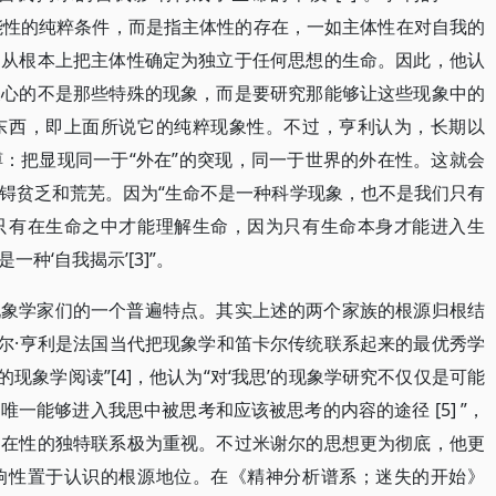
式，可能性的纯粹条件，而是指主体性的存在，一如主体性在对自我的
，从根本上把主体性确定为独立于任何思想的生命。因此，他认
关心的不是那些特殊的现象，而是要研究那能够让这些现象中的
东西，即上面所说它的纯粹现象性。不过，亨利认为，长期以
：把显现同一于“外在”的突现，同一于世界的外在性。这就会
锝贫乏和荒芜。因为“生命不是一种科学现象，也不是我们只有
只有在生命之中才能理解生命，因为只有生命本身才能进入生
种‘自我揭示’[3]”。
现象学家们的一个普遍特点。其实上述的两个家族的根源归根结
谢尔·亨利是法国当代把现象学和笛卡尔传统联系起来的最优秀学
的现象学阅读”[4]，他认为“对‘我思’的现象学研究不仅仅是可能
一能够进入我思中被思考和应该被思考的内容的途径 [5] ”，
内在性的独特联系极为重视。不过米谢尔的思想更为彻底，他更
响性置于认识的根源地位。在《精神分析谱系；迷失的开始》