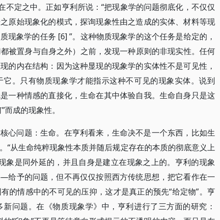
留在不定之中。正如亨利所说：“把现象学的问题彻底化，不仅仅
据之原始现象化的模式，探询现象性由之造成的实体、材料等现
现象学的任务 [6] ”。这种物质现象学的这个任务是给定的，
一切都被置身与自身之外）之前，发现一种原则的非现实性。任何
显现的内在结构：因为这种显现的现象学的实体性不是可见性，
于它。只有物质现象学才能指示这种不可见的现象实体。说到
就是一种情感的直接化，生命在其中体验自我。生命自身只是这
”而成的现象性。
的核心问题：生命。在亨利看来，生命决不是一个东西，比如生
。“从生命纯粹现象性本质并随后规定存在的本质的彻底意义上
在与现象是同外延的，并且自身是建立在现象之上的。亨利的现象
——给予的问题，但不再仅仅按照西方传统思想，把它看作在一
有的情感中的不可见的压抑，这才是真正的预先“给定物”。亨
多新问题。在《物质现象学》中，亨利进行了三方面的研究：