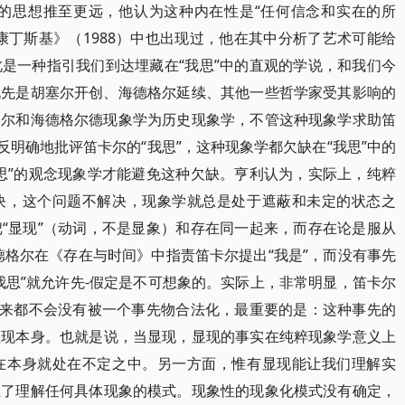
性的思想推至更远，他认为这种内在性是“任何信念和实在的所
康丁斯基》（1988）中也出现过，他在其中分析了艺术可能给
是一种指引我们到达埋藏在“我思”中的直观的学说，和我们今
说先是胡塞尔开创、海德格尔延续、其他一些哲学家受其影响的
塞尔和海德格尔德现象学为历史现象学，不管这种现象学求助笛
反明确地批评笛卡尔的“我思”，这种现象学都欠缺在“我思”中的
思”的观念现象学才能避免这种欠缺。亨利认为，实际上，纯粹
决，这个问题不解决，现象学就总是处于遮蔽和未定的状态之
“显现”（动词，不是显象）和存在同一起来，而存在论是服从
德格尔在《存在与时间》中指责笛卡尔提出“我是”，而没有事先
我思”就允许先-假定是不可想象的。实际上，非常明显，笛卡尔
从来都不会没有被一个事先物合法化，最重要的是：这种事先的
显现本身。也就是说，当显现，显现的事实在纯粹现象学意义上
在本身就处在不定之中。另一方面，惟有显现能让我们理解实
立了理解任何具体现象的模式。现象性的现象化模式没有确定，