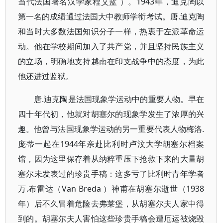
当代法国著名汉学家程艾蓝 ）。1943年，迪克陶以
第一名的成绩通过法国大中教师学衔考试。唐.迪克陶
和当时大多数法国知识分子一样，热衷于左派革命运
动。他在学校期间加入了共产党，并且坚持民族主义
的立场，明确地支持越南在印支战争中的态度，为此
他还进过监狱。
唐.迪克陶是法国现象学运动中的重要人物。早在
四十年代初，他就对胡塞尔的现象学发生了浓厚的兴
趣。他曾与法国现象学运动的另一重要代表人物梅洛.
庞蒂一起在1944年亲赴比利时卢汶大学胡塞尔档案
馆，因为这里保存着从纳粹重压下抢救下来的大量胡
塞尔未发表过的珍贵手稿：这多亏了比利时青年学者
万.布雷达（Van Breda ）神甫在胡塞尔逝世（1938
年）后不久冒着危险去弗莱堡，从胡塞尔夫人家中得
到的。胡塞尔夫人害怕这些珍贵手稿会遭厄运被烧毁