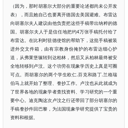
（因为，那时胡塞尔大部分的重要论述都尚未公开发
表），而且她自己也要离开德国去美国避难。布雷达
向胡塞尔夫人建议由他负责把这些手稿带出纳粹的德
国。胡塞尔夫人于是信任地把约4万张手稿托付给了
布雷达。在比利时驻德使馆的帮助下，这批手稿被装
进外交文件箱，由有宗教身份掩护的布雷达细心护
送，从弗莱堡辗转到达柏林，然后又从柏林最终被安
全地转移到卢汶。这个功劳在现象学历史上真是可圈
可点。而胡塞尔的两个学生欧仁.芬克和路丁.兰格瑞
伯马上就开始了整理、誊抄工作。卢汶也从此就成为
了世界各地的现象学者查找资料、学习研究的一个重
要中心。迪克陶这次卢汶之行还带回了部分胡塞尔的
手稿誊抄件回巴黎，为法国现象学研究提供了宝贵的
资料和根据。