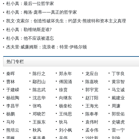
杜小真：最后一位哲学家
杜小真：梅洛·庞蒂——真正的哲学家
凯文·克索尔：创造性破坏先生：约瑟夫·熊彼特和资本主义真理
杜小真：勒维纳斯是谁?
杜小真：他不应该被遗忘
杰夫里·威廉姆斯：流浪者：特里·伊格尔顿
热门专栏
秦晖
陈行之
郑永年
龙应台
丁学良
曹林
鄢烈山
傅国涌
陈嘉映
黄宗智
于建嵘
陈志武
徐贲
郭宇宽
马立诚
杨祖陶
沈志华
向继东
赵汀阳
戴建业
李昌平
张鸣
杨奎松
王海光
周濂
杨鹏
邓晓芒
王缉思
陈奉孝
郭世佑
马玲
王振东
狄马
袁伟时
史啸虎
熊培云
秋风
刘小枫
孟令伟
雷一宁
周枫
蒋兆勇
吴伟
沙叶新
刘瑜