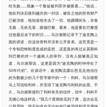
经失败……我象一个叛徒被判罪并被驱逐……”他说，
他在判决后接到越共的一封信，被告之他的所有财产
已被没收，他知道他失去了一切。他踯躅街头，衣食
无着，无依无靠，困顿巴黎。看来，他是要在巴黎度
过他最后余下的时日…… 马尔谢斯记录下了迪克陶上
面的讲述，但这份资料并没有公开发表。这究竟是一
个专制恐怖制度造成的妄想，还是真的有过从莫斯科
到巴黎的对一个越南人的审判，没有人能够真正知
道，马尔谢斯说，这更是因为“迪克陶的时钟停在了
50年代初”。在谈话中，迪克陶流露出想见见他信任
的为数极少的几个哲学家中的一个：利科。马尔谢斯
马上写信给利科，并安排了迪克陶与利科的会面。不
久，马尔谢斯接到了利科有关的信件，信中，利科不
无痛心地这样说：“我几个星期前见到了唐，这次会见
让我震惊。我不知道在无论如何已被恐惧和谎言腐蚀