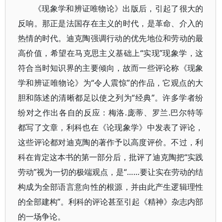
《现象学和辨证唯物论》出版后，引起了很大的
反响。那正是法国存在主义的时代，是革命、介入的
热情的时代。迪克陶强调行动的优先地位和劳动的最
高价值，希望在马克思主义基础上“实现”现象学，这
符合当时知识界的主要倾向，故而一些评论称《现象
学和辨证唯物论》为“令人震惊”的作品，它观点的大
胆和陈述的清晰都足以使之列为“经典”。许多学者纷
纷对之作出各自的反应：梅洛.庞蒂、罗兰.巴尔特等
都写了文章，利科也在《论现象学》中发表了评论，
这些评论都对迪克陶的著作予以高度评价。不过，利
科在肯定这本书的第一部分后，批评了迪克陶把“实践
劳动”视为一切的极端观点，是“……要让实在劳动的结
构成为全部语言意向性的根源，并由此产生逻辑理性
的全部建构”。利科的评论甚至引起《精神》杂志内部
的一场争论。