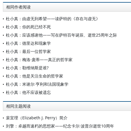
相同作者阅读
杜小真：由虚无到希望——读萨特的《存在与虚无》
杜小真：你的死已经不死
杜小真：应该感谢他——写在萨特百年诞辰、逝世25周年之际
杜小真：德里达和现象学
杜小真：最后一位哲学家
杜小真：梅洛·庞蒂——真正的哲学家
杜小真：勒维纳斯是谁?
杜小真：他是关注生命的哲学家
杜小真：米谢尔·亨利和法国现象学
杜小真：他不应该被遗忘
相同主题阅读
裴宜理（Elizabeth J. Perry）简介
刘擎：卓越而速朽的思想家——纪念卡尔·波普尔逝世10周年