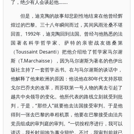
了，绝少有人会谈起他…….
但是，迪克陶的故事却悲剧性地结束在他曾经辉
煌过的巴黎。三十八年瞬间而过，其间风雨沧桑不堪
回首。1992年，迪克陶回到法国。曾经与他熟悉的法
国著名科学哲学家、萨特的亲密战友德桑第
（Toussaint Desanti）把他介绍给了哲学家马尔谢
斯（T.Marchaisse），因为马尔谢斯为著名的色伊出
版社主持了一套哲学丛书。在与马尔谢斯的谈话中，
他解释了他来欧洲的原因：他说他在80年代支持苏联
戈尔巴乔夫的改革，而苏联第一号人物的离去引起了
越共中央领导的变化。他所代表的路线立刻就受到批
判，于是，“那些人”就要他去法国接受审判。于是他
得到一张去巴黎的单程机票，他要在巴黎接受由法共
党员组成的审判庭的审判。“一切按程序进行，我可以
讲话，我长时间地为事业辩护。不过，我审判前就已