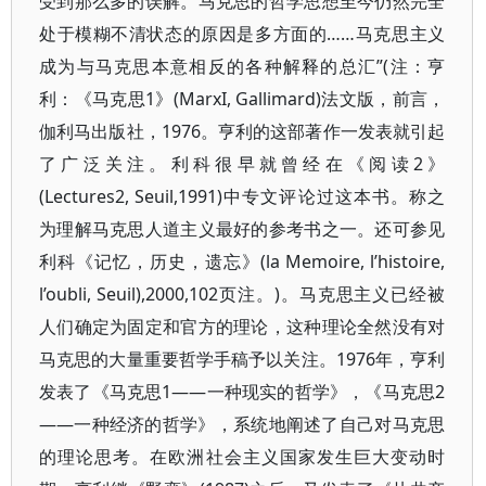
受到那么多的误解。马克思的哲学思想至今仍然完全
处于模糊不清状态的原因是多方面的……马克思主义
成为与马克思本意相反的各种解释的总汇”(注：亨
利：《马克思1》(MarxI, Gallimard)法文版，前言，
伽利马出版社，1976。亨利的这部著作一发表就引起
了广泛关注。利科很早就曾经在《阅读2》
(Lectures2, Seuil,1991)中专文评论过这本书。称之
为理解马克思人道主义最好的参考书之一。还可参见
利科《记忆，历史，遗忘》(la Memoire, l’histoire,
l’oubli, Seuil),2000,102页注。)。马克思主义已经被
人们确定为固定和官方的理论，这种理论全然没有对
马克思的大量重要哲学手稿予以关注。1976年，亨利
发表了《马克思1——一种现实的哲学》，《马克思2
——一种经济的哲学》，系统地阐述了自己对马克思
的理论思考。在欧洲社会主义国家发生巨大变动时