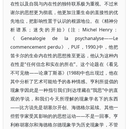
在性以及自我与内在性的独特联系极为重视。不过米
谢尔的思想更为彻底，他更加注重生命的直接性的优
先地位，把影响性置于认识的根源地位。在《精神分
析谱系；迷失的开始》(注：Michel Henry：
《Genealogie de la psychanalyse——Le
commencement perdu》，PUF，1990.)中，他把
笛卡尔的生命内在性的思想推至更远，他认为这种内
在性是“任何信念和实在的所在”。这个论题在《看见
不可见物——论康丁斯基》(1988)中也出现过，他在
其中分析了艺术可能给予的各种情感。亨利所提倡的
现象学因此是一种指引我们到达埋藏在“我思”中的直
观的学说，和我们今天所理解的现象学名下的东西
——比方说先是胡塞尔开创、海德格尔延续、其他一
些哲学家受其影响的的思想运动——不是一回事。亨
利称胡塞尔和海德格尔德现象学为历史现象学，不管