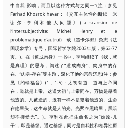
中自我-影响，而且以这种方式与之同一”(注：参见
Farhad Khosrok havar：《交互主体性的断续：米
谢尔·亨利和他人问题》(La scansion de
l’intersubjectivite: Michel Henry et le
problematique d’autrui)，载《笛卡尔街》杂志《法
国现象学》专号，国际哲学学院2003年版，第63-77
页。)。在《道成肉身》一书中，亨利继续了《我，就
是真理》的思考，阐述了“道成肉身”、肉身中的存
在、“肉身-存在”等主题，深化了他的宗教沉思(注：参
见《约翰福音》(1，1-5)：太初有道，道与上帝同
在，道就是上帝。这道太初与上帝同在。万物是籍着
他造的。凡被造的，没有一样不是籍着他造的。生命
在他里头，这生命就是人的光。光照在黑暗里，黑暗
却不接受光”。)。亨利在此把生命名之为“始原-儿
子”，即是基督。通过基督，同时是自我性和相异性原