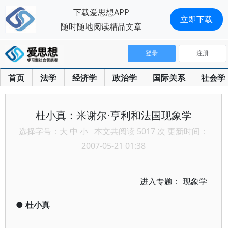
下载爱思想APP
立即下载
随时随地阅读精品文章
登录
注册
首页
法学
经济学
政治学
国际关系
社会学
杜小真：米谢尔·亨利和法国现象学
选择字号：
大
中
小
本文共阅读 5017 次 更新时间：
2007-05-21 01:38
进入专题：
现象学
●
杜小真