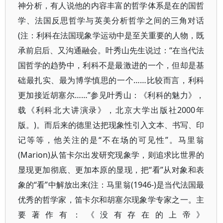
神分析，有人说他的内容丰富的哲学体系是在的国哲
学、法国反思哲学与英美分析哲学之间的三角对话
(注：利科在法国现象学运动中是至关重要的人物，既
承前启后、又沟通融会。叶秀山先生说过：“在当代法
国哲学的趋势中，利科不是最激进的一个，但却是基
础最扎实、最为博学慎思的一个……比较而言，利科
更加接近胡塞尔……”参见叶秀山：《利科的魅力》，
载《利科北大讲演录》，北京大学出版社2000年
版。)。而后来的德里达把现象性引入文本、书写、印
记等等，他关注的是“不在场的可见性”。马里翁
(Marion)从笛卡尔出发研究现象学，则追求比世界的
显现更加彻底、更加本原的显现，把“看”从对象和表
象的“看”中解放出来(注：马里翁(1946-)是当代法国最
优秀的哲学家，笛卡尔和胡塞尔现象学专家之一。主
要著作有：《没有存在的上帝》