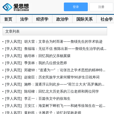
登录
注册
首页
法学
经济学
政治学
国际关系
社会学
文章列表
[学人风范]
胡大雷：文章合为时而著——詹锳先生的学术轨迹
[学人风范]
詹福瑞：无征不信 推陈出新——詹锳先生治学的成就与理念
[学人风范]
杨培林：回忆我的父亲杨翼骧
[学人风范]
季羡林：我的几位授业恩师
[学人风范]
郑建钟：“道通为一” ：论张岂之学术思想的精神特质
[学人风范]
赵俊臣：历史民族学大家何耀华90岁生日祝寿词
[学人风范]
施晔：漫逐浮云到此乡——“荷兰士大夫”高罗佩的汉学行旅
[学人风范]
陈绍棣：回忆北大历史系的三位老师和两位同学
[学人风范]
李正一：百篇佚文中的徐旭生
[学人风范]
王安江：海棠树下蝉初飞——和姥爷徐旭生在一起的日子
[学人风范]
黄朴民：大雅君子：追忆刘笑敢老师