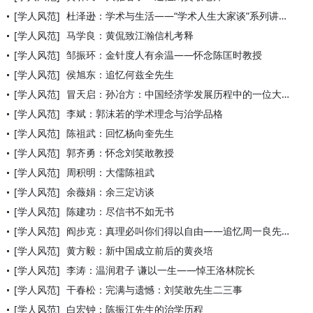
[学人风范]
杜泽逊：学术与生活——“学术人生大家谈”系列讲座之一
[学人风范]
马学良：黄侃致江瀚信札考释
[学人风范]
邹振环：金针度人有余温——怀念陈匡时教授
[学人风范]
侯旭东：追忆何兹全先生
[学人风范]
冒天启：孙冶方：中国经济学发展历程中的一位大师
[学人风范]
李斌：郭沫若的学术理念与治学品格
[学人风范]
陈祖武：回忆杨向奎先生
[学人风范]
郭齐勇：怀念刘笑敢教授
[学人风范]
周积明：大儒陈祖武
[学人风范]
余薇娟：余三定访谈
[学人风范]
陈建功：尽信书不如无书
[学人风范]
阎步克：真理必叫你们得以自由——追忆周一良先生的学术人生与精
[学人风范]
黄方毅：新中国成立前后的黄炎培
[学人风范]
李涛：温润君子 谦以一生——悼王洛林院长
[学人风范]
干春松：完满与遗憾：刘笑敢先生二三事
[学人风范]
白宏钟：陈振江先生的治学历程