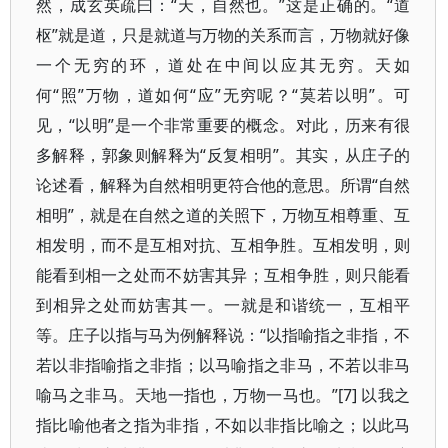
然，成玄英疏曰：“天，自然也。”这是正确的。“道
枢”就是道，只是就道与万物的关系而言，万物就好像
一个无穷的环，道处在中间以应其无穷。天如
何“照”万物，道如何“应”无穷呢？“莫若以明”。可
见，“以明”是一个非常重要的概念。对此，历来有很
多解释，郭象则解释为“反复相明”。其实，从庄子的
论述看，解释为自然相明更符合他的意思。所谓“自然
相明”，就是在自然之道的关照下，万物互相尊重、互
相发明，而不是互相对抗、互相争胜。互相发明，则
能看到相一之处而不妨害其异；互相争胜，则只能看
到相异之处而妨害其一。一就是和谐统一，互相平
等。庄子以指与马为例解释说：“以指喻指之非指，不
若以非指喻指之非指；以马喻指之非马，不若以非马
喻马之非马。天地一指也，万物一马也。”[7] 以我之
指比喻他者之指为非指，不如以非指比喻之；以此马