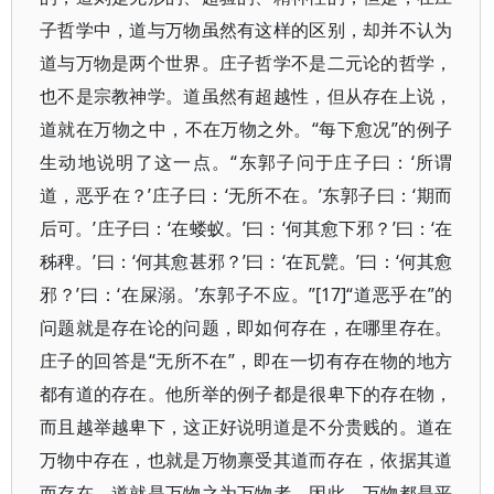
子哲学中，道与万物虽然有这样的区别，却并不认为
道与万物是两个世界。庄子哲学不是二元论的哲学，
也不是宗教神学。道虽然有超越性，但从存在上说，
道就在万物之中，不在万物之外。“每下愈况”的例子
生动地说明了这一点。“东郭子问于庄子曰：‘所谓
道，恶乎在？’庄子曰：‘无所不在。’东郭子曰：‘期而
后可。’庄子曰：‘在蝼蚁。’曰：‘何其愈下邪？’曰：‘在
秭稗。’曰：‘何其愈甚邪？’曰：‘在瓦甓。’曰：‘何其愈
邪？’曰：‘在屎溺。’东郭子不应。”[17]“道恶乎在”的
问题就是存在论的问题，即如何存在，在哪里存在。
庄子的回答是“无所不在”，即在一切有存在物的地方
都有道的存在。他所举的例子都是很卑下的存在物，
而且越举越卑下，这正好说明道是不分贵贱的。道在
万物中存在，也就是万物禀受其道而存在，依据其道
而存在，道就是万物之为万物者，因此，万物都是平