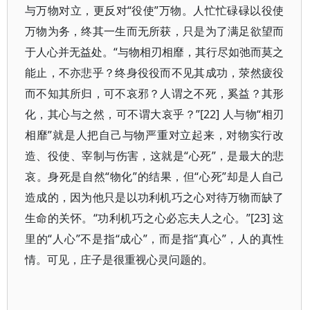
与万物对立，更反对“役使”万物。人忙忙碌碌以役使
万物为务，终其一生而无所获，只是为了满足欲望而
于人心并无益处。“与物相刃相靡，其行尽如弛而莫之
能止，不亦悲乎？终身役役而不见其成功，荥然疲役
而不知其所归，可不哀邪？人谓之不死，奚益？其形
化，其心与之然，可不谓大哀乎？”[22] 人与物“相刃
相靡”就是人把自己与物严重对立起来，对物实行改
造、役使、宰制与伤害，这就是“心死”，是最大的悲
哀。身死是自然“物化”的结果，但“心死”却是人自己
造成的，因为他只是以功利机巧之心对待万物而缺了
生命的关怀。“功利机巧之心必忘夫人之心。”[23] 这
里的“人心”不是指“成心”，而是指“真心”，人的真性
情。可见，庄子是很重视心灵问题的。