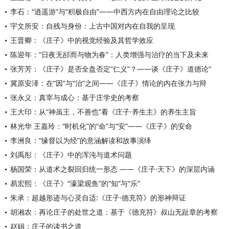
李石：“逍遥游”与“积极自由”——中西方内在自由理论之比较
宇文所安：自残与身份：上古中国对内在自我的呈现
王晋卿：《庄子》中的视觉经验及其哲学效应
陈迎年：“日夜无郤而与物为春”：人类增强与治疗的当下及未来
张芳芳：《庄子》是否全盘否定“仁义”？——谈《庄子》道德论“
冀原安泽：在“因”与“治”之间——《庄子》情论的内在张力与辩
张永义：真宰与成心：基于庄学史的考察
王大印：从“神虽王，不善也”看《庄子·养生主》的养生主旨
林光华 王嘉玲：“时机化”的“命”与“安”——《庄子》的安命
李洲良：“缘督以为经”的意涵解读和故事演绎
刘禹彤：《庄子》中的浑沌与道术问题
杨国荣：从道术之裂回归统一形态 ——《庄子·天下》的深层内涵
易宏熙：《庄子》“濠梁观鱼”的“知”与“乐”
朱承：超越形迹与心灵自适:《庄子·德充符》的形神辩证
胡湘农：再论庄子的处世之道：基于《德充符》叔山无趾章的考察
赵娟：庄子的读书之道