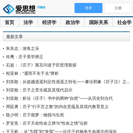
登录
注册
首页
法学
经济学
政治学
国际关系
社会学
最新文章
朱良志：游鱼之乐
肖鹰：庄子美学辨正
石超：《庄子》寓言问道于匠哲理新探
程亚林：“通而不失于兑”辨析
刘笑敢：从超越逍遥到足性逍遥之转化——兼论郭象《庄子注》之诠
刘笑敢：庄子之苦乐观及其现代启示
刘笑敢：析论《庄子》书中的两种“自然”——从历史到当代
周廷勇：庄子“行不言之教”的内在意蕴及其现代教育意义
陈少明：庄子观梦：物我与生死
罗安宪：庄子天命性命之辨与“性命之情”论析
王玉彬 ：从“为我”到“丧我”——论庄子对杨朱生命观念的深化