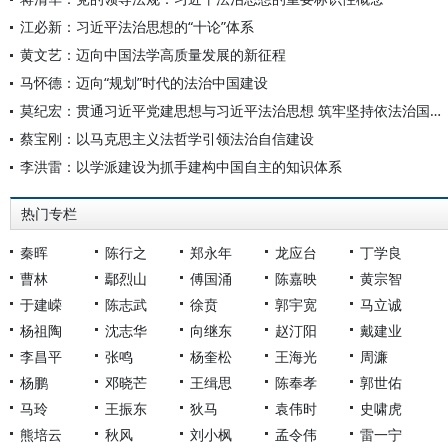
江必新：习近平法治思想的“十论”体系
黄文艺：迈向中国法学高质量发展的新征程
马怀德：迈向“规划”时代的法治中国建设
莫纪宏：贯通习近平党建思想与习近平法治思想 筑牢坚持依法治国和依规治党有机统一的理论根基
蔡宝刚：以马克思主义法哲学引领法治自信建设
李洪雷：以学派建设为抓手建构中国自主的知识体系
热门专栏
秦晖
陈行之
郑永年
龙应台
丁学良
曹林
鄢烈山
傅国涌
陈嘉映
黄宗智
于建嵘
陈志武
徐贲
郭宇宽
马立诚
杨祖陶
沈志华
向继东
赵汀阳
戴建业
李昌平
张鸣
杨奎松
王海光
周濂
杨鹏
邓晓芒
王缉思
陈奉孝
郭世佑
马玲
王振东
狄马
袁伟时
史啸虎
熊培云
秋风
刘小枫
孟令伟
雷一宁