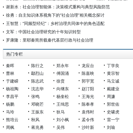
谢新水：社会治理智能体：决策模式重构与典型风险防范
徐勇：自主知识体系视角下的“社会治理”相关概念探讨
王智慧：“同频型经纪”：乡村治理共同体中的角色适配
文军：中国社会治理研究的十年知识转型
罗康隆：里耶秦简所载秦代基层行政与社会治理
热门专栏
秦晖
陈行之
郑永年
龙应台
丁学良
曹林
鄢烈山
傅国涌
陈嘉映
黄宗智
于建嵘
陈志武
徐贲
郭宇宽
马立诚
杨祖陶
沈志华
向继东
赵汀阳
戴建业
李昌平
张鸣
杨奎松
王海光
周濂
杨鹏
邓晓芒
王缉思
陈奉孝
郭世佑
马玲
王振东
狄马
袁伟时
史啸虎
熊培云
秋风
刘小枫
孟令伟
雷一宁
周枫
蒋兆勇
吴伟
沙叶新
刘瑜