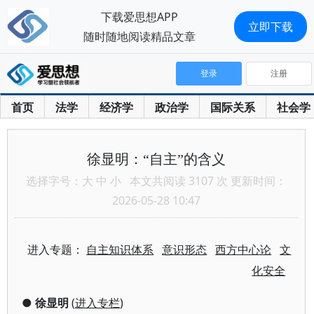
下载爱思想APP
立即下载
随时随地阅读精品文章
登录
注册
首页
法学
经济学
政治学
国际关系
社会学
徐显明：“自主”的含义
选择字号：
大
中
小
本文共阅读 3107 次 更新时间：
2026-05-28 10:47
进入专题：
自主知识体系
意识形态
西方中心论
文
化安全
●
徐显明
(
进入专栏
)