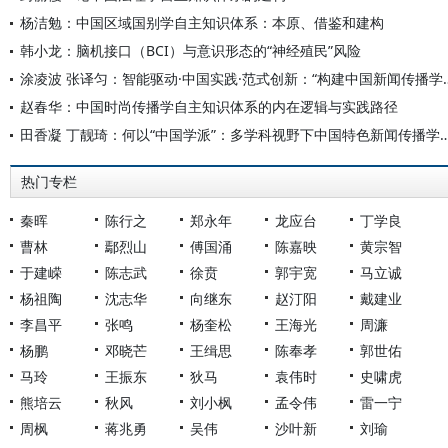
杨洁勉：中国区域国别学自主知识体系：本原、借鉴和建构
韩小龙：脑机接口（BCI）与意识形态的“神经殖民”风险
涂凌波 张译匀：智能驱动·中国实践·范式创
赵春华：中国时尚传播学自主知识体系的内在逻辑与实践路径
田香凝 丁靓琦：何以“中国学派”：多学科视野下中国特
热门专栏
秦晖
陈行之
郑永年
龙应台
丁学良
曹林
鄢烈山
傅国涌
陈嘉映
黄宗智
于建嵘
陈志武
徐贲
郭宇宽
马立诚
杨祖陶
沈志华
向继东
赵汀阳
戴建业
李昌平
张鸣
杨奎松
王海光
周濂
杨鹏
邓晓芒
王缉思
陈奉孝
郭世佑
马玲
王振东
狄马
袁伟时
史啸虎
熊培云
秋风
刘小枫
孟令伟
雷一宁
周枫
蒋兆勇
吴伟
沙叶新
刘瑜