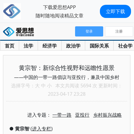
下载爱思想APP
立即下载
随时随地阅读精品文章
登录
注册
首页
法学
经济学
政治学
国际关系
社会学
黄宗智：新综合性视野和远瞻性愿景
——中国的一带一路倡议与亚投行，兼及中国乡村
选择字号：
大
中
小
本文共阅读 5694 次 更新时间：
2023-04-17 23:28
进入专题：
一带一路
亚投行
乡村振兴战略
●
黄宗智
(
进入专栏
)