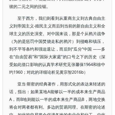
彼的二元之间的拉锯。
至于西方，我们则看到从重商主义到古典自由主
义到帝国主义-殖民主义而后到当前的新自由主义和全
球主义的历史演变。对中国来说，那是个从鸦片战争
（为的是惩罚中国焚烧走私的鸦片）到侵略和镇压，
到不平等条约和强迫退让，而后到“瓜分“中国 ——多
在“自由贸易”和“国际大家庭”的口号之下的历史（深
受如此借口影响的认真学术研究见张馨保1964和徐中
约1960；对此的详细论析见黄宗智2016b）
亚当·斯密的经典著作，用形式化的表达来转述的
话，指出：如果某地A能够以一半的成本来生产商品
A，而B地则能以一半的成本来生产商品B，两地交换
将会对两者都有利。多边的贸易同理。在斯密的论述
中，如此的交易将会促进各地的专业化和分工，由此