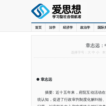
首页
法学
经济学
政治学
国际
章志远：
选择字号：
大
中
小
本文
●
章志远
摘要: 近十五年来，府院互动活动
统认知，促进了行政审判制度化解纠纷