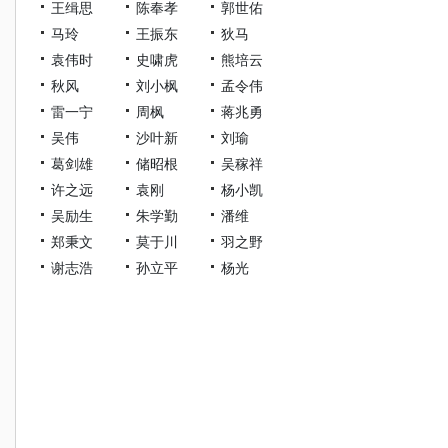
王缉思
陈奉孝
郭世佑
马玲
王振东
狄马
袁伟时
史啸虎
熊培云
秋风
刘小枫
孟令伟
雷一宁
周枫
蒋兆勇
吴伟
沙叶新
刘瑜
葛剑雄
储昭根
吴稼祥
许之远
袁刚
杨小凯
吴励生
朱学勤
潘维
郑秉文
莫于川
羽之野
谢志浩
孙立平
杨光