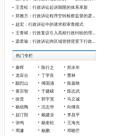
王贵松：行政诉讼起诉期限的体系革新
郑雅方：行政诉讼程序空转检察监督的逻辑展开
赵宏：行政诉讼中的请求权审查模式
王青斌：行政复议引入高校行政纠纷的理论逻辑与实践进路
梁君瑜：行政诉讼跨区域管辖背景下行政检察监督的制度因应
热门专栏
秦晖
陈行之
郑永年
龙应台
丁学良
曹林
鄢烈山
傅国涌
陈嘉映
黄宗智
于建嵘
陈志武
徐贲
郭宇宽
马立诚
杨祖陶
沈志华
向继东
赵汀阳
戴建业
李昌平
张鸣
杨奎松
王海光
周濂
杨鹏
邓晓芒