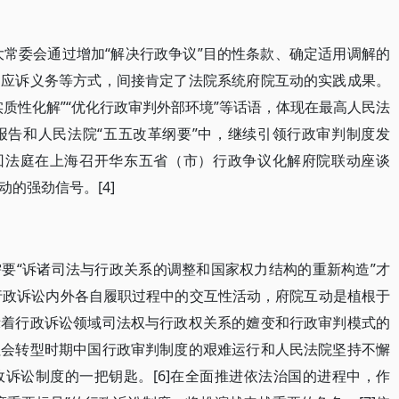
大常委会通过增加“解决行政争议”目的性条款、确定适用调解的
庭应诉义务等方式，间接肯定了法院系统府院互动的实践成果。
质性化解”“优化行政审判外部环境”等话语，体现在最高人民法
报告和人民法院“五五改革纲要”中，继续引领行政审判制度发
巡回法庭在上海召开华东五省（市）行政争议化解府院联动座谈
的强劲信号。[4]
要“诉诸司法与行政关系的调整和国家权力结构的重新构造”才
在行政诉讼内外各自履职过程中的交互性活动，府院互动是植根于
示着行政诉讼领域司法权与行政权关系的嬗变和行政审判模式的
社会转型时期中国行政审判制度的艰难运行和人民法院坚持不懈
诉讼制度的一把钥匙。[6]在全面推进依法治国的进程中，作