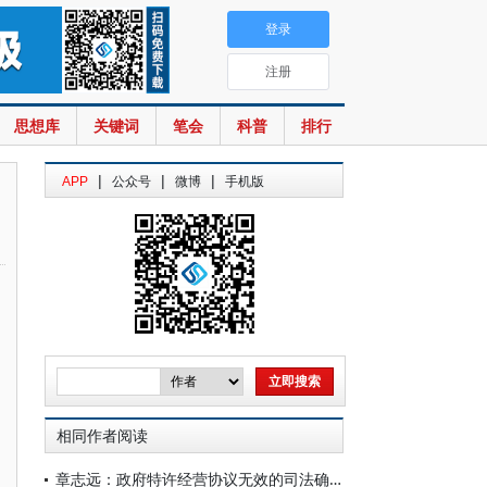
登录
注册
思想库
关键词
笔会
科普
排行
|
|
|
APP
公众号
微博
手机版
相同作者阅读
章志远：政府特许经营协议无效的司法确认