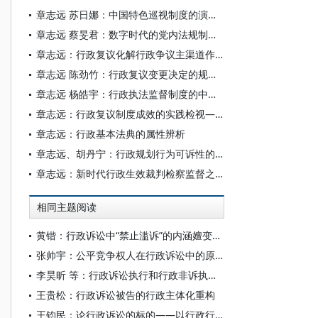
章志远 苏日娜：中国特色巡视制度的演进、实效与展望
章志远 蔡旻君：数字时代的党内法规制度建设：挑战与回应
章志远：行政复议化解行政争议主渠道作用的实现进路
章志远 陈劲竹：行政复议变更决定的规范解释
章志远 杨皓宇：行政执法监督制度的中国图景
章志远：行政复议制度成效的实践检视——以司法部37个典型案例为分析样本
章志远：行政基本法典的属性辨析
章志远、胡丹宁：行政规划行为可诉性的类型化研究——以“湛江喜强公司案”为分析中心
章志远：新时代行政生效裁判检察监督之道
相同主题阅读
黄锴：行政诉讼中“禁止滥诉”的内涵嬗变及其制度逻辑
张帅宇：公平竞争权人在行政诉讼中的原告资格判定
李昊昕 等：行政诉讼执行和行政非诉执行全程检察监督的内涵要义与实践进路
王贵松：行政诉讼被告的行政主体化重构
王钧民：论行政诉讼的标的——以行政行为违法说为中心