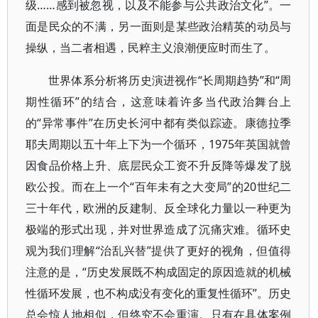
级……感到被忽视，以及不能参与公共政治文化”。一
面是民众的不满，另一面则是某些政治精英的动员与
操纵，当二者相遇，民粹主义浪潮便应时而生了。
世界体系分析将历史演进视作“长周期趋势”和“周
期性循环”的结合，这意味着许多当代政治舞台上
的“异常事件”在历史长河中都有类似踪迹。康德拉季
耶夫周期以五十年上下为一个循环，1975年英国就曾
因食品价格上升、底层民众工资不升反降等爆发了脱
欧公投。而在上一个“百年未有之大变局”的20世纪二
三十年代，欧洲的反建制、反全球化力量以一种更为
极端的形式出现，并对世界造成了沉痛灾难。循环史
观为我们理解“治乱兴替”提供了更好的视角，但值得
注意的是，“历史发展既不构成固定的原因造就的机械
性循环发展，也不构成没有变化的重复性循环”。历史
总会惊人地相似，但终究不会重演。只有在具体案例