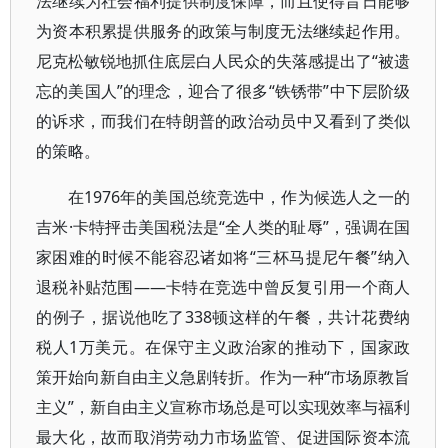
法继续为社会福利提供制度保障，而且使得昔日能够
为资本积累提供服务的政策与制度无法继续起作用。
尼克松敏锐地抓住底层白人民众的失落感提出了“被遗
忘的美国人”的理念，迎合了很多“铁锈带”中下层阶级
的诉求，而我们在特朗普的政治动员中又看到了类似
的策略。
在1976年的美国总统竞选中，作为候选人之一的
吉米·卡特抨击美国税法是“全人类的耻辱”，强调在国
家困难的时候不能容忍诸如将“三杯马提尼午餐”纳入
退税补贴范围——卡特在竞选中曾反复引用一个商人
的例子，据说他吃了338顿这样的午餐，共计花费纳
税人1万美元。在保守主义政治家的推动下，国家政
策开始向新自由主义急剧转折。作为一种“市场原教旨
主义”，新自由主义宣称市场总是可以实现效率与福利
最大化，故而取消劳动力市场监管、促进国际资本流