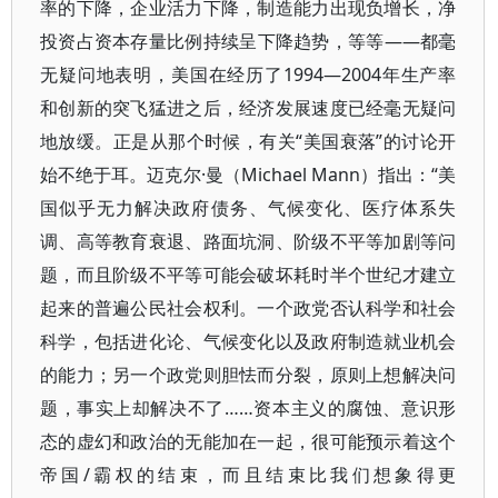
率的下降，企业活力下降，制造能力出现负增长，净
投资占资本存量比例持续呈下降趋势，等等——都毫
无疑问地表明，美国在经历了1994—2004年生产率
和创新的突飞猛进之后，经济发展速度已经毫无疑问
地放缓。正是从那个时候，有关“美国衰落”的讨论开
始不绝于耳。迈克尔·曼（Michael Mann）指出：“美
国似乎无力解决政府债务、气候变化、医疗体系失
调、高等教育衰退、路面坑洞、阶级不平等加剧等问
题，而且阶级不平等可能会破坏耗时半个世纪才建立
起来的普遍公民社会权利。一个政党否认科学和社会
科学，包括进化论、气候变化以及政府制造就业机会
的能力；另一个政党则胆怯而分裂，原则上想解决问
题，事实上却解决不了……资本主义的腐蚀、意识形
态的虚幻和政治的无能加在一起，很可能预示着这个
帝国/霸权的结束，而且结束比我们想象得更