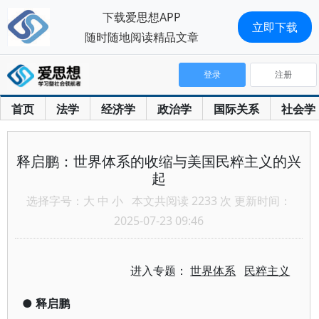
下载爱思想APP
立即下载
随时随地阅读精品文章
登录
注册
首页
法学
经济学
政治学
国际关系
社会学
释启鹏：世界体系的收缩与美国民粹主义的兴
起
选择字号：
大
中
小
本文共阅读 2233 次 更新时间：
2025-07-23 09:46
进入专题：
世界体系
民粹主义
●
释启鹏