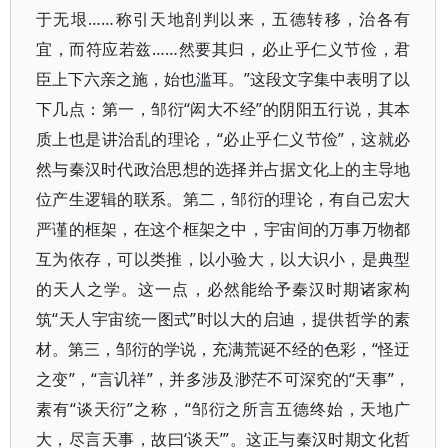
于无垠……称引天地剖判以来，五德转移，治各有
宜，而符应若兹……然要其归，必止乎仁义节俭，君
臣上下六亲之施，始也滥耳。”这段文字集中表明了以
下几点：第一，邹衍“闳大不经”的阴阳五行说，其本
质上也是讲治乱的理论，“必止乎仁义节俭”，这就必
然与秦汉时代政治思想的选择并占据文化上的主导地
位产生逻辑的联系。第二，邹衍的理论，有自己宏大
严谨的框架，在这个框架之中，宇宙间的万事万物都
互为依存，可以类推，以小验大，以大识小，是典型
的天人之学。这一点，必然能给予秦汉时期诸家构
筑“天人宇宙统一图式”时以大的启迪，提供哲学的素
材。第三，邹衍的学说，充满荒诞不经的色彩，“怪迂
之变”，“言讥祥”，并多涉及渺茫不可深究的“天事”，
素有“谈天衍”之称，“邹衍之所言五德终始，天地广
大，尽言天事，故曰‘谈天’”。这正与秦汉时期文化哲