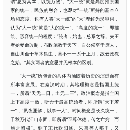
谓“总持其本，以统万物”。“大一统”就是高度推崇国
家的统一，民族的融合，也即对“一统”所持的基本立
场和态度。也有人将“大一统”的“大”理解为形容词，
认为“大一统”就是“大的统一”、“高度的统一”，即描
绘、形容统一的程度：“统者，始也，总系之辞。夫王
者始受命改制，布政施教于天下，自公侯至于庶人，
自山川至于草木昆虫，莫不一一系于正月，故云政教
之始。”其实两者的意思并无根本的区别。
“大一统”所包含的具体内涵随着历史的演进而有
所丰富发展。在秦汉时期，其地理概念是指国土统
一，所谓“天无二日，土无二王”。政治概念是指全国
上下高度一致，听命于最高统治者，即所谓“天下若
一”，“夙夜匪解，以事一人”。时间概念是长久统一，
千秋万代江山永固，即所谓“至尊休德，传之亡穷，而
施之罔极”。到了宋代欧阳修、朱熹等人那里，又