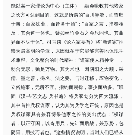
能以某一家理论为中心（主体），融会吸收其他诸家
之长方可达到目的。这就是所谓的“百川异源，而皆归
于海；百家殊业，而皆务于治”；“百家之言，指奏相
反，其合道一体也。譬如丝竹金石之会乐同也。其曲
异而不失于体”。司马谈《论六家要旨》将“新道家”推
崇为最高明的学派，原因就在于它能够完善地体现学
术兼容、文化整合的时代精神：“道家使人精神专一，
动合无形，赡足万物。其为术也，因阴阳之大顺，采
儒、墨之善，撮名、法之要。与时迁移，应物变化，
立俗施事，无所不宜。指约而易操，事少而功多。”班
固《汉书·艺文志·兵书略》将兵家划分为四大流派，
其中首推兵权谋家，认为其为兵学之正统，原因也是
兵权谋家具有兼容博采他家之长的突出优点：“权谋
者，以正守国，以奇用兵，先计而后战，兼形势，包
阴阳，用技巧者也。”这些情况说明，当时人们已经从