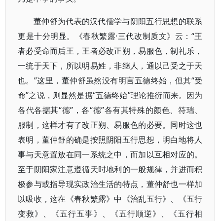
董仲舒为代表的汉代儒学与阴阳五行思想的联系
更是十分明显。《春秋繁露·三代改制质文》云：“王
者必受命而后王，王者必改正朔，易服色，制礼乐，
一统于天下，所以明易姓，非继人，通以己受之于天
也。”这里，董仲舒虽然没有明言五德终始，但其“受
命”之说，则显然是据“五德终始”理论推衍而来。因为
各代各据其“德”，各“德”各有其特殊的颜色、符瑞、
服制，这样才有了改正朔、易服色的必要。同时这也
表明，董仲舒的确是按照阴阳五行思想，明白地将人
事与天意置放在同一系统之中，而加以互相对应的。
至于阴阳家注意遵循天时地利的一般规律，并进而积
极参与或指导现实政治生活的特点，董仲舒也一样加
以吸收，这在《春秋繁露》中《治乱五行》、《五行
变救》、《五行五事》、《五行顺逆》、《五行相