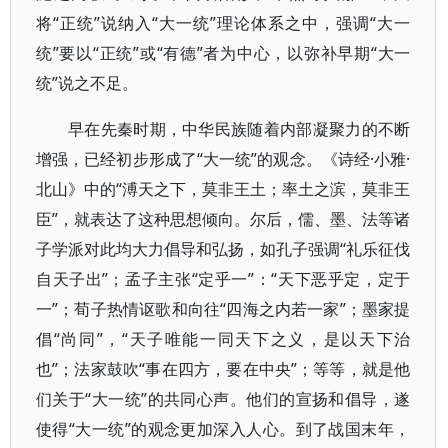
将“正统”说纳入“大一统”理论体系之中，强调“大一
统”要以“正统”或“有德”者为中心，以弥补早期“大一
统”说之不足。
早在先秦时期，中华民族随着内部凝聚力的不断
增强，已经初步形成了“大一统”的观念。《诗经·小雅·
北山》中的“溥天之下，莫非王土；率土之滨，莫非王
臣”，就表达了这种思想倾向。尔后，儒、墨、法等诸
子学派对此均大力倡导和弘扬，如孔子强调“礼乐征伐
自天子出”；孟子主张“定乎一”：“天下恶乎定，定于
一”；荀子热情讴歌和向往“四海之内若一家”；墨家提
倡“尚同”，“天子唯能一同天下之义，是以天下治
也”；法家鼓吹“事在四方，要在中央”；等等，就是他
们关于“大一统”的共同心声。他们的宣扬和倡导，遂
使得“大一统”的观念更加深入人心。到了战国末年，