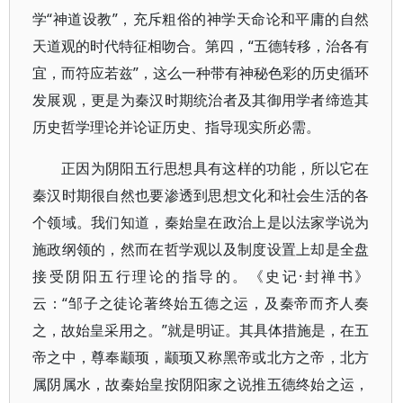
学“神道设教”，充斥粗俗的神学天命论和平庸的自然
天道观的时代特征相吻合。第四，“五德转移，治各有
宜，而符应若兹”，这么一种带有神秘色彩的历史循环
发展观，更是为秦汉时期统治者及其御用学者缔造其
历史哲学理论并论证历史、指导现实所必需。
正因为阴阳五行思想具有这样的功能，所以它在
秦汉时期很自然也要渗透到思想文化和社会生活的各
个领域。我们知道，秦始皇在政治上是以法家学说为
施政纲领的，然而在哲学观以及制度设置上却是全盘
接受阴阳五行理论的指导的。《史记·封禅书》
云：“邹子之徒论著终始五德之运，及秦帝而齐人奏
之，故始皇采用之。”就是明证。其具体措施是，在五
帝之中，尊奉颛顼，颛顼又称黑帝或北方之帝，北方
属阴属水，故秦始皇按阴阳家之说推五德终始之运，