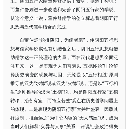
里。阴阳五行家给董仲舒提供了素材，创造了契机；
而董仲舒则进一步改造和完善了阴阳五行家的学说。
从这个意义上说，董仲舒儒学的创立标志着阴阳五行
思想与汉代儒学结合的完成。
自董仲舒“始推阴阳，为儒者宗”，使阴阳五行思
想与儒家学说实现有机结合之后，阴阳五行思想就借
助儒学这一正统理论的力量，而在汉代思想界全面泛
滥开来。这一是表现为人们普遍以“五德终始”理论解
释历史演变的现象与动因。无论是以“五行相胜”原则
推导的汉为“水德”说或汉为“火德”说，还是以“五行相
生”原则推导的汉为“土德”说，均是阴阳五行家“五德
转移，治各有宜，而符应若兹”观点在历史哲学问题上
的体现。二是表现为阴阳五行家“大并世盛衰，因载其
祥度制，推而远之”为中心内容的“天人感应”观，成为
当时人们解释“灾异与人事”关系，评说社会政治得失