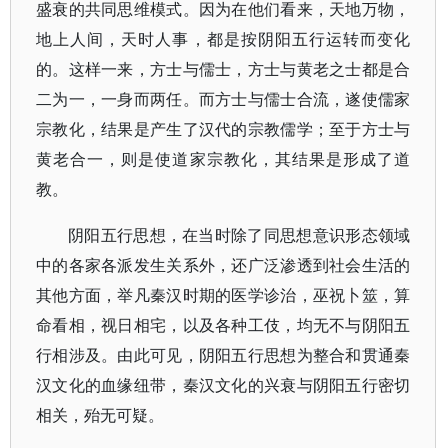
盛衰的共同思维模式。因为在他们看来，天地万物，
地上人间，天时人事，都是按阴阳五行运转而变化
的。这样一来，方士与儒士，方士与黄老之士都是合
二为一，一身而两任。而方士与儒士合流，遂使儒家
宗教化，结果是产生了汉代的宗教儒学；至于方士与
黄老合一，则是使道家宗教化，其结果是形成了道
教。
阴阳五行思想，在当时除了同思想意识形态领域
中的各家各派发生关系外，还广泛渗透到社会生活的
其他方面，举凡秦汉时期的医学诊治，巫祝卜筮，算
命看相，视日相宅，以及各种工伎，均无不与阴阳五
行相涉及。由此可见，阴阳五行思想为整合和贯通秦
汉文化的血缘纽带，秦汉文化的兴衰与阴阳五行密切
相关，殆无可疑。