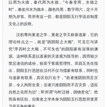
以周为火德，秦代周为水德，“今秦变周，水德之
时”，遂改河水为德水，颜色尚黑，数字用六，定十月
朔为岁首。而所有这一切，都是阴阳五行学说在制度
文化上的反映。
汉初尊尚黄老之学，黄老之学又称新道家，它的
理论特点之一，就是“因阴阳之大顺”。可见它与讲
究“序四时之大顺，不可失也”的阴阳家有深厚的渊
源。这种联系是以道家的天道观为指导的，因而较少
禁忌迷信的成份，较富于客观哲理性。田昌五先生指
出，阴阳五行思想在汉代不仅与儒家有联系，同时也
与道家有联系，其区别只在于，“前者推阴阳而言灾
异，令人拘而生畏；后者只推阴阳而不言灾异，适应
自然之化而为治”；即所谓“与时迁移，因物变化”。然
而虽有区别，但黄老之学本身为阴阳五行思想所笼罩
乃是不争的事实。