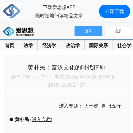
下载爱思想APP
立即下载
随时随地阅读精品文章
登录
注册
首页
法学
经济学
政治学
国际关系
社会学
黄朴民：秦汉文化的时代精神
选择字号：
大
中
小
本文共阅读 4574 次 更新时间：
2018-12-06 21:37
进入专题：
大一统
阴阳五行
●
黄朴民
(
进入专栏
)