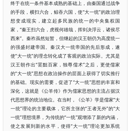
终于在统一条件基本成熟的基础上，由秦国通过战争
的手段，横扫六合，鲸吞六国，使“大一统”的政治理
想变成现实，建立起多民族的统一的中央集权国
家，“秦王扫六合，虎视何雄哉，挥剑决浮云，诸侯尽
西来”。秦祚虽然短暂，但继起的汉王朝仍为高度统一
的强盛封建帝国。秦汉大一统帝国的先后形成，遂
使“大一统”的理念转化成了客观的政治实际。尤其是
汉王朝作出“罢黜百家，独尊儒术”之后，更使儒家
的“大一统”思想在政治操作的层面上获得了切实推行
的基础。现实的需要，促进了“大一统”思想的丰富和
深化，这就是《公羊传》作为儒家思想的主流占据汉
代思想界的统治地位。在当时，《公羊》学是儒家“大
一统”理论的主要载体，它所主张的“王者无外”的“大
一统”理想境界，为传统的“一统”观增添了新的内涵，
使之发展到新的水平，使得“大一统”理论更加系统