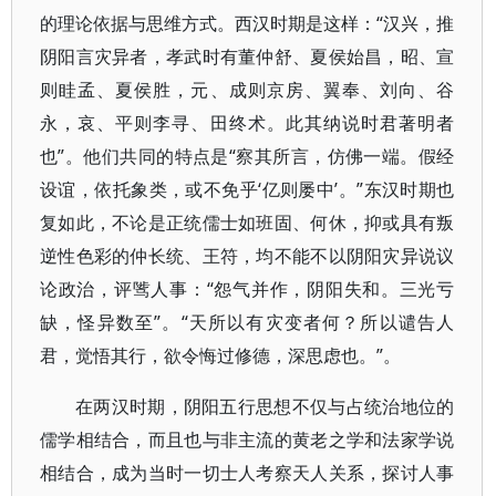
的理论依据与思维方式。西汉时期是这样：“汉兴，推
阴阳言灾异者，孝武时有董仲舒、夏侯始昌，昭、宣
则眭孟、夏侯胜，元、成则京房、翼奉、刘向、谷
永，哀、平则李寻、田终术。此其纳说时君著明者
也”。他们共同的特点是“察其所言，仿佛一端。假经
设谊，依托象类，或不免乎‘亿则屡中’。”东汉时期也
复如此，不论是正统儒士如班固、何休，抑或具有叛
逆性色彩的仲长统、王符，均不能不以阴阳灾异说议
论政治，评骘人事：“怨气并作，阴阳失和。三光亏
缺，怪异数至”。“天所以有灾变者何？所以谴告人
君，觉悟其行，欲令悔过修德，深思虑也。”。
在两汉时期，阴阳五行思想不仅与占统治地位的
儒学相结合，而且也与非主流的黄老之学和法家学说
相结合，成为当时一切士人考察天人关系，探讨人事