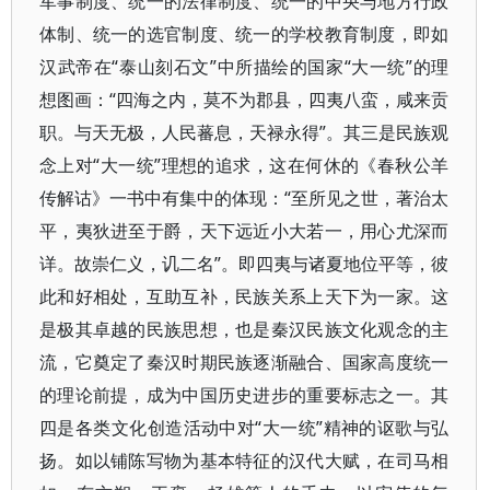
军事制度、统一的法律制度、统一的中央与地方行政
体制、统一的选官制度、统一的学校教育制度，即如
汉武帝在“泰山刻石文”中所描绘的国家“大一统”的理
想图画：“四海之内，莫不为郡县，四夷八蛮，咸来贡
职。与天无极，人民蕃息，天禄永得”。其三是民族观
念上对“大一统”理想的追求，这在何休的《春秋公羊
传解诂》一书中有集中的体现：“至所见之世，著治太
平，夷狄进至于爵，天下远近小大若一，用心尤深而
详。故崇仁义，讥二名”。即四夷与诸夏地位平等，彼
此和好相处，互助互补，民族关系上天下为一家。这
是极其卓越的民族思想，也是秦汉民族文化观念的主
流，它奠定了秦汉时期民族逐渐融合、国家高度统一
的理论前提，成为中国历史进步的重要标志之一。其
四是各类文化创造活动中对“大一统”精神的讴歌与弘
扬。如以铺陈写物为基本特征的汉代大赋，在司马相