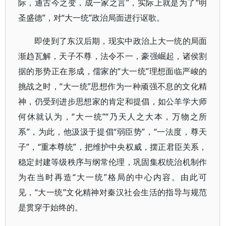
际，通古今之变，成一家之言”，实际上就是为了“明
圣盛德”，对“大一统”政治局面进行讴歌。
即使到了东汉后期，现实中政治上大一统的局面
渐趋瓦解，天子不尊，法令不一，豪强崛起，诸侯割
据的形势正在形成，儒家的“大一统”理想面临严峻的
挑战之时，“大一统”思想作为一种顽强不息的文化精
神，仍受到进步思想家的肯定和提倡，如公羊学大师
何休就认为，“大一统”“乃天人之大本，万物之所
系”，为此，他汲汲于提倡“弱臣势”，“一法度，尊天
子”，“重本尊统”，把维护中央权威，摆正君臣关系，
稳定封建等级秩序与纲常伦理，巩固集权统治机制作
为在当时再造“大一统”格局的中心内容。由此可
见，“大一统”文化精神对秦汉社会生活的指导与规范
是贯穿于始终的。