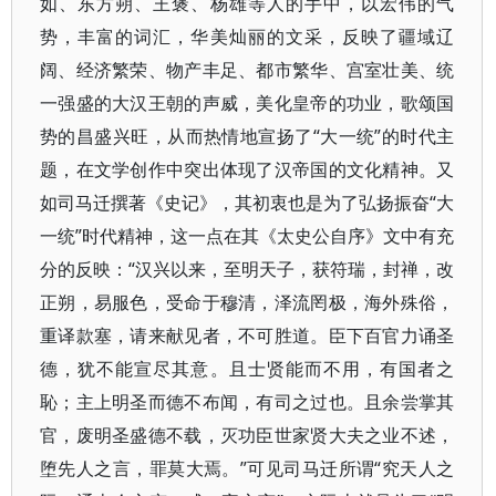
如、东方朔、王褒、杨雄等人的手中，以宏伟的气
势，丰富的词汇，华美灿丽的文采，反映了疆域辽
阔、经济繁荣、物产丰足、都市繁华、宫室壮美、统
一强盛的大汉王朝的声威，美化皇帝的功业，歌颂国
势的昌盛兴旺，从而热情地宣扬了“大一统”的时代主
题，在文学创作中突出体现了汉帝国的文化精神。又
如司马迁撰著《史记》，其初衷也是为了弘扬振奋“大
一统”时代精神，这一点在其《太史公自序》文中有充
分的反映：“汉兴以来，至明天子，获符瑞，封禅，改
正朔，易服色，受命于穆清，泽流罔极，海外殊俗，
重译款塞，请来献见者，不可胜道。臣下百官力诵圣
德，犹不能宣尽其意。且士贤能而不用，有国者之
恥；主上明圣而德不布闻，有司之过也。且余尝掌其
官，废明圣盛德不载，灭功臣世家贤大夫之业不述，
堕先人之言，罪莫大焉。”可见司马迁所谓“究天人之