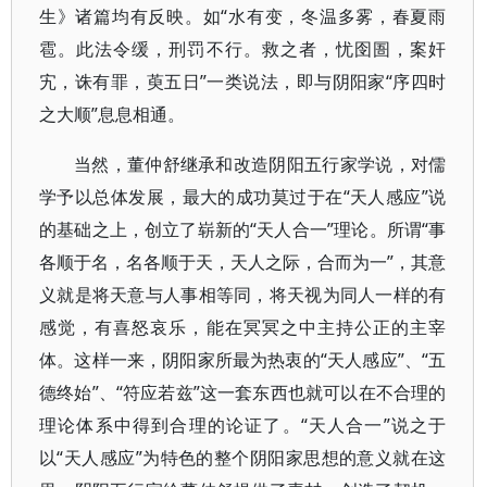
生》诸篇均有反映。如“水有变，冬温多雾，春夏雨
雹。此法令缓，刑罚不行。救之者，忧囹圄，案奸
宄，诛有罪，萸五日”一类说法，即与阴阳家“序四时
之大顺”息息相通。
当然，董仲舒继承和改造阴阳五行家学说，对儒
学予以总体发展，最大的成功莫过于在“天人感应”说
的基础之上，创立了崭新的“天人合一”理论。所谓“事
各顺于名，名各顺于天，天人之际，合而为一”，其意
义就是将天意与人事相等同，将天视为同人一样的有
感觉，有喜怒哀乐，能在冥冥之中主持公正的主宰
体。这样一来，阴阳家所最为热衷的“天人感应”、“五
德终始”、“符应若兹”这一套东西也就可以在不合理的
理论体系中得到合理的论证了。“天人合一”说之于
以“天人感应”为特色的整个阴阳家思想的意义就在这