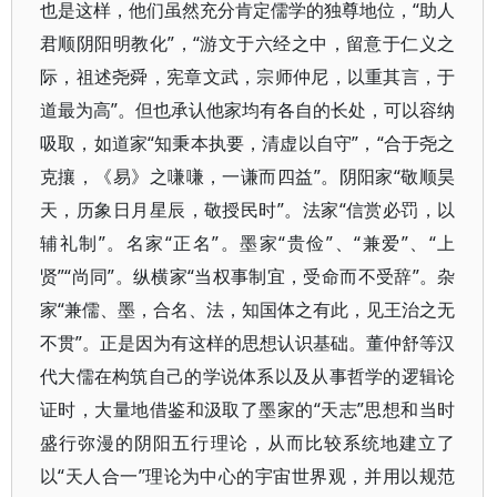
也是这样，他们虽然充分肯定儒学的独尊地位，“助人
君顺阴阳明教化”，“游文于六经之中，留意于仁义之
际，祖述尧舜，宪章文武，宗师仲尼，以重其言，于
道最为高”。但也承认他家均有各自的长处，可以容纳
吸取，如道家“知秉本执要，清虚以自守”，“合于尧之
克攘，《易》之嗛嗛，一谦而四益”。阴阳家“敬顺昊
天，历象日月星辰，敬授民时”。法家“信赏必罚，以
辅礼制”。名家“正名”。墨家“贵俭”、“兼爱”、“上
贤”“尚同”。纵横家“当权事制宜，受命而不受辞”。杂
家“兼儒、墨，合名、法，知国体之有此，见王治之无
不贯”。正是因为有这样的思想认识基础。董仲舒等汉
代大儒在构筑自己的学说体系以及从事哲学的逻辑论
证时，大量地借鉴和汲取了墨家的“天志”思想和当时
盛行弥漫的阴阳五行理论，从而比较系统地建立了
以“天人合一”理论为中心的宇宙世界观，并用以规范