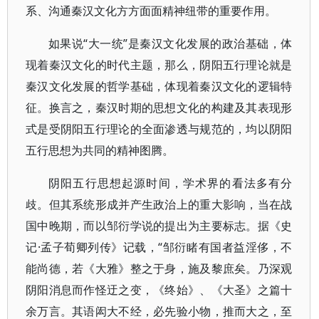
系、沟通秦汉文化方方面面精神纽带的重要作用。
如果说“大一统”是秦汉文化发展的政治基础，体
现着秦汉文化的时代主题，那么，阴阳五行理论就是
秦汉文化发展的哲学基础，体现着秦汉文化的逻辑特
征。换言之，秦汉时期的思想文化的构建及其表现形
式是受阴阳五行理论的全面渗透与规范的，均以阴阳
五行思想为共同的精神图腾。
阴阳五行思想起源时间，学术界的看法多有分
歧。但其系统形成并产生政治上的重大影响，当在战
国中晚期，而以邹衍学说的提出为主要标志。据《史
记·孟子荀卿列传》记载，“邹衍睹有国者益淫侈，不
能尚德，若《大雅》整之于身，施及黎庶矣。乃深观
阴阳消息而作怪迂之变，《终始》、《大圣》之篇十
余万言。其语闳大不经，必先验小物，推而大之，至