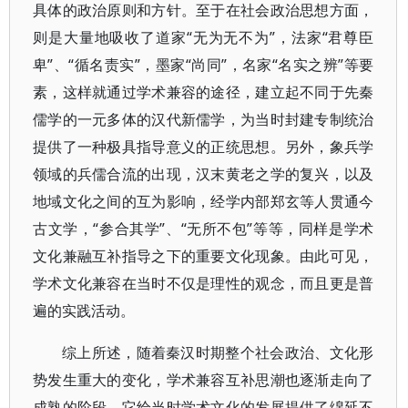
具体的政治原则和方针。至于在社会政治思想方面，
则是大量地吸收了道家“无为无不为”，法家“君尊臣
卑”、“循名责实”，墨家“尚同”，名家“名实之辨”等要
素，这样就通过学术兼容的途径，建立起不同于先秦
儒学的一元多体的汉代新儒学，为当时封建专制统治
提供了一种极具指导意义的正统思想。另外，象兵学
领域的兵儒合流的出现，汉末黄老之学的复兴，以及
地域文化之间的互为影响，经学内部郑玄等人贯通今
古文学，“参合其学”、“无所不包”等等，同样是学术
文化兼融互补指导之下的重要文化现象。由此可见，
学术文化兼容在当时不仅是理性的观念，而且更是普
遍的实践活动。
综上所述，随着秦汉时期整个社会政治、文化形
势发生重大的变化，学术兼容互补思潮也逐渐走向了
成熟的阶段。它给当时学术文化的发展提供了绵延不