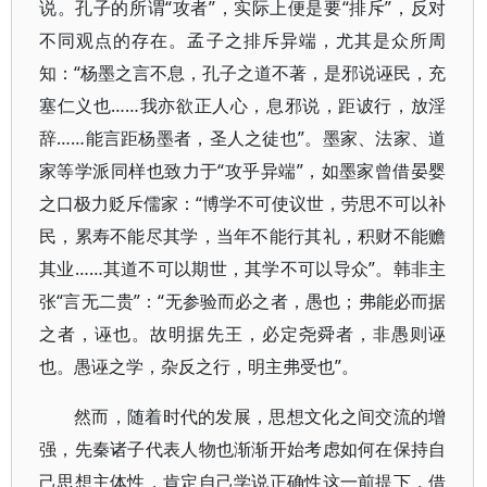
说。孔子的所谓“攻者”，实际上便是要“排斥”，反对
不同观点的存在。孟子之排斥异端，尤其是众所周
知：“杨墨之言不息，孔子之道不著，是邪说诬民，充
塞仁义也……我亦欲正人心，息邪说，距诐行，放淫
辞……能言距杨墨者，圣人之徒也”。墨家、法家、道
家等学派同样也致力于“攻乎异端”，如墨家曾借晏婴
之口极力贬斥儒家：“博学不可使议世，劳思不可以补
民，累寿不能尽其学，当年不能行其礼，积财不能赡
其业……其道不可以期世，其学不可以导众”。韩非主
张“言无二贵”：“无参验而必之者，愚也；弗能必而据
之者，诬也。故明据先王，必定尧舜者，非愚则诬
也。愚诬之学，杂反之行，明主弗受也”。
然而，随着时代的发展，思想文化之间交流的增
强，先秦诸子代表人物也渐渐开始考虑如何在保持自
己思想主体性，肯定自己学说正确性这一前提下，借