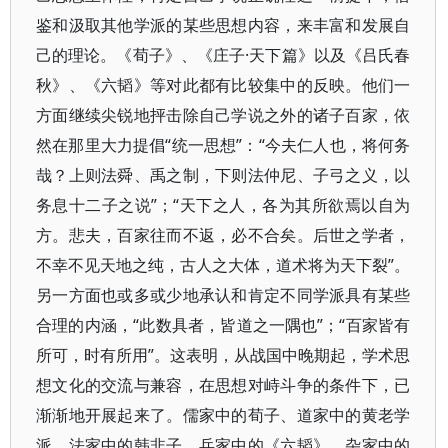
鉴和汲取其他学派的某些思想内容，来丰富和发展自
己的理论。《荀子》、《庄子·天下篇》以及《吕氏春
秋》、《六韬》等对此都有比较集中的反映。他们一
方面继续尖锐地抨击除自己学说之外的诸子百家，依
然在那里大力提倡“统一思想”：“今夫仁人也，将何务
哉？上则法舜、禹之制，下则法仲尼、子弓之义，以
务息十二子之说”；“天下之人，各为其所欲焉以自为
方。悲夫，百家往而不返，必不合矣。后世之学者，
不幸不见天地之纯，古人之大体，道术将为天下裂”。
另一方面也或多或少地承认和肯定不同学派具有某些
合理的内涵，“此数具者，皆道之一隅也”；“百家皆有
所可，时有所用”。这表明，从战国中晚期起，学术思
想文化的交流与兼容，在思想对峙斗争的条件下，已
渐渐地开展起来了。儒家中的荀子、道家中的黄老学
派、法家中的韩非子、兵家中的《六韬》、杂家中的