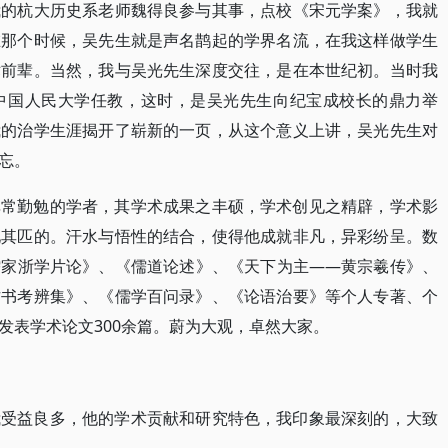
我的杭大历史系老师魏得良参与其事，点校《宋元学案》，我就
在那个时候，吴先生就是声名鹊起的学界名流，在我这样做学生
术前辈。当然，我与吴光先生深度交往，是在本世纪初。当时我
中国人民大学任教，这时，是吴光先生向纪宝成校长的鼎力举
我的治学生涯揭开了崭新的一页，从这个意义上讲，吴光先生对
忘。
非常勤勉的学者，其学术成果之丰硕，学术创见之精辟，学术影
见其匹的。汗水与悟性的结合，使得他成就非凡，异彩纷呈。数
儒家浙学片论》、《儒道论述》、《天下为主——黄宗羲传》、
古书考辨集》、《儒学百问录》、《论语治要》等个人专著、个
发表学术论文300余篇。蔚为大观，卓然大家。
我受益良多，他的学术贡献和研究特色，我印象最深刻的，大致