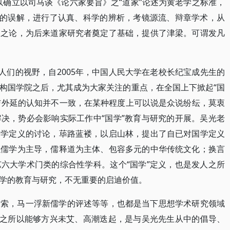
以确立以司马谈《论六家要旨》之“道家”论述为黄老学之标准，
上的误解，进行了认真、科学的辨析，考镜源流、辩章学术，从
刊之论，为后来道家研究者奠定了基础，提供了津梁。可谓发凡
人们的视野，自2005年，中国人民大学在老校长纪宝成先生的
构国学院之后，尤其成为大家关注的重点，在全国上下掀起“国
涵与外延的认知并不一致，在某种程度上可以说是众说纷纭，莫衷
决，势必会影响实际工作中“国学”教育与研究的开展。吴光老
国学定义的讨论，荜路蓝褛，以启山林，提出了自已对国学定义
以儒学为主导，儒释道为主体、包容多元的中华传统文化；换言
六大学术门类的综合性学科。这个“国学”定义，也是发人之所
学的教育与研究，不无重要的启迪价值。
探索，马一浮新儒学的评述等等，也都是当下思想学术研究领域
，之所以能够方兴未艾、高潮迭起，是与吴光先生从中的倡导、