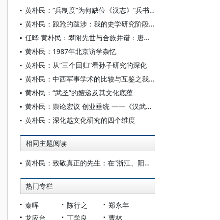
黄朴民：“兵制度”为何缺位《汉志》“兵书略”
黄朴民：踉跄的跋涉：我的史学研究阶段性回顾
任晔 黄朴民：攀附先世与合族并谱：唐宋时期孙武世系生成考
黄朴民：1987年北京访学杂忆
黄朴民：从“三个回归”看孙子研究的深化
黄朴民：中西军事学术的比较与互鉴之我见
黄朴民：“武圣”的嬗递及其文化底蕴
黄朴民：崇论宏议 创业垂统 ——《汉武帝评传》简议
黄朴民：深化越文化研究的四个维度
相同主题阅读
黄朴民：致敬真正的先生：在“浙江、阳明学与吴光学术思想研讨会”上的发言
热门专栏
秦晖
陈行之
郑永年
龙应台
丁学良
曹林