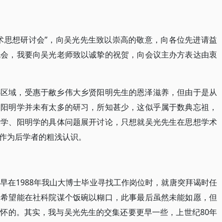
术思想研讨会”，向吴光先生致以崇高的敬意，向各位先进请益
机会，我要向吴光老师致以诚挚的祝贺，向会议主办方表达由衷
心区域，受惠于敝乡伟大乡贤阳明先生的恩泽滋养，但由于是从
、阳明学并未有太多的研习，所知甚少，这似乎属于数典忘祖，
浙学、阳明学的具体问题展开讨论，只想就吴光先生在思想学术
作为后学者的粗浅认识。
早在1988年我山大博士毕业寻找工作岗位时，就唐突拜谒时任
，希望能在社科院谋个饭碗以糊口，此事最后虽然未能如愿，但
怀的。其实，我与吴光先生的交集还要更早一些，上世纪80年