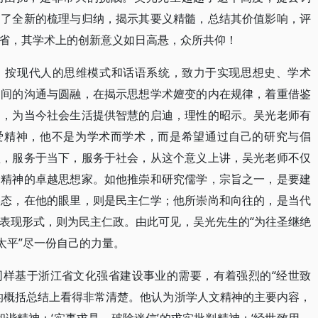
出了全新的梳理与归纳，揭示其要义精髓，总结其价值影响，评
省，其学术上的创新意义如日高悬，众所共仰！
，按现代人的思维模式和话语系统，致力于实现思想史、学术
之间的沟通与圆融，在揭示思想学术嬗变的内在规律，着重借鉴
涵，为当今社会生活提供智慧的启迪，理性的昭示。吴光老师有
大爱精神，他不是为学术而学术，而是希望通过自己的研究与倡
型，服务于当下，服务于社会，从这个意义上讲，吴光老师不仅
爱精神的卓越思想家。如他推崇和研究儒学，宗旨之一，是要建
形态，在他的眼里，则是民主仁学；他所崇尚和向往的，是当代
表现形式，则为民主仁政。由此可见，吴光先生的“为往圣继绝
太平”尽一份自己的力量。
同样基于浙江省文化强省建设事业的需要，有着强烈的“经世致
的概括总结上看得非常清楚。他认为浙学人文精神的主要内容，