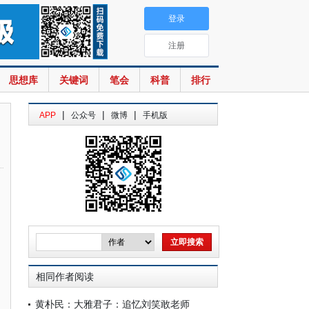
登录
注册
思想库
关键词
笔会
科普
排行
|
|
|
APP
公众号
微博
手机版
相同作者阅读
黄朴民：大雅君子：追忆刘笑敢老师