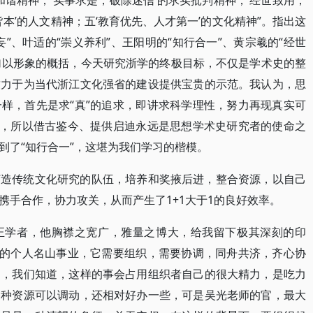
和谐精神；‘实事求是，破除迷信’的求实批判精神；‘经世致用，
皆本’的人文精神；五‘教育优先、人才第一’的文化精神”。指出这
”、叶适的“崇义养利”、王阳明的“知行合一”、黄宗羲的“经世
来加以形象的概括，今天研究浙学的终极目标，不仅是学术史的整
致力于为当代浙江文化强省的建设提供宝贵的示范。我认为，思
样，首先是求“真”的追求，即讲求科学理性，努力再现真实可
冀，所以借古鉴今、提供启迪永远是思想学术史研究者的使命之
到了“知行合一”，这堪为我们学习的楷模。
打造传统文化研究的队伍，培养和奖掖后进，整合资源，以自己
携手合作，协力攻关，从而产生了1+1大于1的良好效率。
正学者，他胸襟之宽广，雅量之博大，给我留下极其深刻的印
”的个人名山事业，它需要组织，需要协调，同舟共济，齐心协
是，我们知道，这样的事会占用组织者自己的很大精力，是吃力
各种资源可以调动，还相对好办一些，可是吴光老师的官，最大