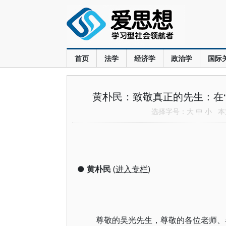
首页
法学
经济学
政治学
国际
黄朴民：致敬真正的先生：在
选择字号：
大
中
小
本文
●
黄朴民
(
进入专栏
)
尊敬的吴光先生，尊敬的各位老师、