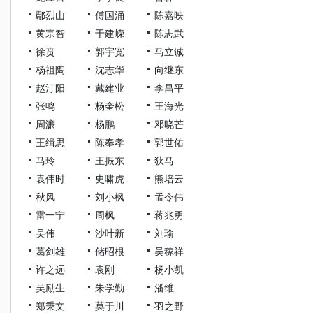
鄢烈山
傅国涌
陈嘉映
黄宗智
于建嵘
陈志武
徐贲
郭宇宽
马立诚
杨祖陶
沈志华
向继东
赵汀阳
戴建业
李昌平
张鸣
杨奎松
王海光
周濂
杨鹏
邓晓芒
王缉思
陈奉孝
郭世佑
马玲
王振东
狄马
袁伟时
史啸虎
熊培云
秋风
刘小枫
孟令伟
雷一宁
周枫
蒋兆勇
吴伟
沙叶新
刘瑜
葛剑雄
储昭根
吴稼祥
许之远
袁刚
杨小凯
吴励生
朱学勤
潘维
郑秉文
莫于川
羽之野