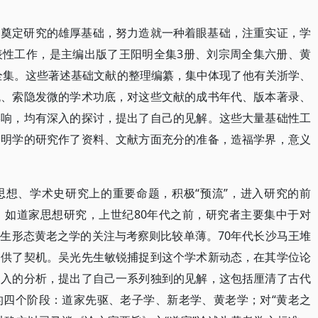
，奠定研究的雄厚基础，努力造就一种着眼基础，注重实证，学
表性工作，是主编出版了王阳明全集3册、刘宗周全集六册、黄
套全集。这些著述基础文献的整理编纂，集中体现了他有关浙学、
流、索隐发微的学术功底，对这些文献的成书年代、版本著录、
影响，均有深入的探讨，提出了自己的见解。这些大量基础性工
阳明学的研究作了资料、文献方面充分的准备，造福学界，意义
思想、学术史研究上的重要命题，积极“预流”，进入研究的前
。如道家思想研究，上世纪80年代之前，研究者主要集中于对
生形态黄老之学的关注与考察则比较单薄。70年代长沙马王堆
提供了契机。吴光先生敏锐捕捉到这个学术新动态，在其学位论
深入的分析，提出了自己一系列独到的见解，这包括厘清了古代
的四个阶段：道家先驱、老子学、新老学、黄老学；对“黄老之