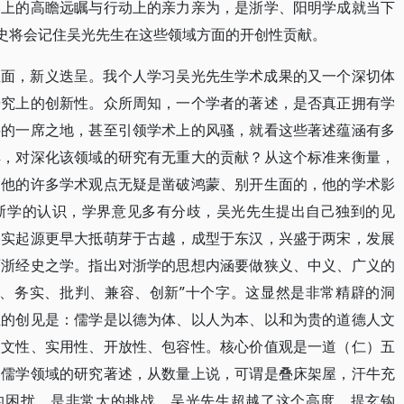
略上的高瞻远瞩与行动上的亲力亲为，是浙学、阳明学成就当下
历史将会记住吴光先生在这些领域方面的开创性贡献。
生面，新义迭呈。我个人学习吴光先生学术成果的又一个深切体
研究上的创新性。众所周知，一个学者的著述，是否真正拥有学
要的一席之地，甚至引领学术上的风骚，就看这些著述蕴涵有多
解，对深化该领域的研究有无重大的贡献？从这个标准来衡量，
，他的许多学术观点无疑是凿破鸿蒙、别开生面的，他的学术影
浙学的认识，学界意见多有分歧，吴光先生提出自己独到的见
之实起源更早大抵萌芽于古越，成型于东汉，兴盛于两宋，发展
两浙经史之学。指出对浙学的思想内涵要做狭义、中义、广义的
本、务实、批判、兼容、创新”十个字。这显然是非常精辟的洞
生的创见是：儒学是以德为体、以人为本、以和为贵的道德人文
人文性、实用性、开放性、包容性。核心价值观是一道（仁）五
，儒学领域的研究著述，从数量上说，可谓是叠床架屋，汗牛充
”的困扰，是非常大的挑战。吴光先生超越了这个高度，提玄钩