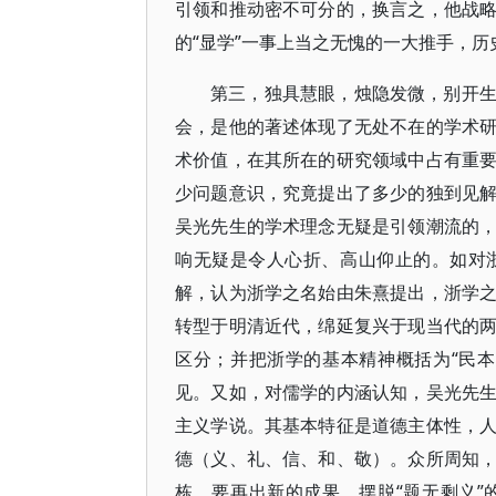
引领和推动密不可分的，换言之，他战
的“显学”一事上当之无愧的一大推手，
第三，独具慧眼，烛隐发微，别开
会，是他的著述体现了无处不在的学术
术价值，在其所在的研究领域中占有重
少问题意识，究竟提出了多少的独到见
吴光先生的学术理念无疑是引领潮流的
响无疑是令人心折、高山仰止的。如对
解，认为浙学之名始由朱熹提出，浙学
转型于明清近代，绵延复兴于现当代的
区分；并把浙学的基本精神概括为“民
见。又如，对儒学的内涵认知，吴光先
主义学说。其基本特征是道德主体性，
德（义、礼、信、和、敬）。众所周知
栋，要再出新的成果，摆脱“题无剩义