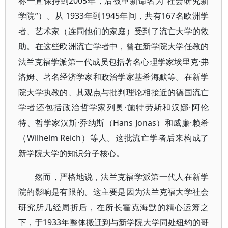
称一直保持到2005年，后被重新命名为“社会研究新
学院”）。从 1933年到1945年间，共有167名欧洲学
者、艺术家（连同他们的家庭）受到了流亡大学的救
助。在这些欧洲流亡学者中，曾在新学院大学任教的
法兰克福学派第一代成员包括著名心理学家埃里克·弗
洛姆、著名经济学家和政治学家基希海默等。在新学
院大学执教的、其观点与批判理论相接近的德国流亡
学者还包括政治哲学家列奥·施特劳斯和汉娜·阿伦
特、哲学家汉斯·乔纳斯（Hans Jonas）和威廉·赖希
（Wilhelm Reich）等人。这批流亡学者后来构成了
新学院大学的知识分子核心。
然而，严格地说，法兰克福学派第一代人在新学
院的影响是有限的。这主要是因为法兰克福大学社会
研究所几经周折后，在所长霍克海默的精心运筹之
下，于1933年整体搬迁到与新学院大学同处纽约的哥