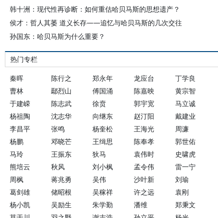
韩十洲：现代性再诊断：如何重估哈贝马斯的思想遗产？
侯才：哲人其萎 道义长存——追忆与哈贝马斯的几次交往
孙国东：哈贝马斯为什么重要？
热门专栏
秦晖
陈行之
郑永年
龙应台
丁学良
曹林
鄢烈山
傅国涌
陈嘉映
黄宗智
于建嵘
陈志武
徐贲
郭宇宽
马立诚
杨祖陶
沈志华
向继东
赵汀阳
戴建业
李昌平
张鸣
杨奎松
王海光
周濂
杨鹏
邓晓芒
王缉思
陈奉孝
郭世佑
马玲
王振东
狄马
袁伟时
史啸虎
熊培云
秋风
刘小枫
孟令伟
雷一宁
周枫
蒋兆勇
吴伟
沙叶新
刘瑜
葛剑雄
储昭根
吴稼祥
许之远
袁刚
杨小凯
吴励生
朱学勤
潘维
郑秉文
莫于川
羽之野
谢志浩
孙立平
杨光