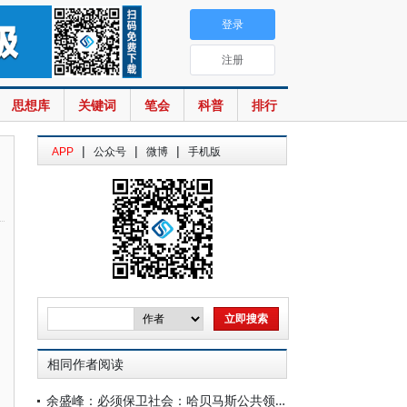
登录
注册
思想库
关键词
笔会
科普
排行
|
|
|
APP
公众号
微博
手机版
相同作者阅读
余盛峰：必须保卫社会：哈贝马斯公共领域理论再反思