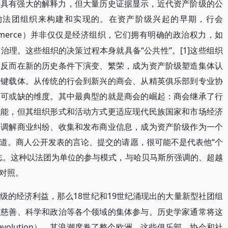
述具有强大的解释力，但大量历史证据显示，近代资产阶级的公
的法团组织来构建和实现的。在资产阶级兴起的早期，行会
f Commerce）并非仅仅是经济组织，它们拥有明确的政治权力，如
理。这些组织的决策过程本身就具备“公共性”。[1]这些组织
，反而在新的历史条件下演变、繁荣，成为资产阶级塑造集体认
关键载体。从传统的行会到新兴的商会、从精英俱乐部到专业协
不可或缺的维度。其中最典型的就是商会的崛起：商会继承了行
职能，但其组织形式和活动方式更适应现代民族国家和市场经济
、调解商业纠纷、收集和发布商业信息，成为资产阶级作为一个
道。商人公开发表的言论、提交的请愿，很可能不是代表他“个
志。这种以法团为单位的参与模式，与哈贝马斯所强调的、超越
对照。
18世纪和19世纪涌现出的大量新型社团组
级的经济利益，那么
、慈善、科学和政治等各个领域的集体参与。历史学家通常将这
al revolution），其浪潮席卷了整个欧洲。这些俱乐部、协会和社