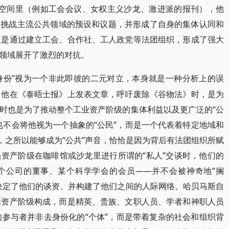
[4]在这些空间里（例如工会会议、女权主义沙龙、激进派的报刊），他
，挑战主流公共领域的预设和议题，并形成了自身的集体认同和
正是通过建立工会、合作社、工人政党等法团组织，形成了强大
领域展开了激烈的对抗。
员身份”视为一个非此即彼的二元对立，本身就是一种分析上的误
当他在《泰晤士报》上发表文章，呼吁废除《谷物法》时，是为
时也是为了推动整个工业资产阶级的集体利益以及更广泛的“公
也不会将他视为一个抽象的“公民”，而是一个代表着特定地域和
，之所以能够成为“公共”声音，恰恰是因为背后有法团组织所赋
资产阶级在咖啡馆或沙龙里进行所谓的“私人”交谈时，他们的
个公司的董事、某个科学学会的会员——并不会被神奇地“搁
决定了他们的谈资、并构建了他们之间的人际网络。哈贝马斯自
由资产阶级构成，而是精英、贵族、文职人员、学者和神职人员
的参与者并非去身份化的“个体”，而是带着复杂的社会和组织背