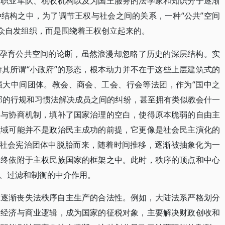
的职业军队、税收机构以及为国王服务的法学家和知识分子逐渐
结构之中，为了调节王权与社会之间的关系，一种“公共”空间
民众自发组织，而是围绕着王权创立起来的。
”孕育公共空间的论断，虽然浪漫却忽略了历史的深层结构。实
持其所谓“小政府”的形态，根本动力并不在于这些上层建筑式的
强大中间团体。教会、商会、工会、行会等法团，作为“国中之
部的行规和习惯法解决成员之间的纠纷，甚至拥有类似教会什一
动与协商机制，填补了国家治理的空白，使得原本脆弱的自由主
领域可能并不是政治民主成功的前提，它更像是社会民主演化的
和社会宪治团体中脱胎而来，随着时间推移，逐渐被抽象化为一
最终依附于主权民族国家的框架之中。此时，秩序的顶点和中心
、过滤和制衡的中介作用。
团逐渐丧失法秩序自主生产的合法性。例如，大陆法系严格划分
于经济与商业逻辑，成为国家的征税对象，主要解决财政创收和