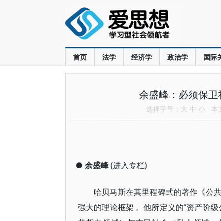
首页
法学
经济学
政治学
国际
余盛峰：必须保卫
选择字号：
大
中
小
本文共
●
余盛峰
(
进入专栏
)
哈贝马斯在其里程碑式的著作《公
“资产阶级公
强大的理论框架
。他所定义的