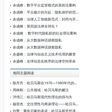
余成峰：数字平台监管模式的系统论重构
余成峰：平台媒介的兴起：隐私保护的范式与悖论
余成峰：法律人工智能新范式：封闭与开放的二元兼容
余成峰：第四波法律全球化？
余成峰 ：数字时代隐私权的社会理论重构
余成峰：从大数据神话拯救隐私
余成峰：从大数据神话拯救隐私
余盛峰：法律与自由主义技术伦理的嬗变
余盛峰：全球信息化秩序的法律空间革命
相同主题阅读
陈丹丹：哈贝马斯在1970—1980年代的中国：“理论旅行”的 “起点时刻”
周林刚：公共领域：哈贝马斯的赌注
泮伟江：哈贝马斯现代性理论的得与失
杨登杰：交往理性与商谈理论——哈贝马斯的思想遗产及其当代意义
刘擎：重申启蒙的承诺：哈贝马斯思想遗产及其当代处境