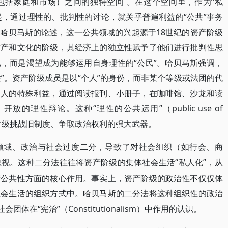
包括家庭和市场）之间的独特空间 。在这个空间里，作为“私
聚集在一起，通过理性的、批判性的讨论，就关乎普遍利益的“公共”事务
哈贝马斯的论述，这一公共领域的兴起源于18世纪的资产阶级
财产和文化的阶级，其经济上的独立性赋予了他们进行批判性思
，而是渴望成为能够运用自身理性的“公民”。哈贝马斯强调，
性”。资产阶级成员是以“个人”的身份，而非某个等级或法团的代
个人的特殊利益，通过阅读报刊、小册子，在咖啡馆、沙龙和读
的理性辩论。这种“理性的公共运用”（public use of
产阶级挑战旧制度、争取政治权利的强大武器。
领域、政治与社会过度二分，导致了对社会组织（如行会、商
“私人化”，从
忽视。这种二分法往往将资产阶级的集体社会生活
产公共性方面的核心作用。事实上，资产阶级的政治性不仅仅体
社会生活的组织方式中。哈贝马斯的二分法将这种组织性的政治
体在“宪治”（Constitutionalism）中作用的认识。