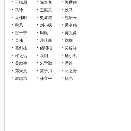
王缉思
陈奉孝
郭世佑
马玲
王振东
狄马
袁伟时
史啸虎
熊培云
秋风
刘小枫
孟令伟
雷一宁
周枫
蒋兆勇
吴伟
沙叶新
刘瑜
葛剑雄
储昭根
吴稼祥
许之远
袁刚
杨小凯
吴励生
朱学勤
潘维
郑秉文
莫于川
羽之野
谢志浩
孙立平
杨光