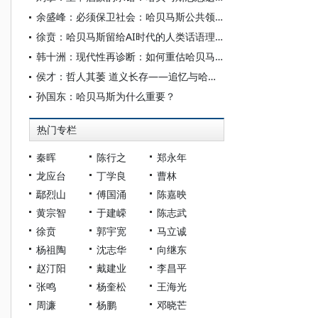
余盛峰：必须保卫社会：哈贝马斯公共领域理论再反思
徐贲：哈贝马斯留给AI时代的人类话语理想
韩十洲：现代性再诊断：如何重估哈贝马斯的思想遗产？
侯才：哲人其萎 道义长存——追忆与哈贝马斯的几次交往
孙国东：哈贝马斯为什么重要？
热门专栏
秦晖
陈行之
郑永年
龙应台
丁学良
曹林
鄢烈山
傅国涌
陈嘉映
黄宗智
于建嵘
陈志武
徐贲
郭宇宽
马立诚
杨祖陶
沈志华
向继东
赵汀阳
戴建业
李昌平
张鸣
杨奎松
王海光
周濂
杨鹏
邓晓芒