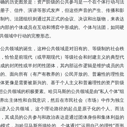
准确的历史图景是：资产阶级的公共参与是一个在个体行动与法
小册子、信件、演讲等形式发声，但这些声音的产生、传播和影
或制约。法团组织则通过其正式的会议、决议和出版物，来表达
其内部的个体成员在互动和博弈中形成的。个体与法团，如同硬
共领域中行动的完整形态。
型公共领域的诞生，这种公共领域是对旧有的、等级制的社会秩
上，恰恰是前现代（或早期现代）等级社会和封建主义的典型代
形成的封闭性或半封闭性团体，其内部运作逻辑是维护成员的共
调的、面向所有（有产有教养的）公民开放的、普遍性的理性批
团体更像是需要被新兴的、基于个人主义和普遍理性的资产阶级
理想公共领域的积极要素。哈贝马斯的公共领域是由“私人个体”组
培养出主体性和自我意识，然后在市民社会（市场）中作为独立
员进入公共领域 。这个理论路径的起点是原子化的个人。而法
体，其成员的公共参与和政治表达是通过团体身份和集体利益的
模式，与哈贝马斯所描绘的、个体通过“运用自己的理性”而形