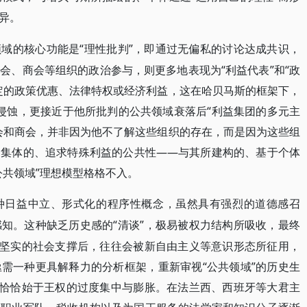
异。
“理性批判”，即通过无偏私的讨论达成共识，
领域的核心功能是
会、商会等组织的政治参与，则更多地表现为“利益代表”和“政
定的政策优惠、法律特权或经济利益，这在哈贝马斯的框架下，
的侵蚀，更接近于他所批判的公共领域衰落后“利益集团的多元主
会和商会，并非因为他不了解这些组织的存在，而是因为这些组
、集体的、追求特殊利益的公共性——与其所建构的、基于个体
公共领域”理想模型格格不入。
种日益中立、形式化的程序性概念，虽然具有强烈的道德感召
“清谈”，极易被权力结构所吸收，最终
感知。这种缺乏历史感的
去坚实的社会支撑后，往往会被新自由主义等意识形态所征用，
需一种更具解释力的分析框架，重新审视“公共领域”的历史生
生恰恰始于王权的过度集中与膨胀。在法兰西、西班牙等大君主