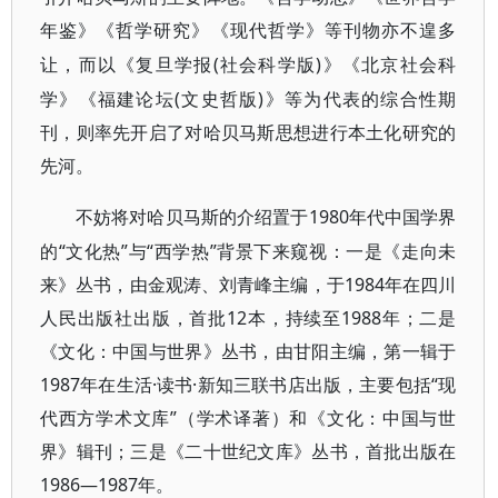
年鉴》
《哲学研究》
《现代哲学》等刊物亦不遑多
(社会科学版)》《北京社会科
让，而以《复旦学报
学》《福建论坛(文史哲版)》等为代表的综合性期
刊，则率先开启了对哈贝马斯思想进行本土化研究的
先河。
1980年代中国学界
不妨将对哈贝马斯的介绍置于
的“文化热”与“西学热”背景下来窥视：一是《走向未
来》丛书，由金观涛、刘青峰主编，于1984年在四川
人民出版社出版，首批12本，持续至1988年；二是
《文化：中国与世界》丛书，由甘阳主编，第一辑于
1987年在生活·读书·新知三联书店出版，主要包括“现
代西方学术文库”（学术译著）和《文化：中国与世
界》辑刊；三是《二十世纪文库》丛书，首批出版在
1986—1987年。