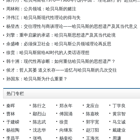
周林刚：公共领域：哈贝马斯的赌注
泮伟江：哈贝马斯现代性理论的得与失
杨登杰：交往理性与商谈理论——哈贝马斯的思想遗产及其当代意义
刘擎：重申启蒙的承诺：哈贝马斯思想遗产及其当代处境
余盛峰：必须保卫社会：哈贝马斯公共领域理论再反思
徐贲：哈贝马斯留给AI时代的人类话语理想
韩十洲：现代性再诊断：如何重估哈贝马斯的思想遗产？
侯才：哲人其萎 道义长存——追忆与哈贝马斯的几次交往
孙国东：哈贝马斯为什么重要？
热门专栏
秦晖
陈行之
郑永年
龙应台
丁学良
曹林
鄢烈山
傅国涌
陈嘉映
黄宗智
于建嵘
陈志武
徐贲
郭宇宽
马立诚
杨祖陶
沈志华
向继东
赵汀阳
戴建业
李昌平
张鸣
杨奎松
王海光
周濂