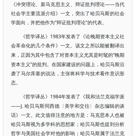
《冲突理论、新马克思主义、辩证批判理论——当代
社会学主要流派介绍》一文，突出了哈贝马斯的社会
学面向，并把他作为“辩证批判理论”的代表。
1983年发表了《论
《哲学译丛》
晚期资本主义
社
会革命化的几个条件》一文。该文之所以能被翻译出
“晚期
来，正因为其中包含了对资本主义尤其是时髦的
资本主义”的批判。在国家建设的问题上，哈贝马斯沿
袭了马尔库塞的说法，主张将科学与技术看作意识形
态。
1984年发表了《我和法兰克福学派
《哲学译丛》
——J. 哈贝马斯同西德〈美学和交往〉杂志编辑的谈
话》一文。此文值得注意的地方是：马克思本人也被
哈贝马斯视为多学科的思想家；哈贝马斯也提到分析
哲学与美国社会学对他的影响；哈贝马斯属于法兰克