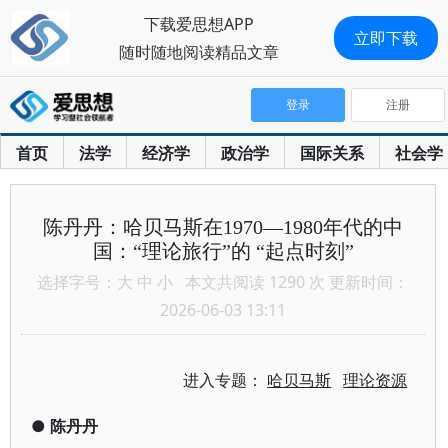
下载爱思想APP
立即下载
随时随地阅读精品文章
登录
注册
首页
法学
经济学
政治学
国际关系
社会学
陈丹丹：哈贝马斯在1970—1980年代的中
国：“理论旅行”的 “起点时刻”
选择字号：
大
中
小
本文共阅读 1290 次 更新时间：
2026-06-03 13:11
进入专题：
哈贝马斯
理论资源
●
陈丹丹