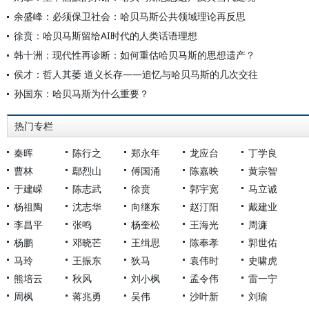
余盛峰：必须保卫社会：哈贝马斯公共领域理论再反思
徐贲：哈贝马斯留给AI时代的人类话语理想
韩十洲：现代性再诊断：如何重估哈贝马斯的思想遗产？
侯才：哲人其萎 道义长存——追忆与哈贝马斯的几次交往
孙国东：哈贝马斯为什么重要？
热门专栏
秦晖
陈行之
郑永年
龙应台
丁学良
曹林
鄢烈山
傅国涌
陈嘉映
黄宗智
于建嵘
陈志武
徐贲
郭宇宽
马立诚
杨祖陶
沈志华
向继东
赵汀阳
戴建业
李昌平
张鸣
杨奎松
王海光
周濂
杨鹏
邓晓芒
王缉思
陈奉孝
郭世佑
马玲
王振东
狄马
袁伟时
史啸虎
熊培云
秋风
刘小枫
孟令伟
雷一宁
周枫
蒋兆勇
吴伟
沙叶新
刘瑜