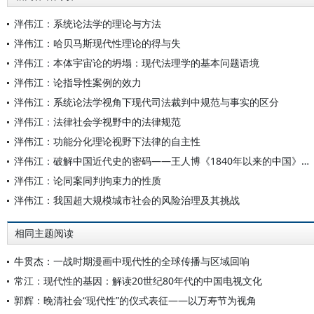
泮伟江：系统论法学的理论与方法
泮伟江：哈贝马斯现代性理论的得与失
泮伟江：本体宇宙论的坍塌：现代法理学的基本问题语境
泮伟江：论指导性案例的效力
泮伟江：系统论法学视角下现代司法裁判中规范与事实的区分
泮伟江：法律社会学视野中的法律规范
泮伟江：功能分化理论视野下法律的自主性
泮伟江：破解中国近代史的密码——王人博《1840年以来的中国》读后感
泮伟江：论同案同判拘束力的性质
泮伟江：我国超大规模城市社会的风险治理及其挑战
相同主题阅读
牛贯杰：一战时期漫画中现代性的全球传播与区域回响
常江：现代性的基因：解读20世纪80年代的中国电视文化
郭辉：晚清社会“现代性”的仪式表征——以万寿节为视角