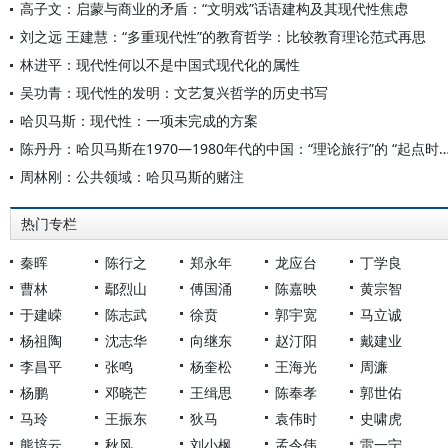
高子文：启蒙与商业的矛盾：“文明戏”话语建构及其现代性焦虑
刘之远 王建慧：“多重现代性”的教育哲学：比较教育理论范式再思
林进平：现代性何以不是中国式现代化的属性
吴功青：现代性的发明：文艺复兴哲学的历史书写
哈贝马斯：现代性：一项未完成的方案
陈丹丹：哈贝马斯在1970—1980年代的中国：“理论旅行”的
周林刚：公共领域：哈贝马斯的赌注
热门专栏
秦晖
陈行之
郑永年
龙应台
丁学良
曹林
鄢烈山
傅国涌
陈嘉映
黄宗智
于建嵘
陈志武
徐贲
郭宇宽
马立诚
杨祖陶
沈志华
向继东
赵汀阳
戴建业
李昌平
张鸣
杨奎松
王海光
周濂
杨鹏
邓晓芒
王缉思
陈奉孝
郭世佑
马玲
王振东
狄马
袁伟时
史啸虎
熊培云
秋风
刘小枫
孟令伟
雷一宁