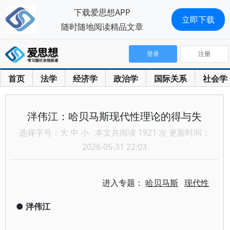
下载爱思想APP
立即下载
随时随地阅读精品文章
登录
注册
首页
法学
经济学
政治学
国际关系
社会学
泮伟江：哈贝马斯现代性理论的得与失
选择字号：
大
中
小
本文共阅读 1921 次 更新时间：
2026-05-31 22:03
进入专题：
哈贝马斯
现代性
●
泮伟江