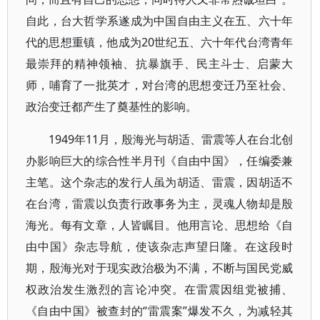
自此，台大哲学系遂成为中国自由主义在五、六十年
代的思想重镇，他成为20世纪五、六十年代台湾青年
最崇拜的精神领袖、抗暴旗手、民主斗士、启蒙大
师，哺育了一批英才，对台湾的思想变迁乃至社会、
政治变迁都产生了奠基性的影响。
1949年11月，殷海光与胡适、雷震等人在台北创
办影响巨大的综合性半月刊《自由中国》，任编委兼
主笔。这个杂志的发行人虽为胡适、雷震，因胡适不
在台湾，雷震以负责行政事务为主，灵魂人物却是殷
海光。每有文章，人皆瞩目。他用言论、思想给《自
由中国》杂志导航，使该杂志声望日隆。在这段时
期，殷海光对于现实政治极为不满，不断与国民党威
权政治发生激烈的言论冲突。在雷震因组党被捕、
《自由中国》被查封的“雷震案”爆发不久，为减轻其