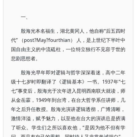
一、
殷海光本名福生，湖北黄冈人，他自称“后五四时
代” （post?May?fourthian） 人，是上世纪下半叶中
国自由主义的中流砥柱，一位特立独行不见容于世的
悲剧思想者。
殷海光早年即对逻辑与哲学深深着迷，高中二年
级十七岁时即翻译了《逻辑基本》一书。1937年“七
七”事变后，殷海光于次年进入昆明西南联大就读，师
从金岳霖，1949年到台湾，在台大哲学系任讲师，几
年之后升任教授。殷海光演讲逻辑透彻，广博清晰，
激情洋溢，赋予魅力，以至他在台大的演讲总是挤满
了听众。学生们之所以喜欢他，“是因为他不但有学
问，而且有自己的思想，同时待人又非常热诚坦白”。