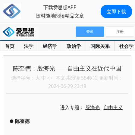
下载爱思想APP
立即下载
随时随地阅读精品文章
登录
注册
首页
法学
经济学
政治学
国际关系
社会学
陈奎德：殷海光——自由主义在近代中国
选择字号：
大
中
小
本文共阅读 5546 次 更新时间：
2024-06-29 23:19
进入专题：
殷海光
自由主义
●
陈奎德