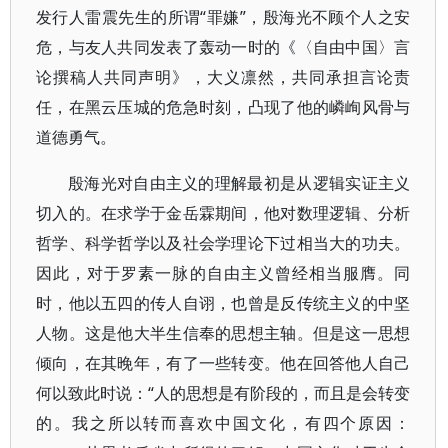
发行人雷震先生的所谓“罪嫌”，殷海光不顾个人之安
危，与友人共同发表了轰动一时的《〈自由中国〉言
论撰稿人共同声明》，大义凛然，共同承担言论责
任，在黑云压城的危急时刻，凸现了他的嶙峋风骨与
道德勇气。
殷海光对自由主义的理解最初是从逻辑实证主义
切入的。在求学于金岳霖期间，他对数理逻辑、分析
哲学、科学哲学以及社会学理论下过相当大的功夫。
因此，对于罗素一脉的自由主义曾经相当服膺。同
时，他以五四的传人自诩，也曾是反传统主义的中坚
人物。这是他大半生信奉的思想主轴。但是这一思想
倾向，在其晚年，有了一些转变。他在回答他人自己
何以致此时说：“人的思想是有阶段的，而且是会转变
的。我之所以转而喜欢中国文化，有四个原因：