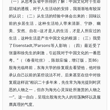
（一）从思考反省中所得的了解：中国文化对于生命
层域的透视，对于人生活动的安排，我渐渐地有较深
的认识；（二）从生活的经验中体会出来的：回味以
前的乡居生活，这种生活给人带来清新、宁静、幽
美、安然、自在--这才是人的生活，才是人所应过的
生活，这种生活是产生中国文化的根源；（三）我受
了Eisenstadt,?Parsons等人影响；（四）最近受了
张灏和徐先生的刺激，引起我对于中国文化的一番思
考。”（《春蚕吐丝》，陈鼓应编，增订版，页86）
殷海光临终前，东海大学的徐复观去看望他，他对徐
承认自己以前的某些说法不对。后来甚至在信中对徐
复观这样说“相识二十多年来，先生常为海光提到时厌
恶的人物之一，但亦为海光心灵深处所激赏的人物之
一”。这一自白，呈现出殷海光为人的坦荡胸怀以及服
膺真理的气度。