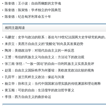
陈奎德：王小波：自由而幽默的文学魂
陈奎德：陈寅恪：学术独立的中国典范
陈奎德：纪念匈牙利革命五十年
相同主题阅读
马麟贺：史学与政治的联系：基佐与19
来庆立：美西方自由主义的“觉醒化”转向及其发展趋势
陶涛：美德政治学：对现代自由主义的一种反思
王赟：韦伯的民族主义与自由主义：方法论下的政治观
张三南 张恺：“一族一国论”的自由—功利民族主义实质及批评
赵晨：自由主义国际秩序为何萎缩：美欧政党政治比较的视角
孔田平：波兰民粹主义政治：缘起与兴衰
杨立华：协和主义：当代中国国家治理实践的传统渊源和理论阐释
黄玉顺：可欲的自由：生活儒学的政治哲学要义
李强：西方自由主义的曲折命运