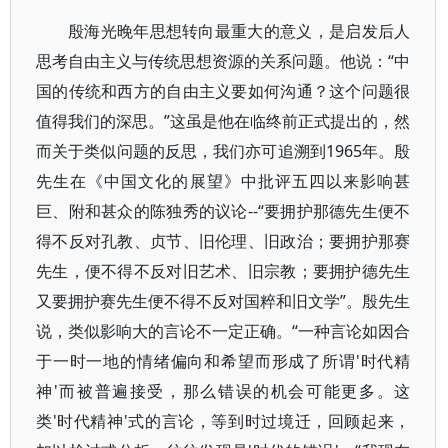
殷海光晚年思想转向最重大的意义，是启发后人
思考自由主义与传统思想资源的关系问题。他说：“中
国的传统和西方的自由主义要如何沟通？这个问题很
值得我们的深思。”这虽是他在临终前正式提出的，然
而关于类似问题的反思，我们亦可追溯到1965年。殷
先生在《中国文化的展望》中批评五四以来影响甚
巨、附和甚众的陈独秀的议论--“要拥护那德先生便不
得不反对孔教、贞节、旧伦理、旧政治；要拥护那赛
先生，便不得不反对旧艺术、旧宗教；要拥护德先生
又要拥护赛先生便不得不反对国粹和旧文学”。殷先生
说，类似影响大的言论不一定正确。“一种言论如因合
于一时一地的情绪偏向和希望而形成了所谓'时代精
神'而被普遍接受，那么错误的机会可能更多。这
类'时代精神'式的言论，等到时过境迁，回顾起来，