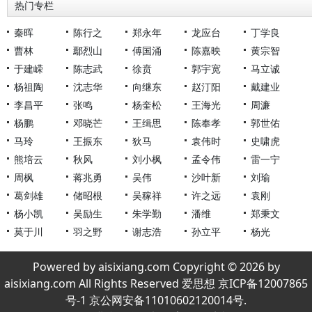
热门专栏
秦晖
陈行之
郑永年
龙应台
丁学良
曹林
鄢烈山
傅国涌
陈嘉映
黄宗智
于建嵘
陈志武
徐贲
郭宇宽
马立诚
杨祖陶
沈志华
向继东
赵汀阳
戴建业
李昌平
张鸣
杨奎松
王海光
周濂
杨鹏
邓晓芒
王缉思
陈奉孝
郭世佑
马玲
王振东
狄马
袁伟时
史啸虎
熊培云
秋风
刘小枫
孟令伟
雷一宁
周枫
蒋兆勇
吴伟
沙叶新
刘瑜
葛剑雄
储昭根
吴稼祥
许之远
袁刚
杨小凯
吴励生
朱学勤
潘维
郑秉文
莫于川
羽之野
谢志浩
孙立平
杨光
Powered by aisixiang.com Copyright © 2026 by
aisixiang.com All Rights Reserved 爱思想 京ICP备12007865
号-1 京公网安备11010602120014号.