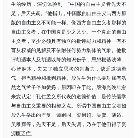
生的经历，深切体验到：“中国的自由主义者先天不
足，后天失调。”他指出，中国版的自由主义与西方原
版的自由主义不可能一样。像西方自由主义者那样的
自由主义者，在中国真是少之又少。一个真正的自由
主义者，至少必须具有独立的批评能力和精神，有不
盲从权威的见解及不依附任何势力集体的气象。他批
评胡适本人及胡适以降的知识份子，思想根基浅薄，
心智麻木，失去了独立思考的判断力，缺乏道德勇
气、担当精神和批判精神。殷先生为什么要对赋有浩
然之气孟子倍加赞扬，原因即在于此。殷海光晚年愈
来愈认定：孔仁孟义所代表的道德价值，是传统儒学
与自由主义重要的相契之点。所谓中国自由主义者如
殷先生举出的严复、谭嗣同、梁启超、吴虞、胡适、
吴稚辉等，先天不足，后天失调，乃在于他们得了资
源匮乏症。