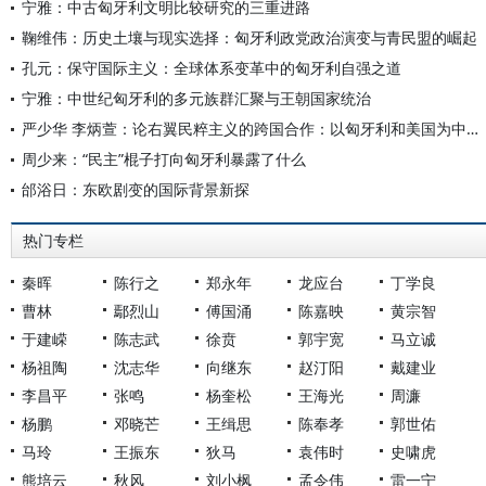
宁雅：中古匈牙利文明比较研究的三重进路
鞠维伟：历史土壤与现实选择：匈牙利政党政治演变与青民盟的崛起
孔元：保守国际主义：全球体系变革中的匈牙利自强之道
宁雅：中世纪匈牙利的多元族群汇聚与王朝国家统治
严少华 李炳萱：论右翼民粹主义的跨国合作：以匈牙利和美国为中心的考察
周少来：“民主”棍子打向匈牙利暴露了什么
邰浴日：东欧剧变的国际背景新探
热门专栏
秦晖
陈行之
郑永年
龙应台
丁学良
曹林
鄢烈山
傅国涌
陈嘉映
黄宗智
于建嵘
陈志武
徐贲
郭宇宽
马立诚
杨祖陶
沈志华
向继东
赵汀阳
戴建业
李昌平
张鸣
杨奎松
王海光
周濂
杨鹏
邓晓芒
王缉思
陈奉孝
郭世佑
马玲
王振东
狄马
袁伟时
史啸虎
熊培云
秋风
刘小枫
孟令伟
雷一宁