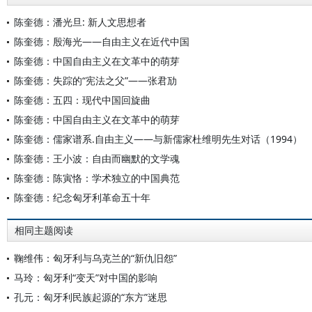
陈奎德：潘光旦: 新人文思想者
陈奎德：殷海光——自由主义在近代中国
陈奎德：中国自由主义在文革中的萌芽
陈奎德：失踪的“宪法之父”——张君劢
陈奎德：五四：现代中国回旋曲
陈奎德：中国自由主义在文革中的萌芽
陈奎德：儒家谱系.自由主义——与新儒家杜维明先生对话（1994）
陈奎德：王小波：自由而幽默的文学魂
陈奎德：陈寅恪：学术独立的中国典范
陈奎德：纪念匈牙利革命五十年
相同主题阅读
鞠维伟：匈牙利与乌克兰的“新仇旧怨”
马玲：匈牙利“变天”对中国的影响
孔元：匈牙利民族起源的“东方”迷思