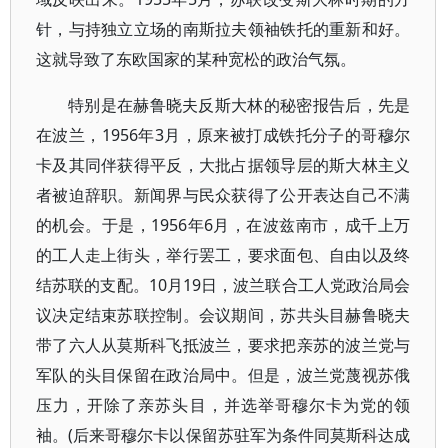
针，与持独立立场的南斯拉夫领袖铁托的重新和好。
这就导致了东欧国家的某种宽松的政治气氛。
特别是在赫鲁晓夫反斯大林的秘密报告后，先是
在波兰，1956年3月，原来被打成铁托分子的哥穆尔
卡及其同伴获得平反，大批占据领导层的斯大林主义
者被迫辞职。新闻界与民众获得了公开表达自己不满
的机会。于是，1956年6月，在波兹南市，成千上万
的工人走上街头，举行罢工，要求面包、自由以及终
结苏联的支配。10月19日，波兰联合工人党政治局会
议决定结束苏联控制。会议期间，苏共头目赫鲁晓夫
带了六人从莫斯科飞抵波兰，要求把亲苏的波兰党与
军队的头目保留在政治局中。但是，波兰党蔑视苏俄
压力，开除了亲苏头目，并选举哥穆尔卡为党的领
袖。(后来哥穆尔卡以保留苏驻军为条件同莫斯科达成