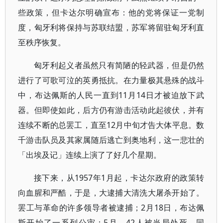
些政策，但卡达尔明确宣布：他的党将保证一党制
度，匈牙利将保持与苏联结盟，苏军将留驻匈牙利直
至秩序恢复。
匈牙利起义者虽然只有简陋的轻武器，但是仍然
进行了可歌可泣的英勇抵抗。在力量极其悬殊的战斗
中，布达佩斯的人民一直到11月14日才被迫放下武
器。但即使如此，后方仍有游击活动此起彼伏，并有
连续不断的总罢工，直至12月中旬才告大体平息。数
千游击队员及其家属随后逃亡到奥地利，这一悲壮的
「出埃及记」连续上演了了好几个星期。
接下来，从1957年1月起，卡达尔政府的政策转
向血腥和严酷，于是，大逮捕大清洗大屠杀开始了。
罢工与革命的许多领导者被逮捕；2月18日，布达佩
斯开始了一系列公审；5月，42人被当局处死。同