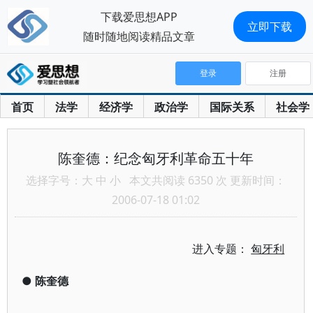
下载爱思想APP
立即下载
随时随地阅读精品文章
登录
注册
首页
法学
经济学
政治学
国际关系
社会学
陈奎德：纪念匈牙利革命五十年
选择字号：
大
中
小
本文共阅读 6350 次 更新时间：
2006-07-18 01:02
进入专题：
匈牙利
●
陈奎德