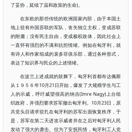
了妥协，延续了温和政策的生命)。
在东欧的那些传统的欧洲国家内部，由于本国土
地上驻有外国苏联的军队，丧失独立主权，变成苏联
的附庸；没有民主自由，变成极权政体，因此社会上
一直怀有强烈的不满和抗拒情绪。例如在匈牙利，就
有诗人和作家组成的裴多菲俱乐部，通过各种形式，
表达了知识界与民众的上述情绪。
在波兰上述成就的鼓舞下，匈牙利首都布达佩斯
从１９５６年10月21日开始，爆发了大规模学生与工
人的示威，呼吁威望很高的纳吉(Imre Nagy)上台组
织政府，并强烈要求苏军撤出匈牙利。10月23日，原
共党头目请求驻扎在匈牙利的苏军出面恢复秩序，于
是，苏军在第二天进攻示威者并在之后对匈牙利人民
发动了强大的袭击。但为了安抚民情，匈牙利工人党