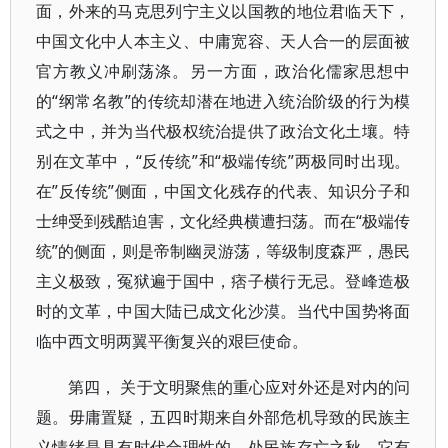
面，外来的马克思列宁主义以国教的地位君临天下，
中国文化中人本主义、中庸宽容、天人合一的层面被
官方教义冲刷荡涤。另一方面，政治化儒家思想中
的“纲常名教”的传统却潜在地进入统治阶级的行为模
式之中，并为当代极权统治提供了政治文化土壤。特
别在文革中，“反传统”和“极端传统”两极同时出现。
在”反传统”侧面，中国文化残存的代表、知识分子和
士绅受到残酷迫害，文化经典横遭扫荡。而在“极端传
统”的侧面，则是帝制幽灵游荡，等级制度森严，愚民
主义极致，冤狱遍于国中，痞子横行无忌。登峰造极
时的文革，中国大陆已成文化沙漠。当代中国势将面
临中西文明两翼平衡复兴的艰巨使命。
第四， 关于文明聚焦的重心应对外还是对内的问
题。毋庸置疑，五四时期来自外部危机导致的民族主
义情绪是具有时代合理性的，处民族存亡之秋，它有