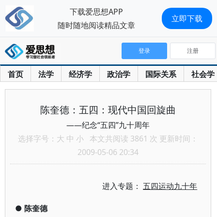
下载爱思想APP
立即下载
随时随地阅读精品文章
登录
注册
首页
法学
经济学
政治学
国际关系
社会学
陈奎德：五四：现代中国回旋曲
——纪念“五四”九十周年
选择字号：
大
中
小
本文共阅读 3861 次 更新时间：
2009-05-06 20:34
进入专题：
五四运动九十年
●
陈奎德