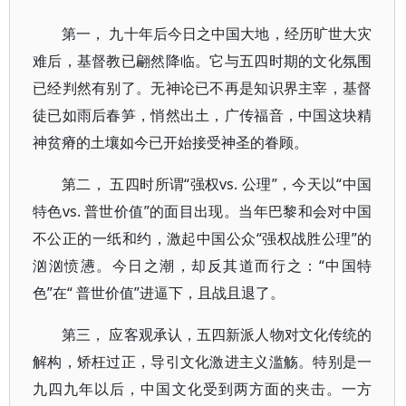
第一， 九十年后今日之中国大地，经历旷世大灾
难后，基督教已翩然降临。它与五四时期的文化氛围
已经判然有别了。无神论已不再是知识界主宰，基督
徒已如雨后春笋，悄然出土，广传福音，中国这块精
神贫瘠的土壤如今已开始接受神圣的眷顾。
第二， 五四时所谓“强权vs. 公理”，今天以“中国
特色vs. 普世价值”的面目出现。当年巴黎和会对中国
不公正的一纸和约，激起中国公众“强权战胜公理”的
汹汹愤懑。今日之潮，却反其道而行之：“中国特
色”在“ 普世价值”进逼下，且战且退了。
第三， 应客观承认，五四新派人物对文化传统的
解构，矫枉过正，导引文化激进主义滥觞。特别是一
九四九年以后，中国文化受到两方面的夹击。一方