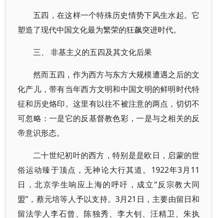
五四，在这样一个特殊历史情势下风生水起。它
塑造了现代中国文化最为繁荣的狂飙突进时代。
三、 非基主义的五四及其文化后果
然而五四，作为西方与东方大规模遭遇之后的文
化产儿，带有当年西方文明和中国文明的鲜明时代特
征和历史烙印。这里有以往不被注意的两点，切切不
可忽略：一是它的反基督教色彩，一是与之相关的反
帝意识形态。
二十世纪初叶的西方，特别是是欧日，启蒙的世
俗运动臻于顶点，无神论大行其道。1922年3月11
日，北京学生响应上海的呼吁，成立“反宗教大同
盟”，蔡元培等人予以支持。3月21日，主要由留日和
留法学人李石曾、陈独秀、李大钊、汪精卫、朱执