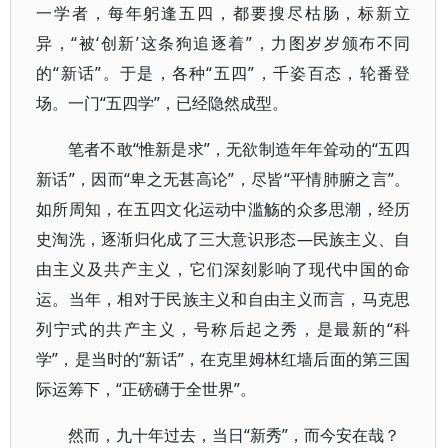
一学者，每年躬逢五四，都要搜尽枯肠，标新立
异，“被‘创新’这条狗追逐着”，力图岁岁颁布不同
的“新话”。于是，各种“五四”，千姿百态，轮番登
场。一门“五四学”，已经隐然成型。
笔者不敢“惟新是求”，无欲制造年年耸动的“五四
新话”，因而“卑之无甚高论”，尽皆“平情肺腑之言”。
如所周知，在五四文化运动中滥觞的众多思潮，经历
史淘洗，逐渐归化成了三大意识形态—民族主义、自
由主义及共产主义，它们深刻影响了现代中国的命
运。当年，相对于民族主义和自由主义而言，马克思
列宁式的共产主义，号称后起之秀，是最新的“科
学”，是当时的“新话”，在克里姆林红墙后面的第三国
际运筹下，“正磅礴于全世界”。
然而，九十年过去，当日“新秀”，而今安在哉？