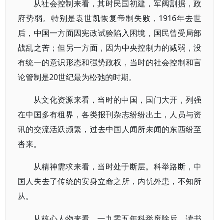
从社会控制来看，其时民国初建，军阀割据，政
府势弱。特别是袁世凯恢复帝制失败，1916年去世
后，中国一方面因宪政试验陷入困境，国民曾受局部
战乱之苦；但另一方面，因为中央控制力的减弱，没
有统一的意识形态和强势政权，当时的社会控制和言
论管制是20世纪最为松弛的时期。
从文化资源来看，当时的中国，国门大开，列强
在中国多有租界，各类报刊杂志纷纷出土，人员与资
讯的交流活跃频繁，过去中国人闻所未闻的东西纷至
沓来。
从精神需求来看，当时处于断层。科举路断，中
国人失去了传统的安身立命之所，内忧外患，不知所
从。
从核心人物来看，一九零五年科举废除后，读书