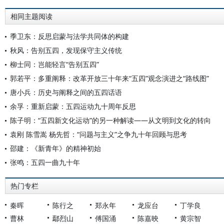
相同主题阅读
季卫东：反思启蒙与法学共同体的构建
秋风：告别五四，发现保守主义传统
柳士同：岂能轻言“告别五四”
郭若平：多重阐释：改革开放三十年来“五四”观念演进之“路线图”
唐小兵：历史与阐释之间的五四话语
余孚：重新启蒙：五四运动九十周年反思
陈子明：“五四新文化运动”的另一种解读——从文明到文化的转向
袁刚 陈雪嵩 杨先哲：“问题与主义”之争九十年回顾与思考
邵建：《新青年》的精神初始
张鸣：五四一曲九十年
热门专栏
秦晖
陈行之
郑永年
龙应台
丁学良
曹林
鄢烈山
傅国涌
陈嘉映
黄宗智