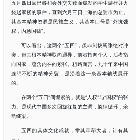
五月四日因巴黎和会外交失败而爆发的学生游行并火
烧赵家楼的事件，直到六月三日上海的总罢市为止。
其基本精神资源是民族主义，其基本口号是“外抗强
权，内惩国贼”。
可以看出，这两个“五四”，虽非剑拔弩张绝对冲
突，但其根本精神取向迥异，前者指向个人，后者指
向国家，蕴含内在的紧张。粗略而言，九十年来中国
连绵不断的精神分裂，是沿着这一条基本轴线展开
的。
在两个“五四”间绷紧的，就是“人权”与“国权”的张
力。是现代中国多次回旋往复的主调，旋律循环，余
韵绕梁。
五四的具体文化成就，举其荦荦大者，计有其
三：