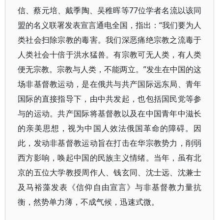
信、蔡元培、戴季陶、吴稚晖等77位学者名流以该同
盟的名义联署发表宣言通电全国，指出：“我们要为人
类社会扫除宗教的毒害。我们深恶痛绝宗教之流毒于
人类社会十倍于洪水猛兽。有宗教可无人类，有人类
便无宗教。宗教与人类，不能两立。”发生在中国的这
场非基督教运动，是在俄共与共产国际远东局、青年
国际的直接指导下，由中共发起，也包括国民党等参
与的运动。共产国际将基督教以及在中国青年中滋长
的亲美思想，视为中国人效法俄国革命的障碍。因
此，发动非基督教运动旨在打击在华宗教势力，削弱
西方影响，唤起中国的民族主义情绪。当年，虽有北
京的五位大学教授周作人、钱玄同、沈士远、沈兼士
及马裕藻发表《信仰自由宣言》与非基督教力量抗
衡，然势单力薄，不成气候，迅速式微。