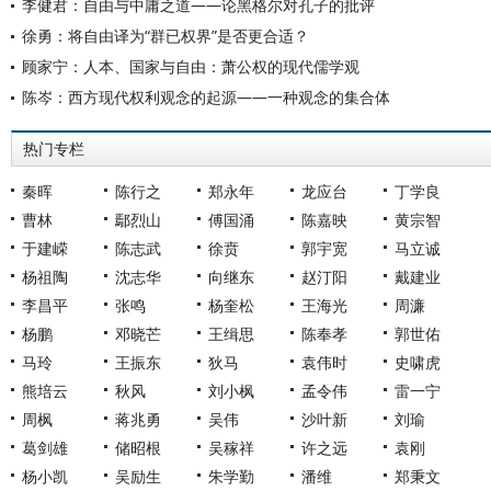
李健君：自由与中庸之道——论黑格尔对孔子的批评
徐勇：将自由译为“群已权界”是否更合适？
顾家宁：人本、国家与自由：萧公权的现代儒学观
陈岑：西方现代权利观念的起源——一种观念的集合体
热门专栏
秦晖
陈行之
郑永年
龙应台
丁学良
曹林
鄢烈山
傅国涌
陈嘉映
黄宗智
于建嵘
陈志武
徐贲
郭宇宽
马立诚
杨祖陶
沈志华
向继东
赵汀阳
戴建业
李昌平
张鸣
杨奎松
王海光
周濂
杨鹏
邓晓芒
王缉思
陈奉孝
郭世佑
马玲
王振东
狄马
袁伟时
史啸虎
熊培云
秋风
刘小枫
孟令伟
雷一宁
周枫
蒋兆勇
吴伟
沙叶新
刘瑜
葛剑雄
储昭根
吴稼祥
许之远
袁刚
杨小凯
吴励生
朱学勤
潘维
郑秉文