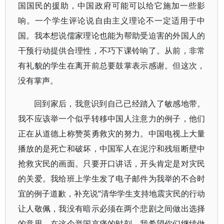
国国民的援助，中国政府可能可以给它施加一些影
响。一个学生评论说自由主义理论不一定适用于中
国。我本想说儒家理论也能为帮助受迫害的外国人的
干预行动提供合理性，不巧下课铃响了。从前，非常
有礼貌的学生在离开前总要鼓掌表示感谢。但这次，
没有掌声。
回到家后，我意识到自己已经踏入了敏感地带。
我不应该举一个似乎转移中国人注意力的例子，他们
正在从道德上称赞英勇救灾的努力。中国电视上大量
播放的是死亡和破坏，中国军人在泥泞和残垣断壁中
抢救灾民的画面。只要开口讲话，开头肯定是对灾民
的关爱。我给班上学生发了电子邮件为我举的不合时
宜的例子道歉，补充说“清华学生支持地震灾民的行动
让人敬佩，我没有暗示必须在两个悲剧之间做出选择
的意思。在这个举国哀痛的时刻，我希望你们继续做