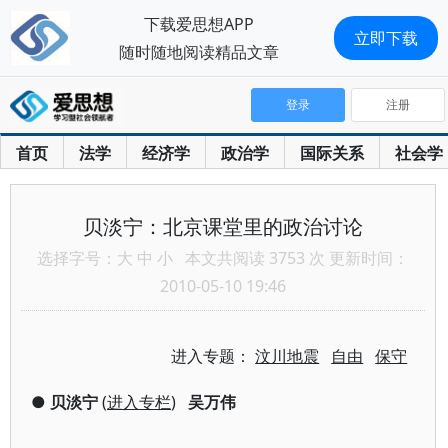
下载爱思想APP
立即下载
随时随地阅读精品文章
登录
注册
首页
法学
经济学
政治学
国际关系
社会学
贝淡宁：北京课堂里的政治讨论
选择字号：
大
中
小
本文共阅读 3753 次 更新时间：
2010-05-10 19:46
进入专题：
汶川地震
自由
保守
●
贝淡宁
(
进入专栏
)
吴万伟