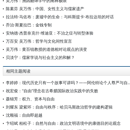
吴万伟：溯因翻译学中的阐释极限
陈素芬 吴万伟：中国、女性主义与儒家遗产
拉法特·马佐布：废墟中的生命：与科斯提卡·布拉达坦的对话
乔治·斯夏拉巴：金钱专制
安纳德·杰普奈克什·维迪亚：不治之症与转型体验
万百安 吴万伟：哲学与文化间性宣言
吴万伟：黄百锐教授的道德相对论观点的演变
贝淡宁：儒家学说与社会主义的和解？
相同主题阅读
李婷婷：现代历史只有一个故事可讲吗？——阿伦特论个人
祝宏俊：“自由”理念在古希腊国际政治实践中的失败
聂锦芳：权力、资本与自由
刘耀东 梁紫环：自由与秩序：哈贝马斯政治哲学的建构逻辑
沈顺福：自由即超越
卞绍斌 柏松子：自然与自由：政治文明语境中的康德目的论观念