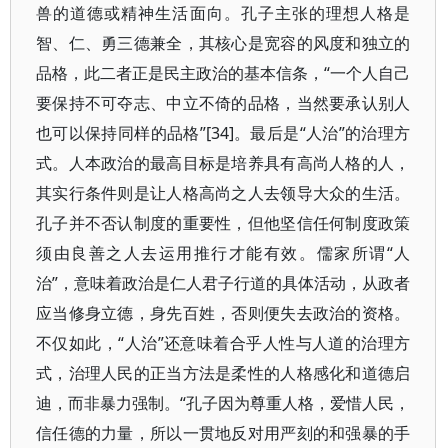
兽的道德或精神生活面向。孔子主张的理想人格是
智、仁、勇三德兼全，其核心是宽容的风度和独立的
品格，此二者正是民主政治的基本信条，“一个人自己
要保持不可夺志、中立不倚的品格，当然要承认别人
也可以保持同样的品格”[34]。最后是“人治”的治理方
式。人本政治的最高目标是培养具有高尚人格的人，
其实行条件则是让人格高尚之人去领导大众的生活。
孔子并不否认制度的重要性，但他坚信任何制度政策
须由良善之人去运用推行才能有效。儒家所谓“人
治”，意味着政治是仁人君子行道的具体活动，从政者
应当修身立德，身先百姓，否则便失去政治的资格。
不仅如此，“人治”还意味着合乎人性与人道的治理方
式，治理人民的正当方法是柔性的人格感化和道德启
迪，而非暴力强制。“孔子因为尊重人格，爱惜人民，
信任德的力量，所以一贯地反对用严刻的和强暴的手