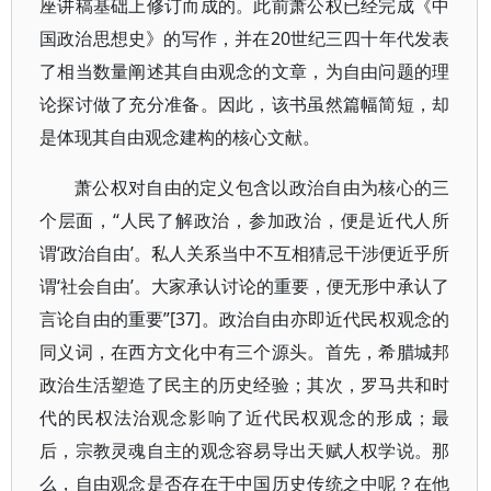
座讲稿基础上修订而成的。此前萧公权已经完成《中
国政治思想史》的写作，并在20世纪三四十年代发表
了相当数量阐述其自由观念的文章，为自由问题的理
论探讨做了充分准备。因此，该书虽然篇幅简短，却
是体现其自由观念建构的核心文献。
萧公权对自由的定义包含以政治自由为核心的三
个层面，“人民了解政治，参加政治，便是近代人所
谓‘政治自由’。私人关系当中不互相猜忌干涉便近乎所
谓‘社会自由’。大家承认讨论的重要，便无形中承认了
言论自由的重要”[37]。政治自由亦即近代民权观念的
同义词，在西方文化中有三个源头。首先，希腊城邦
政治生活塑造了民主的历史经验；其次，罗马共和时
代的民权法治观念影响了近代民权观念的形成；最
后，宗教灵魂自主的观念容易导出天赋人权学说。那
么，自由观念是否存在于中国历史传统之中呢？在他