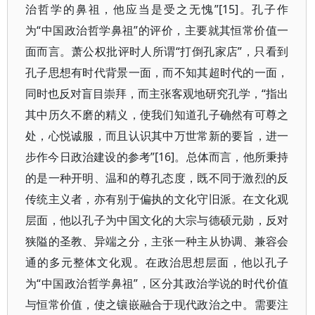
治哲学的鼻祖，他应当是受之无愧”[15]。孔子作
为“中国政治哲学鼻祖”的评价，主要就其恒常价值一
面而言。萧公权批评时人所谓“打倒孔家店”，只看到
孔子思想有时代背景一面，而不知其超时代的一面，
同时也反对盲目崇拜，而主张客观地研究孔学，“指出
其中历久不磨的精义，使我们知道孔子确然有可尊之
处，心悦诚服，而且认识其中万世常新的要旨，进一
步作今日政治建设的参考”[16]。总体而言，他所秉持
的是一种开明、温和的尊孔态度，既不同于激烈的反
传统主义者，亦有别于偏执的文化守旧派。在文化观
层面，他以孔子为中国文化的大宗与德硕元勋，反对
狭隘的圣教、异端之分，主张一种主从协调、兼容会
通的多元整体文化观。在政治思想层面，他以孔子
为“中国政治哲学鼻祖”，区分其政治学说的时代价值
与恒常价值，使之镶嵌融合于现代政治之中。需要注