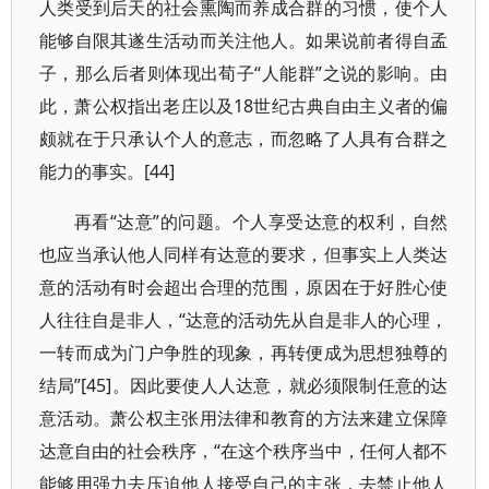
人类受到后天的社会熏陶而养成合群的习惯，使个人
能够自限其遂生活动而关注他人。如果说前者得自孟
子，那么后者则体现出荀子“人能群”之说的影响。由
此，萧公权指出老庄以及18世纪古典自由主义者的偏
颇就在于只承认个人的意志，而忽略了人具有合群之
能力的事实。[44]
再看“达意”的问题。个人享受达意的权利，自然
也应当承认他人同样有达意的要求，但事实上人类达
意的活动有时会超出合理的范围，原因在于好胜心使
人往往自是非人，“达意的活动先从自是非人的心理，
一转而成为门户争胜的现象，再转便成为思想独尊的
结局”[45]。因此要使人人达意，就必须限制任意的达
意活动。萧公权主张用法律和教育的方法来建立保障
达意自由的社会秩序，“在这个秩序当中，任何人都不
能够用强力去压迫他人接受自己的主张，去禁止他人