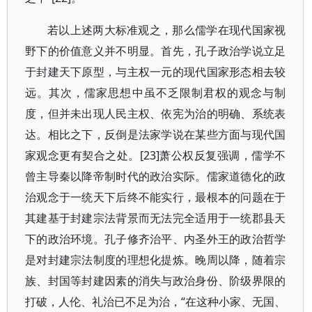
若以上述两大标准观之，那么儒学在现代国家视
野下的价值意义并不明显。首先，孔子政治学说立足
于封建天下原型，与主权一元的现代国家形态相去较
远。其次，儒家思想中虽不乏限制君权的观念与制
度，但并未出现人民主权、依宪为治的明确、系统表
达。相比之下，反倒是法家学说在某些方面与现代国
家观念更有契合之处。[23]萧公权反复强调，儒学不
曾主导秦以降帝制时代的政治实际。儒家道德化的政
治观念于一统天下后终不能实行，最根本的问题在于
其建基于封建宗法背景而无法完全适用于一统郡县天
下的政治环境。孔子修齐治平、内圣外王的政治哲学
是对封建宗法制度的理想化提炼。晚周以降，随着宗
族、封国等封建因素的消失与政治身份、阶级界限的
打破，人伦、礼治已不足为治，“在这种小家、无国、