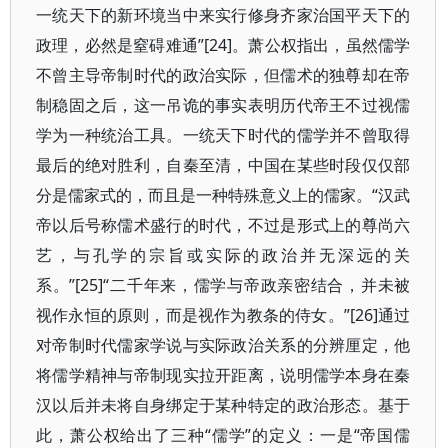
一统天下的新环境当中来实行修身齐家治国平天下的
政理，必然是窒碍难通”[24]。萧公权指出，虽然儒学
不曾主导帝制时代的政治实际，但儒术的独尊却在帝
制稳固之后，这一吊诡的事实表明历代帝王不过视儒
学为一种统治工具。一统天下时代的儒学并不曾取得
最后的绝对胜利，自秦至清，中国在某些时段仅仅部
分是儒家式的，而且是一种特殊意义上的儒家。“汉武
帝以后号称儒术盛行的时代，不过是形式上的尊尚六
艺，与孔学的宗旨或实际的政治并无深远的关
系。”[25]“二千年来，儒学与帝政亲密结合，并未被
视作永恒的原则，而是视作为教条的侍女。”[26]通过
对帝制时代儒家学说与实际政治关系的分辨厘定，他
将儒学精神与帝制现实拉开距离，说明儒学本身在秦
汉以后并未将自身绑定于某种特定的政治形态。基于
此，萧公权给出了三种“儒学”的定义：一是“帝国儒