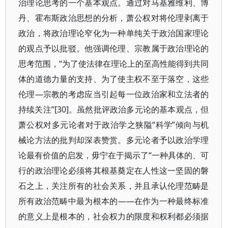
治理论思考的一个基本观点。通过对马基雅维利、博
丹、霍布斯政治思想的分析，萧公权对将伦理剥离于
政治，将政治理论窄化为一种单纯关于政治国家理论
的观点予以批驳。他强调伦理、宗教属于政治理论的
思考范围，“为了使法律在理论上的至高性能得到共同
体的道德力量的支持、为了使主权不至于落空，这些
伦理—宗教的考虑应当引起每一位政治家和立法者的
持续关注”[30]。虽然批评政治多元论的基本观点，但
萧公权对多元论者对于政治学之狭隘“科学”倾向与机
械论方法的批判却深表赞赏。多元论者予以政治学理
论最有价值的启发，毋宁在于揭示了“一种具体的、可
行的政治理论必须将其根基奠定在人性这一坚固的磐
石之上，关注所有的社会关系，并且承认伦理范畴是
所有政治范畴中最为根本的——在作为一种最终标准
的意义上是根本的，社会权力的限度和权利都必须据