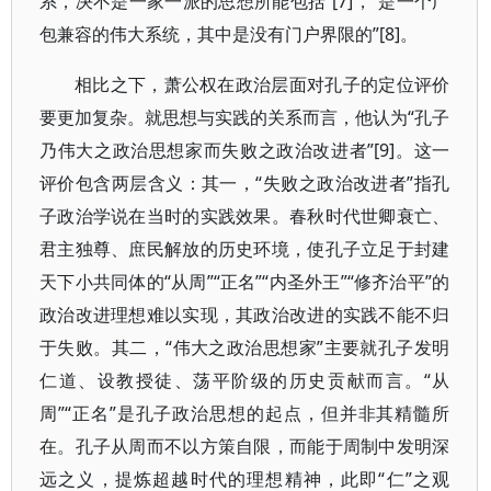
系，决不是一家一派的思想所能包括”[7]，“是一个广
包兼容的伟大系统，其中是没有门户界限的”[8]。
相比之下，萧公权在政治层面对孔子的定位评价
要更加复杂。就思想与实践的关系而言，他认为“孔子
乃伟大之政治思想家而失败之政治改进者”[9]。这一
评价包含两层含义：其一，“失败之政治改进者”指孔
子政治学说在当时的实践效果。春秋时代世卿衰亡、
君主独尊、庶民解放的历史环境，使孔子立足于封建
天下小共同体的“从周”“正名”“内圣外王”“修齐治平”的
政治改进理想难以实现，其政治改进的实践不能不归
于失败。其二，“伟大之政治思想家”主要就孔子发明
仁道、设教授徒、荡平阶级的历史贡献而言。“从
周”“正名”是孔子政治思想的起点，但并非其精髓所
在。孔子从周而不以方策自限，而能于周制中发明深
远之义，提炼超越时代的理想精神，此即“仁”之观