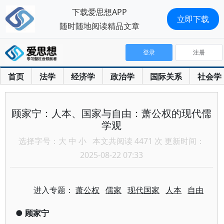
下载爱思想APP
立即下载
随时随地阅读精品文章
登录
注册
首页
法学
经济学
政治学
国际关系
社会学
顾家宁：人本、国家与自由：萧公权的现代儒
学观
选择字号：
大
中
小
本文共阅读 4471 次 更新时间：
2025-08-22 07:33
进入专题：
萧公权
儒家
现代国家
人本
自由
●
顾家宁