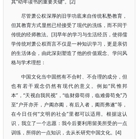
其“幼年读书的重要关键”。[2]
尽管萧公权深厚的旧学功底来自传统私塾教育，
但其教育方式显然已经接受了现代的洗练，而不同于
传统的经师教法。[3]早年的学习与生活经历，使得儒
学传统对萧公权而言不仅是一种知识学习，更是亲切
的生活体会，由此深刻塑造了他的价值观念、学问风
格与学术理想：
中国文化当中固然有不合时、不合理的成分，但
也有若干观念仍然有现代的意义。例如“民惟邦
本”，“天视自我民视”，“临财毋苟得，临难毋苟免”乃
至“户开亦开，户阖亦阖，有后入者，阖而弗遂”等，
在今日任何“文明的社会”里都可以适用。根据这认
识，我立了一个志愿：我今后要利用留美所受的一点
训练，所得的一点知识，去从长研究中国文化。[4]