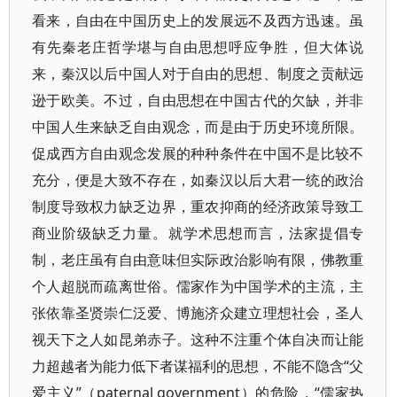
看来，自由在中国历史上的发展远不及西方迅速。虽
有先秦老庄哲学堪与自由思想呼应争胜，但大体说
来，秦汉以后中国人对于自由的思想、制度之贡献远
逊于欧美。不过，自由思想在中国古代的欠缺，并非
中国人生来缺乏自由观念，而是由于历史环境所限。
促成西方自由观念发展的种种条件在中国不是比较不
充分，便是大致不存在，如秦汉以后大君一统的政治
制度导致权力缺乏边界，重农抑商的经济政策导致工
商业阶级缺乏力量。就学术思想而言，法家提倡专
制，老庄虽有自由意味但实际政治影响有限，佛教重
个人超脱而疏离世俗。儒家作为中国学术的主流，主
张依靠圣贤崇仁泛爱、博施济众建立理想社会，圣人
视天下之人如昆弟赤子。这种不注重个体自决而让能
力超越者为能力低下者谋福利的思想，不能不隐含“父
爱主义”（paternal government）的危险，“儒家热