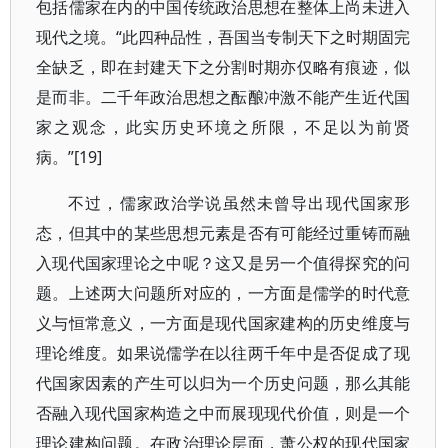
包括儒家在内的中国传统政治思想在整体上尚未进入
现代之境。“此四种品性，吾国当专制天下之时期固完
全缺乏，即在封建天下之分割时期亦仅略有痕迹，似
是而非。二千年政治思想之酝酿冲激不能产生近代国
家之观念，此实历史环境之所限，不足以为前贤
病。”[19]
不过，儒家政治学说虽然未曾导出现代国家形
态，但其中的某些思想元素是否有可能经过重铸而融
入现代国家理论之中呢？这又是另一个值得探究的问
题。上述两大问题所对应的，一方面是儒学的时代意
义与恒常意义，一方面是现代国家建构的历史维度与
理论维度。如果说儒学在以往两千年中是否促成了现
代国家因素的产生可以归为一个历史问题，那么其能
否融入现代国家构造之中而展现现代价值，则是一个
理论建构问题。在政治理论层面，萧公权的现代国家