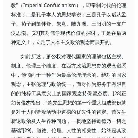
教”（Imperial Confucianism），即帝制时代的伦理
标准；二是孔子本人的思想学说；三是孔子以后从孟
子、荀子到董仲舒、朱熹、陆九渊、王阳明的一支广
泛思潮。[27]其对儒学现代价值的探讨，正是在后两
种定义上，立足于人本主义政治观念而展开的。
如前所述，萧公权对现代国家的理解包括主权、
制度、伦理三个维度。在西方政治思想史的观念谱系
中，他倾向于一种作为最高伦理理念的、绝对的国家
观念，主张伦理与政治统一，而对作为服务于有限目
的的纯粹工具意义上的国家观念持保留态度。[28]正
如黄俊杰指出，“萧先生思想的第一个重大组成部份就
是对于人间诸般活动中道德的优先性的肯定。萧先生
析论政治及人生各种问题，一贯地坚持道德乃一切之
基础”[29]。道德、伦理、人性的相关性，始终是其政