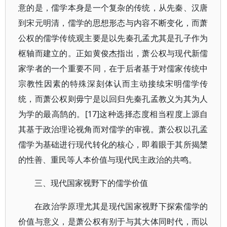
意的是，儒学本身是一个复杂的传统，从先秦、汉唐
到宋元明清，儒学的思想形态与内容不断变化，而萧
公权的儒学传统观主要是以先秦孔孟尤其是孔子作为
枢轴而建立的。正如黄俊杰指出，萧公权与现代新儒
家学者的一个重要不同，在于后者基于对儒家传统中
宗教性因素的特殊深刻体认而主动接续宋明儒学传
统，而萧公权则毋宁是以回归先秦孔孟教义为其为人
为学的最高鹄的。[17]这种选择态度相当程度上源自
其基于政治理论视角而对儒学的审视。萧公权以孔孟
儒学为基础进行现代转化的核心，即着眼于其所揭橥
的性善、重民等人本价值与现代民主政治的共鸣。
三、现代国家视野下的儒学价值
在政治学原理尤其是现代国家视野下探索儒学的
价值与意义，是萧公权有别于与其大体同时代，而以