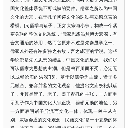
国文化整体系统不可或缺的要件。儒家之所以为中国
文化的大宗，在于孔子陶铸文化的殊勋与立德立言的
楷模。[5]儒学与诸子，正如大宗与小宗，构成一个紧
密关联的整体文化系统，“儒家思想虽然博大宏深，有
合文通治的妙用，然而它原来不过是先秦显学之一。
儒家以外还有许多‘持之有故，言之成理’的学说。这些
学说都是先民思想的结晶，中国文化的泉源。我们尽
可认儒家为思想的主潮。但是舍百川而不受，必定无
以成就沧海的洪深”[6]。基于以儒学为主流，诸子多
元融合、兼容并蓄的文化观念，他提出文庙祭祀以诸
子，尤其是管子、老子、墨子配孔的主张，一方面申
示孔子作为中国文化大宗正统、德硕元勋的地位，另
一方面表明诸子异流而文化一体，体现一种主从有
别、兼容会通的文化观念。民族文化“是一个复杂的体