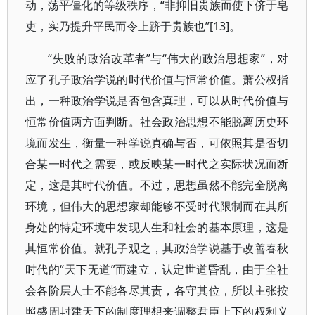
动，荡平僵化的等级秩序，“非抑旧贵族而使下侪于皂
吏，实乃提升平民而令上跻于贵族也”[13]。
“失败的政治改革者”与“伟大的政治思想家”，对
应了孔子政治学说的时代价值与恒常价值。萧公权指
出，一种政治学说是否包含真理，可以从时代价值与
恒常价值两方面判断。社会政治思想不能脱离历史环
境而发生，衡量一种学说真确与否，可依照其是否切
合某一时代之需要，或反映某一时代之实际状况而断
定，这是其时代价值。不过，思想虽然不能完全脱离
环境，但伟大的思想家却能够不受时代限制而在其所
身处的特定环境中发现人生和社会的基本原理，这是
其恒常价值。就孔子观之，其政治学说基于改善春秋
时代的“天下无道”而建立，认定世道昏乱，由于全社
会各阶层人士不能各尽其责，各守其位，所以主张按
照盛周封建天下的制度理想来调整君臣上下的权利义