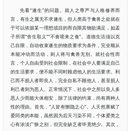
先看“遂生”的问题。就人之尊严与人格修养而
言，有生之属无不求遂生，但人类高于禽兽之处就在
于可以依据某一理想或目的而自限其物欲满足，如孟
子所谓“舍生取义”“不食嗟来之食”。道德生活须以克
己自限，自动收束遂生的物质要求为条件，完全顺从
本能冲动而活动，则人将与禽兽无别。就社会性而
言，个人自由受到社会限制，在社会中人要满足自己
的生活要求，便不能不同时顾虑他人的生活要求。利
己而不损人者即良人，完全自私不顾他人，甚至损人
利己者则为恶人。正常情况下，社会中之所以良人多
恶人少而能大体相安，除了法律的约束，尚有两种人
性的理由。首先，“人皆有恻隐之心”。人天然禀赋了
爱同类的本能，虽然因为后天习染不同，个体爱类之
心有浓淡广狭之别，但完全缺乏者毕竟绝少。其次，