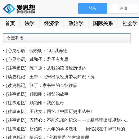
登录
注册
首页
法学
经济学
政治学
国际关系
社会学
文章列表
[心灵小语]
倪晓明：“闲”以养德
[心灵小语]
戴和圣：君子有九思
[往事追忆]
陈平原：从我的读博经历谈起
[读史札记]
王申：北宋出版经济带动知识下沉
[读史札记]
张丁：家书中的长征往事
[往事追忆]
顾颉刚：祖父的故事
[往事追忆]
顾颉刚：我的祖母
[往事追忆]
王代文：回忆《中国历史小丛书》
[往事追忆]
齐浣心：不能忘却的纪念——古籍整理出版规划小组成立六十载记
[往事追忆]
赵伯陶：六年的学术洗礼——回忆我在中华书局的日子
[读史札记]
傅乐焕：“穷源竟委”的古籍整理