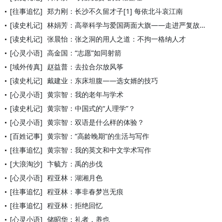
[往事追忆]
郑力刚：长沙不久留才子[1] 每依北斗哀江南
[读史札记]
林娟芳：高举科学与爱国两面大旗——走进严复故居
[读史札记]
张晨怡：张之洞的用人之道：不拘一格纳人才
[心灵小语]
高金国：“志愿”如同射箭
[域外传真]
赵益普：去拉合尔放风筝
[读史札记]
戴建业：东床坦腹——选女婿的技巧
[心灵小语]
黄宗智：我的老年与学术
[读史札记]
黄宗智：中国式的“人理学”？
[心灵小语]
黄宗智：双语是什么样的体验？
[百姓记事]
黄宗智：“高龄晚期”的生活与写作
[往事追忆]
黄宗智：我的英文和中文学术写作
[大浪淘沙]
卞毓方：禹的步伐
[心灵小语]
程亚林：湖湘月色
[往事追忆]
程亚林：事非春梦岂无痕
[往事追忆]
程亚林：拒绝回忆
[心灵小语]
储昭华：礼者，养也