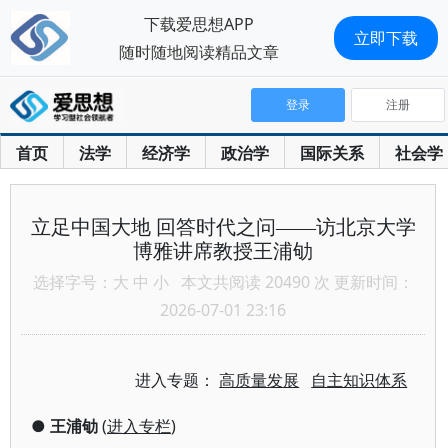
下载爱思想APP
立即下载
随时随地阅读精品文章
登录
注册
首页
法学
经济学
政治学
国际关系
社会学
立足中国大地 回答时代之问——访北京大学
博雅讲席教授王浦劬
选择字号：
大
中
小
本文共阅读 20490 次 更新时间：
2026-07-01 23:16
进入专题：
高质量发展
自主知识体系
●
王浦劬
(
进入专栏
)