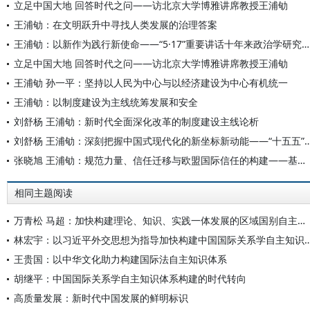
立足中国大地 回答时代之问——访北京大学博雅讲席教授王浦劬
王浦劬：在文明跃升中寻找人类发展的治理答案
王浦劬：以新作为践行新使命——“5·17”重要讲话十年来政治学研究积极回应时代课题
立足中国大地 回答时代之问——访北京大学博雅讲席教授王浦劬
王浦劬 孙一平：坚持以人民为中心与以经济建设为中心有机统一
王浦劬：以制度建设为主线统筹发展和安全
刘舒杨 王浦劬：新时代全面深化改革的制度建设主线论析
刘舒杨 王浦劬：深刻把握中国式现代化的新坐标新动能——“十五
张晓旭 王浦劬：规范力量、信任迁移与欧盟国际信任的构建——基于欧盟气候治理的分析
相同主题阅读
万青松 马超：加快构建理论、知识、实践一体发展的区域国别自主知识体系
林宏宇：以习近平外交思想为指导加快构建中国国际
王贵国：以中华文化助力构建国际法自主知识体系
胡继平：中国国际关系学自主知识体系构建的时代转向
高质量发展：新时代中国发展的鲜明标识