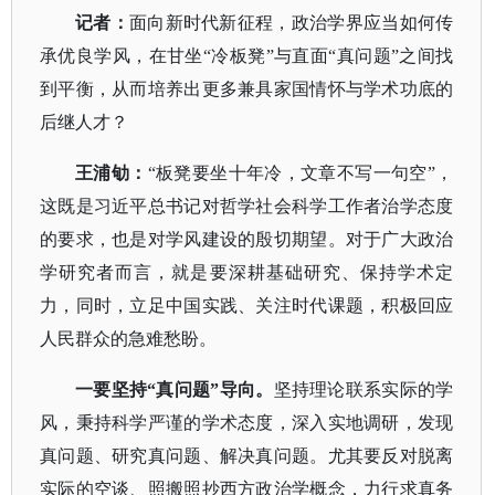
记者：
面向新时代新征程，政治学界应当如何传
承优良学风，在甘坐
“冷板凳”与直面“真问题”之间找
到平衡，从而培养出更多兼具家国情怀与学术功底的
后继人才？
王浦劬：
“板凳要坐十年冷，文章不写一句空”，
这既是习近平总书记对哲学社会科学工作者治学态度
的要求，也是对学风建设的殷切期望。对于广大政治
学研究者而言，就是要深耕基础研究、保持学术定
力，同时，立足中国实践、关注时代课题，积极回应
人民群众的急难愁盼。
一要坚持
“真问题”导向。
坚持理论联系实际的学
风，秉持科学严谨的学术态度，深入实地调研，发现
真问题、研究真问题、解决真问题。尤其要反对脱离
实际的空谈、照搬照抄西方政治学概念，力行求真务