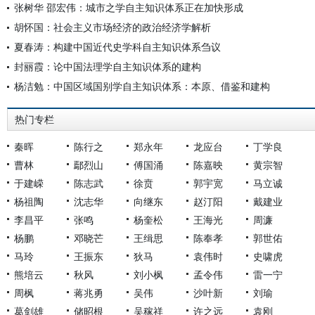
张树华 邵宏伟：城市之学自主知识体系正在加快形成
胡怀国：社会主义市场经济的政治经济学解析
夏春涛：构建中国近代史学科自主知识体系刍议
封丽霞：论中国法理学自主知识体系的建构
杨洁勉：中国区域国别学自主知识体系：本原、借鉴和建构
热门专栏
秦晖
陈行之
郑永年
龙应台
丁学良
曹林
鄢烈山
傅国涌
陈嘉映
黄宗智
于建嵘
陈志武
徐贲
郭宇宽
马立诚
杨祖陶
沈志华
向继东
赵汀阳
戴建业
李昌平
张鸣
杨奎松
王海光
周濂
杨鹏
邓晓芒
王缉思
陈奉孝
郭世佑
马玲
王振东
狄马
袁伟时
史啸虎
熊培云
秋风
刘小枫
孟令伟
雷一宁
周枫
蒋兆勇
吴伟
沙叶新
刘瑜
葛剑雄
储昭根
吴稼祥
许之远
袁刚