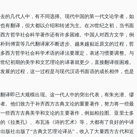
过去的几代人中，有不同选择。现代中国的第一代文论学者，如
虽也有翻译，但大都以介绍和转述为主。在
20世纪之初，当书面
译西方哲学社会科学著作还有许多困难。中国人对西方文学，例
曾朴到傅雷等几代翻译家不断进步、越来越贴近原文的过程，哲
许多西方哲学社会科学术语的译法要厘定，表述习惯要调整。与
0世纪初期的美学和文艺理论的译著就更少，直接翻译很困难。
和发展的过程，这一过程是与现代汉语书面语的成长相伴，也是
的翻译即已大规模出现。这一代人中的突出代表，有朱光潜、缪
学者。他们致力于补齐西方古典文论的重要著作，努力将一些最
，一些西方古典美学和文论的主要著作，例如柏拉图、亚里士多
辛的《拉奥孔》、布瓦洛《诗的艺术》等，大都有了良好的中译
文学出版社出版了“古典文艺理论译丛”，收入了大量西方古代和近