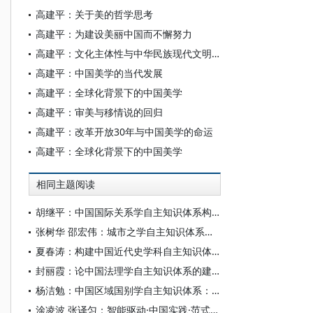
高建平：关于美的哲学思考
高建平：为建设美丽中国而不懈努力
高建平：文化主体性与中华民族现代文明建设
高建平：中国美学的当代发展
高建平：全球化背景下的中国美学
高建平：审美与移情说的回归
高建平：改革开放30年与中国美学的命运
高建平：全球化背景下的中国美学
相同主题阅读
胡继平：中国国际关系学自主知识体系构建的时代转向
张树华 邵宏伟：城市之学自主知识体系正在加快形成
夏春涛：构建中国近代史学科自主知识体系刍议
封丽霞：论中国法理学自主知识体系的建构
杨洁勉：中国区域国别学自主知识体系：本原、借鉴和建构
涂凌波 张译匀：智能驱动·中国实践·范式创新：“构建中国新闻传播学自主知识体系”专题研讨会综述