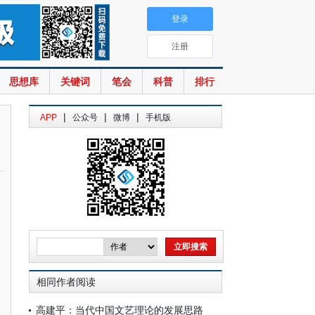
登录
注册
思想库
关键词
笔会
科普
排行
|
|
|
APP
公众号
微博
手机版
相同作者阅读
高建平：当代中国文艺理论的发展思路