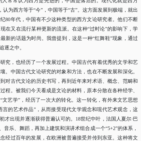
的人常常认为西方是先进的，中国是落后的。现代化就是西方
谈，认为西方等于“今”，中国等于“古”。这方面发展到极端，就出
世纪80年代，中国有不少这种类型的西方文论研究者。他们不断
现在又在流行某种更新的流派。在这种“过时论”的影响下，学
最新的话题为时尚。我曾提到，这是一种“红舞鞋”现象，通过
追逐之中。
的研究，也经历了一个发展过程。中国古代有着优秀的文学和艺
土壤。中国古代文论研究的对象和方法，也在不断发展和深化。
，到对古代文论的历史书写，再到近年来对术语、概念、范畴和
展过程。被我们今天看成是文论的材料，原本分散在各种经学、
到“文艺学”，经历了一次大的转化。这一转化，有外来文艺思想
语言的艺术作品”，从而接受现代文学观念和现代艺术观念，这
纪初才出现并逐渐获得普遍认可的。18世纪中叶，法国人夏尔·巴
、音乐、舞蹈，再加上建筑和演讲术组合成一个“5+2”的体系，
观念经过百年的发展，在欧洲被普遍接受并传到东亚。这种将文