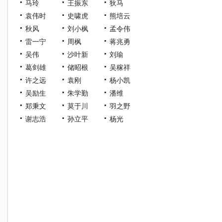
马玲
王振东
狄马
袁伟时
史啸虎
熊培云
秋风
刘小枫
孟令伟
雷一宁
周枫
蒋兆勇
吴伟
沙叶新
刘瑜
葛剑雄
储昭根
吴稼祥
许之远
袁刚
杨小凯
吴励生
朱学勤
潘维
郑秉文
莫于川
羽之野
谢志浩
孙立平
杨光