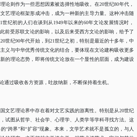
理论则作为一些思想因素被选择性地吸收。在20世纪80年代，
的文艺理论框架形成冲击，成为一种新的主导力量。这种冲击随
世纪初的人们在谈到从1949年以来的60年文论发展情况时，
于此前受苏联文论的影响，以及后来受西方文论的影响，给予了
0世纪90年代开始，到21世纪之初，特别是最近的十多年，中
思主义与中华优秀传统文化的结合，要体现在文论建构吸收更多
个新的理论态势，即将传统文论放在一个显性的层面，成为建设
论通过吸收各方资源，吐故纳新，不断保持着生机。
中国文艺理论界中存在着对文艺实践的游离性。特别是从
20世纪
人，试图从哲学、社会学、心理学、人类学等学科寻找方法。这
的“跨界”和“扩容”现象。本来，文学艺术就不是孤立的，与人