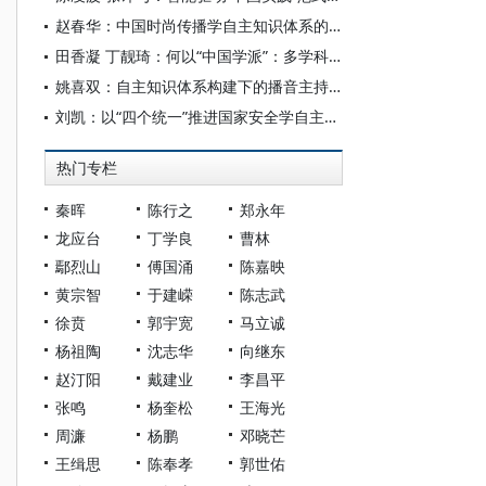
赵春华：中国时尚传播学自主知识体系的内在逻辑与实践路径
田香凝 丁靓琦：何以“中国学派”：多学科视野下中国特色新闻传播学建设的研究
姚喜双：自主知识体系构建下的播音主持高等专业教育研究
刘凯：以“四个统一”推进国家安全学自主知识体系构建
热门专栏
秦晖
陈行之
郑永年
龙应台
丁学良
曹林
鄢烈山
傅国涌
陈嘉映
黄宗智
于建嵘
陈志武
徐贲
郭宇宽
马立诚
杨祖陶
沈志华
向继东
赵汀阳
戴建业
李昌平
张鸣
杨奎松
王海光
周濂
杨鹏
邓晓芒
王缉思
陈奉孝
郭世佑