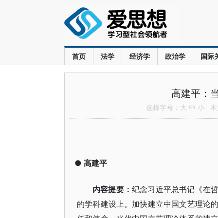
首页
法学
经济学
政治学
国际
高建平：
选择字号：
大
中
小
本文
●
高建平
内容提要
：
纪念习近平总书记《在
的学科建设上。加快建立中国文艺理论