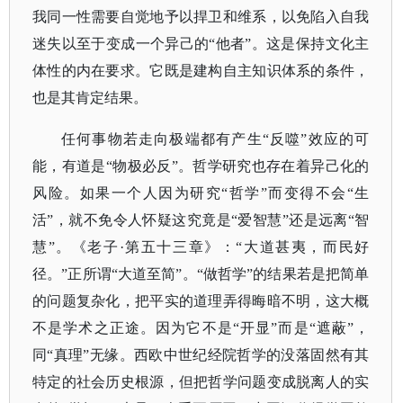
我同一性需要自觉地予以捍卫和维系，以免陷入自我
迷失以至于变成一个异己的“他者”。这是保持文化主
体性的内在要求。它既是建构自主知识体系的条件，
也是其肯定结果。
任何事物若走向极端都有产生
“反噬”效应的可
能，有道是“物极必反”。哲学研究也存在着异己化的
风险。如果一个人因为研究“哲学”而变得不会“生
活”，就不免令人怀疑这究竟是“爱智慧”还是远离“智
慧”。《老子·第五十三章》：“大道甚夷，而民好
径。”正所谓“大道至简”。“做哲学”的结果若是把简单
的问题复杂化，把平实的道理弄得晦暗不明，这大概
不是学术之正途。因为它不是“开显”而是“遮蔽”，
同“真理”无缘。西欧中世纪经院哲学的没落固然有其
特定的社会历史根源，但把哲学问题变成脱离人的实