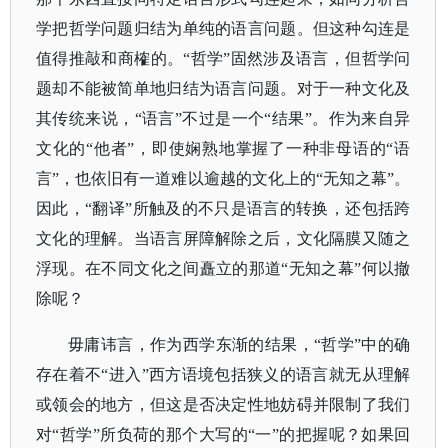
学把哲学问题归结为单纯的语言问题。但这种勾连是
值得推敲和商榷的。“哲学”固然涉及语言，但哲学问
题却不能被简单地归结为语言问题。对于一种文化及
其传统来说，“语言”不过是一个“结果”。作为来自异
文化的“他者”，即使娴熟地掌握了一种非母语的“语
言”，也依旧有一道难以逾越的文化上的“
无知之幕
”。
因此，“翻译”所触及的不只是语言的转换，还包括跨
文化的理解。当语言屏障解除之后，文化隔膜又随之
浮现。在不同文化之间矗立的那道“无知之幕”何以撤
除呢？
毋庸讳言，作为
西学东渐
的结果，
“哲学”中的确
存在着不“进入”西方语境包括狭义的语言就无从理解
或领会的地方，但这是否决定性地妨碍并限制了我们
对“哲学”所负荷的那个大写的“一”的把握呢？如果回