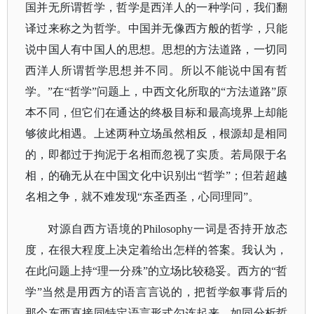
国并无所谓哲学，哲学是西洋人的一种学问，我们翻
译过来称之为哲学。中国并无像西方般的哲学，只能
说中国人有中国人的思想。思想的方法道路，一切同
西洋人所谓哲学思想并不同。所以不能说中国有哲
学。
”在“哲学”问题上，中西文化所取的“方法道路”原
本不同，但它们在通达的终极目标和最高境界上却能
够彼此相遇。上述两种立场虽然相反，根源却是相同
的，即都过于拘泥于名相而忽视了实质。若局限于名
相，的确无从在中国文化中识别出“哲学”；但若超越
名相之争，就不难发现“东圣西圣，心同理同”。
对源自西方语境的
Philosophy一词是否持开放态
度，在很大程度上决定着给出怎样的答案。我认为，
在此问题上持“理一分殊”的立场比较稳妥。西方的“哲
学”当然是用西方的语言言说的，把哲学叙事背后的
那个东西直接同特定语言形式勾连起来，如同分析哲