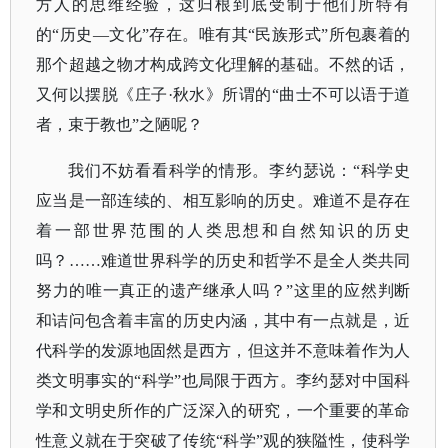
方人的思维经验，这归根到底受制于他们所特有
的
“历史—文化”存在。唯有其“民族形式”所包裹着的
那个超越之物才构成跨文化理解的基础。不然的话，
又何以摆脱《庄子·秋水》所谓的“曲士不可以语于道
者，束于教也”之陋呢？
我们不妨看看科学的情形。李约瑟说：
“科学史
应当是一部连续的、相互影响的历史。难道不是存在
着一部世界范围的人类思想和自然知识的历史
吗？……难道世界科学的历史和哲学不是全人类共同
努力的唯一真正的遗产继承人吗？”这里的应然判断
和诘问包含着丰富的历史内涵，其中有一点就是，近
代科学的发源地固然是西方，但这并不意味着作为人
类文明事实的“科学”也局限于西方。李约瑟对中国科
学和文明史所作的广泛深入的研究，一个重要的革命
性意义就在于突破了传统“科学”观的狭隘性，使科学