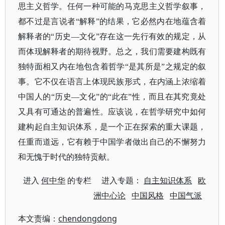
思主义哲学。任何一种可能的马克思主义哲学叙事，
都不过是言说者“解释”的结果，它必然内在地蕴含着
解释者的“历史—文化”存在这一先行有效的规定，从
而体现解释者的期待视野。
总之，我们需要建构既有
独特面相又内在地包含着哲学
“是其所是”之规定的叙
事。它不仅在语言上体现民族形式，在内涵上浓缩着
中国人的“历史—文化”的“此在”性，而且在其究竟处
又具有可通达的普遍性。应该说，在哲学研究中如何
建构起自主知识体系，是一个正在探索的重大课题，
任重而道远，它有赖于中国学者做出自己的不懈努力
和无愧于时代的独特贡献。
进入
何中华
的专栏 进入专题：
自主知识体系
欧
洲中心论
中国风格
中国气派
本文责编：
chendongdong