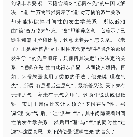
句话非常要紧，它隐含着对“逻辑在先”的中国式解
决。“道”生万物虽然揭示了“道”对万物的派生关系，
却未能排除掉时间性的发生学关系，所以必须
由“德”畜万物来补充。“畜”即蓄养之意，它暗示了已
诞生却需呵护和抚育，这意味着共时态关系。《老
子》正是用“德畜”的同时性来舍弃“道生”隐含的那层
发生学上的先后顺序，只保留其决定与被决定的关
系。“逻辑在先”性由此得以凸显，从而被人领悟。再
如，宋儒朱熹也用了类似的手法，他先说“理在气
先”，所谓“有是理后生是气”，紧接着又说“天下未有
无理之气，亦未有无气之理”。这两个说法貌似抵
牾，实则正是借此来让人领会“逻辑在先”性。强
调“理”先“气”后、“理”派生“气”，其中尚隐藏着时间
性的发生学关系；然后用“理”与“气”的同时性“过
滤”掉这层意思，剩下的便是“逻辑在先”的含义了。