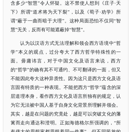
含多少“智慧”令人怀疑。这不禁使人想到
《庄子
·天
下》
所谓
“道术将为天下裂”，以及《荀子·劝学》所
谓“蔽于一曲而暗于大理”。这种局面恐怕不仅同“智
慧”无关，反而有可能遮蔽掉“智慧”。
认为以汉语方式无法理解和领会西方语境中
“哲
学”本义的观点，过分夸大了西方哲学特殊性的一
面。毋庸讳言，对于中国文化及语言来说，西方
的“哲学”的确有其不可通约、不可翻译的一面，但又
不能因此夸大这种异质性。因为这只是西方文化及语
言固有特质的一种表现。不能把西方“哲学”蕴含的深
层道理本身，看作西方文化及语言所独有的规定，认
为它无法被中国人基于自身文化背景所理解并领会。
其实，越是在问题的究竟处，越是可以突破文化的藩
篱而走向通达和澄明。正如海德格尔所强调的，“所
有伟大的思想家都思想着同一件事”。但不同民族的