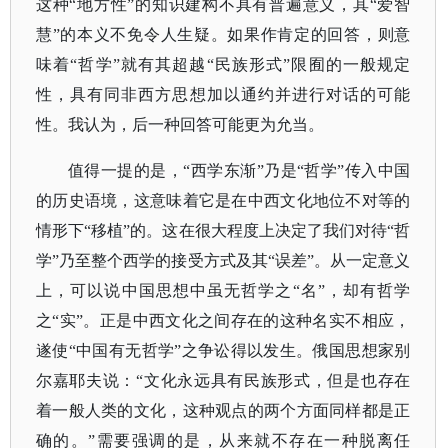
这种“地方性”的知识建构不具有普遍意义，其“爱智
慧”的本义不免令人生疑。如果作肯定的回答，则意
味着“哲学”就有其超越“民族形式”限囿的一般规定
性，具有同非西方思想加以通约并进行对话的可能
性。我认为，后一种回答可能更为允当。
值得一提的是，
“西学东渐”乃是“哲学”传入中国
的历史语境，这意味着它是在中西文化地位不对等的
情形下“移植”的。这在很大程度上决定了我们对待“哲
学”乃至整个西学的接受方式及其“误差”。
从一定意义
上，可以说中国思想中虽无哲学之
“名”，却有哲学
之“实”。正是中西文化之间存在的这种名实不相应，
遂使“中国有无哲学”之争讼得以发生。俄国思想家
别
尔嘉耶夫
说：
“文化永远具有民族形式，但是也存在
着一般人类的文化，这种观点的两个方面同样都是正
确的。”需要强调的是，从来就不存在一种脱离任