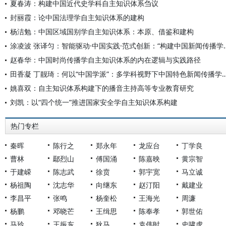
夏春涛：构建中国近代史学科自主知识体系刍议
封丽霞：论中国法理学自主知识体系的建构
杨洁勉：中国区域国别学自主知识体系：本原、借鉴和建构
涂凌波 张译匀：智能驱动·中国实践·范式创
赵春华：中国时尚传播学自主知识体系的内在逻辑与实践路径
田香凝 丁靓琦：何以“中国学派”：多学科视野下中国特
姚喜双：自主知识体系构建下的播音主持高等专业教育研究
刘凯：以“四个统一”推进国家安全学自主知识体系构建
热门专栏
秦晖
陈行之
郑永年
龙应台
丁学良
曹林
鄢烈山
傅国涌
陈嘉映
黄宗智
于建嵘
陈志武
徐贲
郭宇宽
马立诚
杨祖陶
沈志华
向继东
赵汀阳
戴建业
李昌平
张鸣
杨奎松
王海光
周濂
杨鹏
邓晓芒
王缉思
陈奉孝
郭世佑
马玲
王振东
狄马
袁伟时
史啸虎