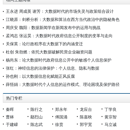
王永进 周成英 谢芳：大数据时代的市场失灵与政策组合设计
江晓原：剑桥分析：大数据和算法在西方当代政治中的隐秘角色
周庆安 魏阳：数据新闻学在新闻发布中的运用与挑战
孟鸿志 张运昊：大数据时代政府信息公开制度的变革与走向
关保英：论行政程序在大数据下的内涵变迁
杜创 朱劲燃：依托大数据破解民营企业融资问题
杨尚东：论大数据时代政府信息公开中的敏感个人信息保护
张红：神经信息的法律保护：个人信息、隐私与数据
孙也刚：以大数据信息化赋能正风反腐
薛悟娟：大数据时代个人信息的运作模式、理论困境及保护路径
热门专栏
秦晖
陈行之
郑永年
龙应台
丁学良
曹林
鄢烈山
傅国涌
陈嘉映
黄宗智
于建嵘
陈志武
徐贲
郭宇宽
马立诚