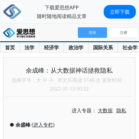
下载爱思想APP
立即下载
随时随地阅读精品文章
登录
注册
首页
法学
经济学
政治学
国际关系
社会学
余成峰：从大数据神话拯救隐私
选择字号：
大
中
小
本文共阅读 5146 次 更新时间：
2022-01-13 00:32
进入专题：
大数据
隐私
●
余盛峰
(
进入专栏
)