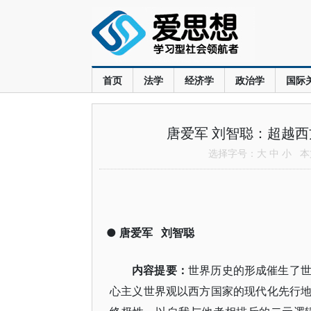
首页
法学
经济学
政治学
国际
唐爱军 刘智聪：超越
选择字号：
大
中
小
本文
●
唐爱军
刘智聪
内容提要：
世界历史的形成催生了
心主义世界观以西方国家的现代化先行