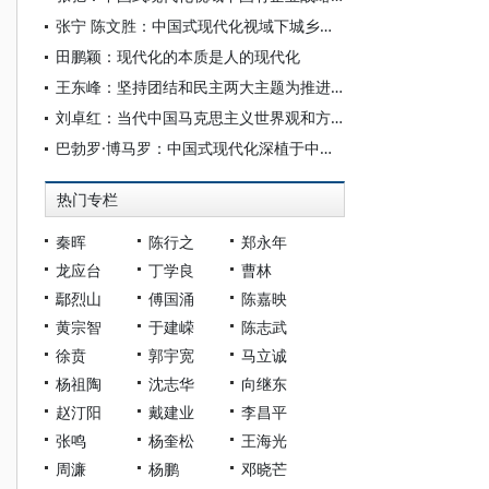
张宁 陈文胜：中国式现代化视域下城乡融合的制度创新与治理逻辑
田鹏颖：现代化的本质是人的现代化
王东峰：坚持团结和民主两大主题为推进中国式现代化广泛凝心聚力
刘卓红：当代中国马克思主义世界观和方法论的三维创新
巴勃罗·博马罗：中国式现代化深植于中国共产党的系统性规划与全方位治理实践
热门专栏
秦晖
陈行之
郑永年
龙应台
丁学良
曹林
鄢烈山
傅国涌
陈嘉映
黄宗智
于建嵘
陈志武
徐贲
郭宇宽
马立诚
杨祖陶
沈志华
向继东
赵汀阳
戴建业
李昌平
张鸣
杨奎松
王海光
周濂
杨鹏
邓晓芒