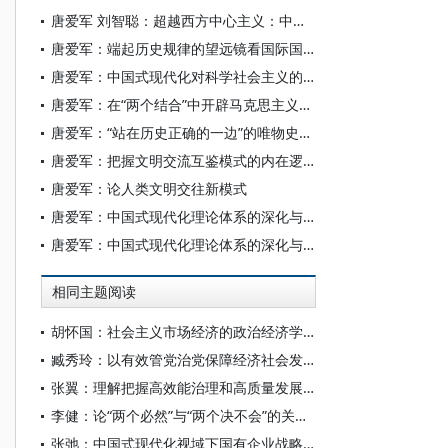
唐爱军 刘智聪：超越西方中心主义：中国式现代化的独特世界观
唐爱军：端起历史规律的望远镜看国际国内形势
唐爱军：中国式现代化对科学社会主义的原创性贡献
唐爱军：在“两个结合”中开辟马克思主义中国化时代化新境界
唐爱军：“站在历史正确的一边”的唯物史观阐释
唐爱军：把握文明交流互鉴模式的内在逻辑
唐爱军：论人类文明交往新模式
唐爱军：中国式现代化理论体系的深化与拓展
唐爱军：中国式现代化理论体系的深化与拓展
相同主题阅读
胡怀国：社会主义市场经济的政治经济学解析
臧秀玲：以有效管党治党保障经济社会发展的历程与经验
张翼：理解把握高效能治理和高质量发展的有机结合
李健：论“两个必然”与“两个决不会”的关系——基于跨越资本主义制度“卡夫丁峡谷”设想的反思
张弛：中国式现代化视域下国有企业战略使命的历史演进、理论逻辑和时代要求