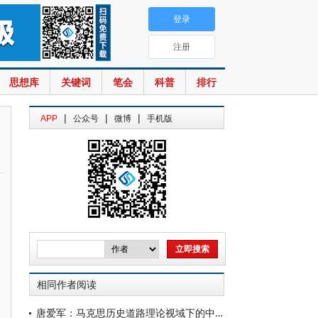
登录
注册
思想库
关键词
笔会
科普
排行
|
|
|
APP
公众号
微博
手机版
相同作者阅读
唐爱军：马克思历史道路理论视域下的中国式现代化