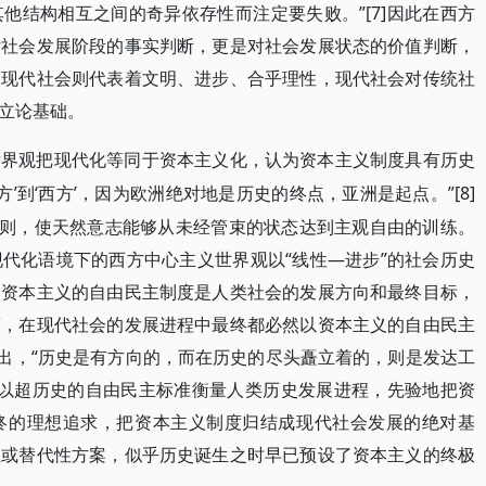
他结构相互之间的奇异依存性而注定要失败。”[7]因此在西方
对社会发展阶段的事实判断，更是对社会发展状态的价值判断，
，现代社会则代表着文明、进步、合乎理性，现代社会对传统社
立论基础。
世界观把现代化等同于资本主义化，认为资本主义制度具有历史
方’到‘西方’，因为欧洲绝对地是历史的终点，亚洲是起点。”[8]
原则，使天然意志能够从未经管束的状态达到主观自由的训练。
代化语境下的西方中心主义世界观以“线性—进步”的社会历史
调资本主义的自由民主制度是人类社会的发展方向和最终目标，
度，在现代社会的发展进程中最终都必然以资本主义的自由民主
指出，“历史是有方向的，而在历史的尽头矗立着的，则是发达工
上是以超历史的自由民主标准衡量人类历史发展进程，先验地把资
终的理想追求，把资本主义制度归结成现代社会发展的绝对基
性或替代性方案，似乎历史诞生之时早已预设了资本主义的终极