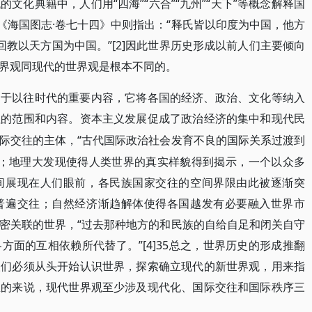
文化典籍中，人们用“四海”“六合”“九州”“天下”等概念解释国
《海国图志·卷七十四》中则指出：“释氏皆以印度为中国，他方
教以天方国为中国。”[2]因此世界历史形成以前人们主要倾向
界观同现代的世界观是根本不同的。
别于以往时代的重要内容，它将各国的经济、政治、文化等纳入
往的范围和内容。资本主义发展促成了政治经济的集中和现代民
“古代国际政治社会发育不良的国际关系过渡到
际交往的主体，
3]；地理大发现使得人类世界的真实样貌得到揭示，一个以众多
间展现在人们眼前，各民族国家交往的空间界限由此被逐渐突
普遍交往；自然经济渐趋解体使得各国越发有必要融入世界市
密关联的世界，“过去那种地方的和民族的自给自足和闭关自守
面的互相依赖所代替了。”[4]35总之，世界历史的形成推翻
人们必须从头开始认识世界，探索确立现代的新世界观，用来指
总的来说，现代世界观至少涉及现代化、国际交往和国际秩序三