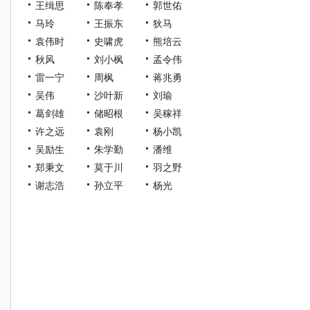
王缉思
陈奉孝
郭世佑
马玲
王振东
狄马
袁伟时
史啸虎
熊培云
秋风
刘小枫
孟令伟
雷一宁
周枫
蒋兆勇
吴伟
沙叶新
刘瑜
葛剑雄
储昭根
吴稼祥
许之远
袁刚
杨小凯
吴励生
朱学勤
潘维
郑秉文
莫于川
羽之野
谢志浩
孙立平
杨光