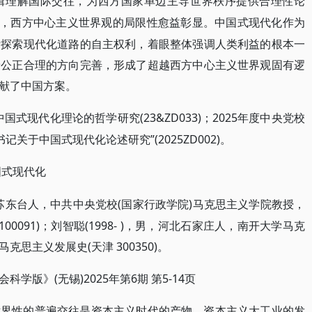
辑理解国际交往，为西方国家单边主导世界秩序提供合理性论
势，西方中心主义世界观的局限性愈益彰显。中国式现代化作为
际探索现代化道路的自主权利，着眼整体强调人类利益的根本一
着公正合理的方向完善，形成了超越西方中心主义世界观固有逻
献了中国方案。
中国式现代化理论的哲学研究(23&ZD033)；2025年度中央党校
记关于中国式现代化论述研究”(2025ZD002)。
国式现代化
男，江苏东台人，中共中央党校(国家行政学院)马克思主义学院教授，
00091)；刘智聪(1998- )，男，河北石家庄人，南开大学马克
思主义发展史(天津 300350)。
(无锡)2025年第6期 第5-14页
会科学版》
世界性的普遍交往是资本主义时代的产物，资本主义大工业的发