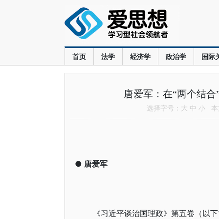
首页
法学
经济学
政治学
国际
唐爱军：在“两个结合
选择字号：
大
中
小
本文
●
唐爱军
《习近平谈治国理政》第五卷（以下简