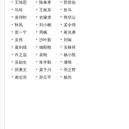
王缉思
陈奉孝
郭世佑
马玲
王振东
狄马
袁伟时
史啸虎
熊培云
秋风
刘小枫
孟令伟
雷一宁
周枫
蒋兆勇
吴伟
沙叶新
刘瑜
葛剑雄
储昭根
吴稼祥
许之远
袁刚
杨小凯
吴励生
朱学勤
潘维
郑秉文
莫于川
羽之野
谢志浩
孙立平
杨光