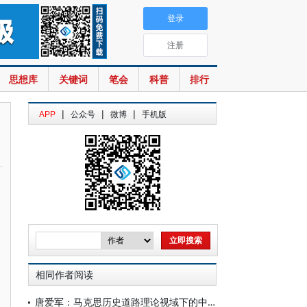
登录
注册
思想库
关键词
笔会
科普
排行
|
|
|
APP
公众号
微博
手机版
相同作者阅读
唐爱军：马克思历史道路理论视域下的中国式现代化