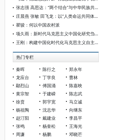
张志强 高思达：“两个结合”与中华民族共同体哲学理论
庄晨燕 张敏 田飞龙：以“人类命运共同体”为主线构建世界民族研究自主知识体系
瞿骏：何以中国农村派
项久雨：新时代马克思主义中国化研究刍议
王刚：构建中国化时代化马克思主义自主知识体系的三维向度
热门专栏
秦晖
陈行之
郑永年
龙应台
丁学良
曹林
鄢烈山
傅国涌
陈嘉映
黄宗智
于建嵘
陈志武
徐贲
郭宇宽
马立诚
杨祖陶
沈志华
向继东
赵汀阳
戴建业
李昌平
张鸣
杨奎松
王海光
周濂
杨鹏
邓晓芒