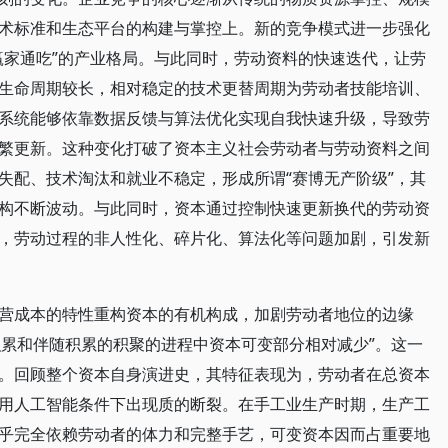
术标准和生态平台的构建与掌控上。新的竞争模式进一步强化
赢家通吃”的产业格局。与此同时，劳动资料的快速迭代，让劳
生命周期较长，相对稳定的技术更替周期为劳动者技能培训、
系统能够依靠数据反馈与算法优化实现自我快速升级，导致劳
繁更新。这种变化打破了资本主义社会劳动者与劳动资料之间
失配、技术淘汰和就业不稳定，形成所谓“赛博无产阶级”，其
构不断波动。与此同时，资本通过控制快速更新换代的劳动资
，劳动过程的非人性化、碎片化、算法化等问题加剧，引发新
营成本的特性重构资本的有机构成，加剧劳动者地位的边缘
积累和伴随积累的积聚的进程中资本可变部分相对减少”。这一
。回顾整个资本自身演进史，其特征表现为，劳动者在总资本
用人工智能条件下出现质的断裂。在手工业生产时期，生产工
乎完全依赖劳动者的体力和完整手艺，可变资本因而占重要地