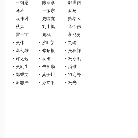
王缉思
陈奉孝
郭世佑
马玲
王振东
狄马
袁伟时
史啸虎
熊培云
秋风
刘小枫
孟令伟
雷一宁
周枫
蒋兆勇
吴伟
沙叶新
刘瑜
葛剑雄
储昭根
吴稼祥
许之远
袁刚
杨小凯
吴励生
朱学勤
潘维
郑秉文
莫于川
羽之野
谢志浩
孙立平
杨光