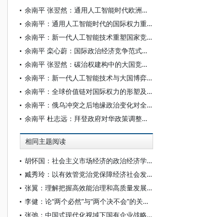
余南平 张翌然：通用人工智能时代欧洲经济的挑战与前景展望
余南平：通用人工智能时代的国际权力重塑
余南平：新一代人工智能技术重塑国家竞争力的机理机制
余南平 栾心蔚：国际政治经济竞争范式的转变：从全球价值链到战略价值链
余南平 张翌然：碳治权建构中的大国竞争与博弈
余南平：新一代人工智能技术与大国博弈新边疆
余南平：全球价值链对国际权力的形塑及影响
余南平：俄乌冲突之后地缘政治变化对全球价值链的冲击和影响
余南平 杜志远：拜登政府对华政策调整及引发的复合安全困境问题研究
相同主题阅读
胡怀国：社会主义市场经济的政治经济学解析
臧秀玲：以有效管党治党保障经济社会发展的历程与经验
张翼：理解把握高效能治理和高质量发展的有机结合
李健：论“两个必然”与“两个决不会”的关系——基于跨越资本主义制度“卡夫丁峡谷”设想的反思
张弛：中国式现代化视域下国有企业战略使命的历史演进、理论逻辑和时代要求