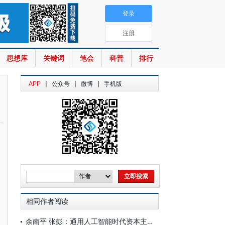
登录
注册
思想库
关键词
笔会
科普
排行
|
|
|
APP
公众号
微博
手机版
相同作者阅读
余南平 张彭：通用人工智能时代资本主义新变局与中国式现代化选择