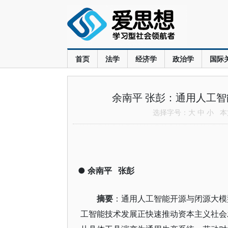
首页
法学
经济学
政治学
国际
余南平 张彭：通用人工
选择字号：
大
中
小
本文
●
余南平
张彭
摘要
：通用人工智能开源与闭源大模
工智能技术发展正快速推动资本主义社会