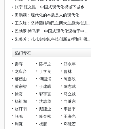
张宁 陈文胜：中国式现代化视域下城乡融合的制度创新与治理逻辑
田鹏颖：现代化的本质是人的现代化
王东峰：坚持团结和民主两大主题为推进中国式现代化广泛凝心聚力
巴勃罗·博马罗：中国式现代化深植于中国共产党的系统性规划与全方位治理实践
朱美芳：扎扎实实以科技创新支撑和引领中国式现代化
热门专栏
秦晖
陈行之
郑永年
龙应台
丁学良
曹林
鄢烈山
傅国涌
陈嘉映
黄宗智
于建嵘
陈志武
徐贲
郭宇宽
马立诚
杨祖陶
沈志华
向继东
赵汀阳
戴建业
李昌平
张鸣
杨奎松
王海光
周濂
杨鹏
邓晓芒