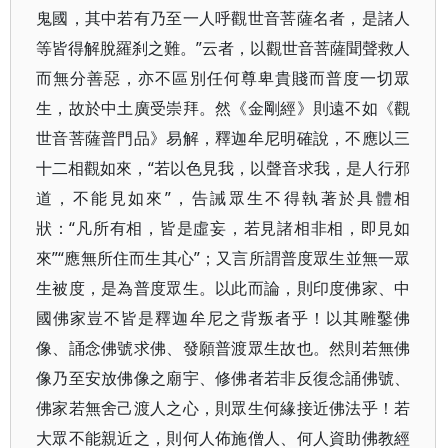
鬼國，其中若有乃至一人呼觀世音菩薩名者，是諸人
等皆得解脫羅刹之難。”云者，以觀世音菩薩聞聲救人
而無分善惡，亦不區別任何尊卑貴賤而普度一切眾
生，故於中土廣受崇拜。然《金剛經》則遠不如《觀
世音菩薩普門品》易解，釋迦牟尼明確說，不應以三
十二相觀如來，“若以色見我，以聲音求我，是人行邪
道，不能見如來”，告誡眾生不得執著於具體相
狀：“凡所有相，皆是虛妄，若見諸相非相，即見如
來”“應無所住而生其心”；又言所謂普度眾生並無一眾
生被度，是為普度眾生。以此而論，則印度佛家、中
國佛家豈不皆是釋迦牟尼之背叛者乎！以其雕鑿佛
像、誦念佛號求佛、發願普渡眾生故也。然則若無佛
像乃至安放佛像之廟宇、修佛者若非反復念誦佛號、
佛家若無舍己渡人之心，則眾生何緣接近佛法乎！若
大眾不能親近之，則何人佈施僧人、何人資助佛教經