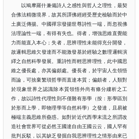
以鳩摩羅什兼備詩人之感性與哲人之理性，最契
合佛法精微境界，故其所譯佛經經受歷史檢驗而於中
土廣泛傳揚。中國禪宗發揚世尊詩性一端，而忽視佛
法理論性一端，有得有失也。得者，增強思維直覺能
力而能直入本心；失者，思辨理性未能得充分開發，
故邏輯思維欠發達而不能激發基於經驗之數理邏輯演
繹之自然科學發展。重詩性而輕思辨理性，此中國思
維之優長處，亦其偏頗處。優長者，於宇宙人生領悟
而論，可捨棄繁瑣哲學而直達本質；偏頗者，人類對
於現象世界之認識除本質領悟外尚有條分縷析之工
作，故以詩性代理性則不僅難有形學（按：形學區別
於形而上學，即物理學等自然科學）之發達，且易被
極端主義思維所蠱惑。如對於近代西學末流之所謂改
造社會世界可從必然王國達自由王國云云，國人罕有
批判反駁，以其缺乏發掘自我思辨理性之情形由來已