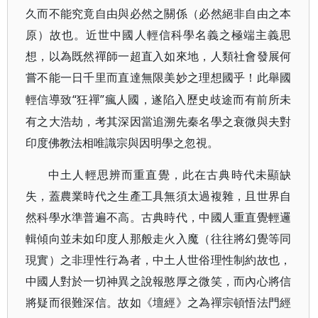
久而不能究竟自由與必然之關係（必然絕非自由之本
原）故也。近世中國人輕信科學名義之極端主義思
想，以為既然禪師一超直入如來地，人類社會發展何
嘗不能一日千里而直達無限美妙之理想國乎！此舉國
“狂禪”瘋人國，遂陷入歷史歧途而有前所未
輕信導致
有之大浩劫，考其深因當追溯先秦名學之衰微與夫對
印度佛教法相唯識宗與因明學之忽視。
中土人輕思辨而重直覺，此在古典時代未顯缺
失，蓋農業時代之生產工具無須太過複雜，且世界自
然科學水準普遍不高。古典時代，中國人重直覺輕邏
輯傾向並未如印度人那般走火入魔（往往將幻覺等同
現實）之非理性行為者，中土人世俗理性制約故也，
中國人對於一切神異之說報憨厚之微笑，而內心將信
將疑而很難深信。故如《壇經》之為禪宗頓悟法門經