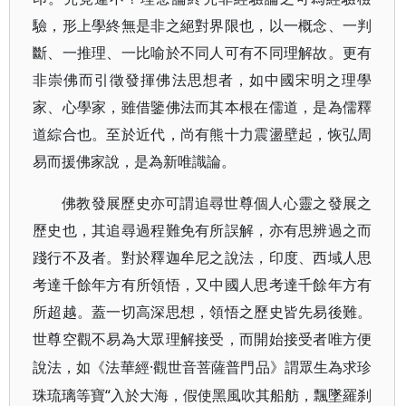
驗，形上學終無是非之絕對界限也，以一概念、一判
斷、一推理、一比喻於不同人可有不同理解故。更有
非崇佛而引徵發揮佛法思想者，如中國宋明之理學
家、心學家，雖借鑒佛法而其本根在儒道，是為儒釋
道綜合也。至於近代，尚有熊十力震盪壁起，恢弘周
易而援佛家說，是為新唯識論。
佛教發展歷史亦可謂追尋世尊個人心靈之發展之
歷史也，其追尋過程難免有所誤解，亦有思辨過之而
踐行不及者。對於釋迦牟尼之說法，印度、西域人思
考達千餘年方有所領悟，又中國人思考達千餘年方有
所超越。蓋一切高深思想，領悟之歷史皆先易後難。
世尊空觀不易為大眾理解接受，而開始接受者唯方便
·觀世音菩薩普門品》謂眾生為求珍
說法，如《法華經
珠琉璃等寶“入於大海，假使黑風吹其船舫，飄墜羅刹