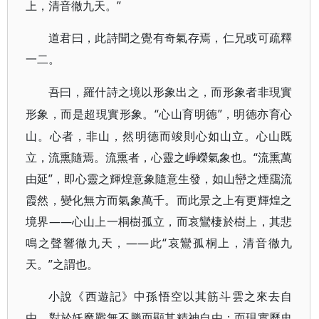
上，清音徹九天。”
道君曰，此詩聞之覺有奇氣存焉，仁兄或可疏釋
一二。
吾曰，羅什詩之境以形象出之，而形象者非現實
“心山育明德”，明德亦育心
形象，而是超現實形象。
山。心者，非山，然明德而竣則心如山立。心山既
立，流熏隨焉。流熏者，心靈之崢嶸氣象也。“流熏萬
由延”，即心靈之輝煌意象隨意生發，如山巒之煙靄流
霞然，變化無方而氣象萬千。而此景之上有更輝煌之
境界——心山上一桐樹孤立，而哀鸞棲於樹上，其悲
鳴之聲響徹九天，——此“哀鸞孤桐上，清音徹九
天。”之謂也。
小說《西遊記》中孫悟空以其筋斗雲之來去自
由、對於妖魔戰無不勝而顯其精神自由；而現實歷史