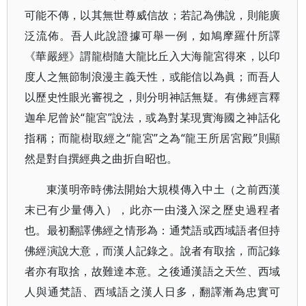
可能不傳，以其無世尊威信故；若記為佛說，則能廣
泛流佈。吾人此說證據可舉一例，如鳩摩羅什所譯
《華嚴經》謂龍樹隨大龍比丘入大海龍宮得來，以印
度人之無節制浪漫主義天性，或能信以為眞；而吾人
以歷史性眼光審視之，則分明神話無疑。有佛經言釋
迦牟尼曾於“龍宮”說法，或為對某現實海國之神話化
指稱；而龍樹取經之“龍宮”之為“龍王所居宮殿”則顯
然是對自撰經典之曲折自昭也。
東漢明帝時佛法開始大規模傳入中土（之前西漢
末已有少量傳入），此亦一由淺入深之歷史過程者
也。最初翻譯佛經之情形為：通梵語或西域語者但持
佛經演說大意，而漢人記錄之。說者有取捨，而記錄
者亦有取捨，故難達本意。之後通漢語之天竺、西域
人與通梵語、西域語之漢人日多，翻譯漸為忠實可