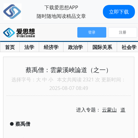
下载爱思想APP
立即下载
随时随地阅读精品文章
登录
注册
首页
法学
经济学
政治学
国际关系
社会学
蔡禹僧：雲蒙溪峽論道（之一）
选择字号：
大
中
小
本文共阅读 2321 次 更新时间：
2025-08-07 08:49
进入专题：
云蒙山
道
●
蔡禹僧