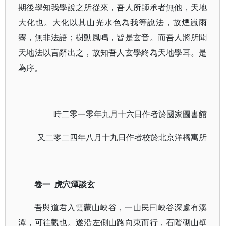
期後學知我學說之所從來，吾人所師承者無他，天地
大化也。大化以其山光水色為我等說法，故煙嵐雨
霽，無非法語；樹動風鳴，皆是玄音。而吾人將所聞
天地法以言辭出之，故知吾人玄學終為天地學耳。是
為序。
時二零一零年九月十六日作者於國家圖書館
又二零二四年八月十九日作者校於北京洋橋寓所
虎穴潭談玄
卷一
吾與道君入雲蒙山峽谷，一山民曰峽谷深處有溪
潭，可往觀也。遂沿左側山路向東而行，石階砌山壁