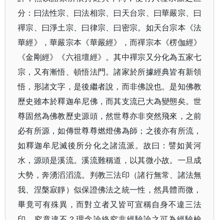
分：曰法性宗、曰法相宗、曰天台宗、曰華嚴宗、曰
禪宗、曰淨土宗、曰律宗、曰密宗。如天台宗本《法
華經》，華嚴宗本《華嚴經》，而禪宗本《楞伽經》
《金剛經》《六祖壇經》。其中禪宗又分化為五家七
宗，又有漸悟、頓悟法門。諸家於所據經典皆有新領
悟，形諸文字，是後繼者說，而非佛說也。是知佛教
歷史雖本於釋迦牟尼佛，而其支流已大為變態矣。世
尊固然為佛教歷史源頭，然世尊亦非突然飛來，之前
必有所源，如傳世尊尊燃燈佛為師；之後亦有所流，
如釋迦牟尼滅後所分化之諸流派。故曰：譬如黃河
水，源頭是溪流。溪流難稱道，以其微小故。一旦成
大勢，奔湧滔滔流。判教三法印（諸行無常、諸法無
我、涅槃寂靜）似保證佛法之統一性，然具體而微，
畢竟可有殊異，而對立者又皆可宣稱自身不違三法
印。究竟違不？理念論終究非經驗論之可為經驗檢