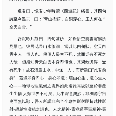
道君曰，憶吾少年時讀《西遊記》續書，其四句
“青山抱頸，白澗穿心。玉人何在？
詩至今難忘，曰：
空天白雲。”
吾沉吟片刻曰，四句甚妙，如孫悟空騰雲駕霧所
見景也。彼居花果山水簾洞，當以此四句狀。空天白
雲中人，僊人也。傳僊人長生不死，然而豈有不死之
人哉！但須知青天白雲本身即僊也，其聚散沉浮，豈
“此吾前
有死乎！故石濤畫山水，中無一人，而所題曰
身”，蓋境即身即心，身心即境；境由心生，境心生人
心——地球地理氣候之境界如此複雜高級以至於非產
生生物-人類世界不可矣。此中深意奧妙，非溯源宇宙
史而無以顯，吾人所謂非完全全息性影射即超越性影
射-超越性凝結之謂也。人之精神-靈魂迺宇宙精神-靈