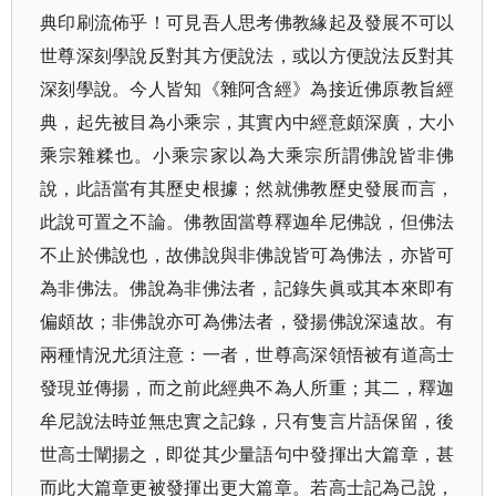
典印刷流佈乎！可見吾人思考佛教緣起及發展不可以
世尊深刻學說反對其方便說法，或以方便說法反對其
深刻學說。今人皆知《雜阿含經》為接近佛原教旨經
典，起先被目為小乘宗，其實內中經意頗深廣，大小
乘宗雜糅也。小乘宗家以為大乘宗所謂佛說皆非佛
說，此語當有其歷史根據；然就佛教歷史發展而言，
此說可置之不論。佛教固當尊釋迦牟尼佛說，但佛法
不止於佛說也，故佛說與非佛說皆可為佛法，亦皆可
為非佛法。佛說為非佛法者，記錄失眞或其本來即有
偏頗故；非佛說亦可為佛法者，發揚佛說深遠故。有
兩種情況尤須注意：一者，世尊高深領悟被有道高士
發現並傳揚，而之前此經典不為人所重；其二，釋迦
牟尼說法時並無忠實之記錄，只有隻言片語保留，後
世高士闡揚之，即從其少量語句中發揮出大篇章，甚
而此大篇章更被發揮出更大篇章。若高士記為己說，