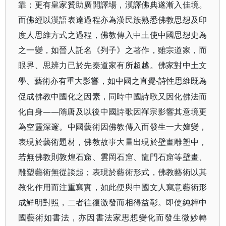
靠；更有皇家贊助廣開譯場，漢譯佛典遂漸入佳境。
而佛經以漢語表達過程亦為漢民族熟悉佛教思想及印
度人思維方式之過程，佛教傳入中土使中國思想史為
之一變，如晉人託名《列子》之著作，雖宗道家，而
眼界、思辨力已於先秦道家有所超越。佛家對中土文
-詩性思維既為
學、藝術亦有重大影響，如中國之直覺
促成佛教中國化之因素，同時中國詩歌又因化佛法而
化自身——隋唐及以後中國詩歌因禪宗影響其意境更
為空靈深邃。中國藝術因佛教傳入而發生一大嬗變，
表現於藝術題材，佛教故事大量出現於壁畫雕塑中，
若無佛教則敦煌石窟、雲岡石窟、龍門石窟等壁畫、
雕塑藝術無從談起；表現於藝術形式，佛教藝術以其
教化作用而注重寫實，如此便與中國文人寫意藝術形
成鮮明對照，二者往復激發而相得益彰。即使純粹中
國藝術如書法，亦因書法家思想變化而發生微妙轉