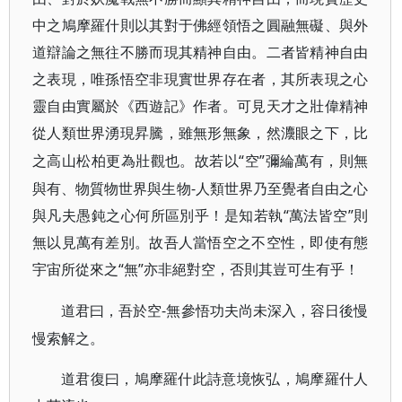
中之鳩摩羅什則以其對于佛經領悟之圓融無礙、與外
道辯論之無往不勝而現其精神自由。二者皆精神自由
之表現，唯孫悟空非現實世界存在者，其所表現之心
靈自由實屬於《西遊記》作者。可見天才之壯偉精神
從人類世界湧現昇騰，雖無形無象，然灋眼之下，比
“空”彌綸萬有，則無
之高山松柏更為壯觀也。故若以
與有、物質物世界與生物-人類世界乃至覺者自由之心
與凡夫愚鈍之心何所區別乎！是知若執“萬法皆空”則
無以見萬有差別。故吾人當悟空之不空性，即使有態
宇宙所從來之“無”亦非絕對空，否則其豈可生有乎！
-無參悟功夫尚未深入，容日後慢
道君曰，吾於空
慢索解之。
道君復曰，鳩摩羅什此詩意境恢弘，鳩摩羅什人