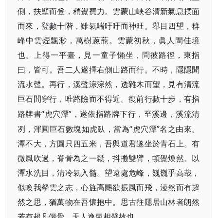
側，扶壁而登，稍覺費力。雲蒙山峽谷清新氣息撲面
而來，登數十階，雖氣喘吁吁而神旺。舉目四望，群
峰中雲煙飄渺，萬樹蔥蘢。雲蒙初秋，眞人間佳境
也。上得一平臺，見一童子懶坐，問彼路徑，東指
曰，皆可。吾二人遂擇右側山路而行。不時，隱隱聞
流水聲。再行，溪聲淙淙然，透雜木而望，見有清流
巨石間穿行，唯路險而不得近。復前行數十步，有指
“虎穴潭”，遂依指路牌下行，至溪邊，溪流清
路牌書
冽，渾圓巨石數塊如虎臥，當為“虎穴潭”名之由來。
潭不大，方圓只四五米，吾與道君遂坐於青石上。有
微風吹過，脊骨為之一鬆，抖擻雙臂，頓覺煥然。以
潭水洗目，清冷氣入髓。望遠處危峰，巍巍乎高哉，
似喚我拏雲之志，心旌高颺欲振風而飛，淩然而有超
然之思，猶萬物在吾懷抱中。思古往隱居山林者朗然
若有超凡僊骨，天人逸氣相發故也。