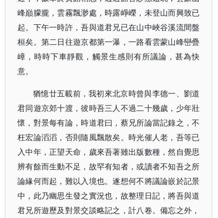
峰巔朦朧，雲霧飄渺處，時露崢嶸，未登山而興致已
起。下午一時許，吾與道君兄已在山中峽谷溪流間盤
桓矣。第二日往遊京都第一瀑，一路看雲蒙山峰巒疊
嶂，時時下車靜觀，觸景生感則有所議論，甚為快
意。
猶憶廿五載前，我初來北京時曾與李德一、劉道
君同遊京郊十渡，彼時吾三人不過二十幾歲，少年壯
懷，對景每有論，時道君曰，蔡兄所論當記錄之，不
枉宏論滔滔，否則隨風飄散矣。時光催人老，吾等已
入中年，正望天命，歲來吾著雖出版數種，然自覺思
辨有餘而生動不足，故罕有知者，或讀者不知吾之所
論緣何而起，難以入境也。遂想何不將議論嵌於記景
中，此乃幽思生發之實況也，故整理日記，將吾與道
君兄所遊歷及對景交談略記之，計八卷。備忘之外，