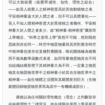
可以大致統覺（統覺即感性、知性、理性之綜合）
——如吾人統覺人之精神密度高於其他動植物之者、
宇宙精神量遠大於人體之者，但不可以具體量化——
吾人不知人體精神密度大於黑猩猩之者幾何、宇宙精
神量大於人體之者多少。故“精神量-精神密度”屬形而
上學概念。“科學之形而上學”當然不可能，然則既然
思維與存在同一，時空中物質物量與其所對應非時空
中精神量也便存在某種對應關係，唯此關係極為複雜
而不能為數學函數式表達，如同等量物質物其在不同
自組織結構形態下其精神量大為不同，一定量之物質
物其在物質物世界中之精神量小於其在生物世界中之
精神量——如生物體之活體與其屍體差別巨大（生物
屍體回歸物質物世界而為其中一有機構成部分）。
康德以為任何關於理性概念（理念）之判斷皆存
在純粹理性之二律背反，故在彼眼中形而上學若孤苦