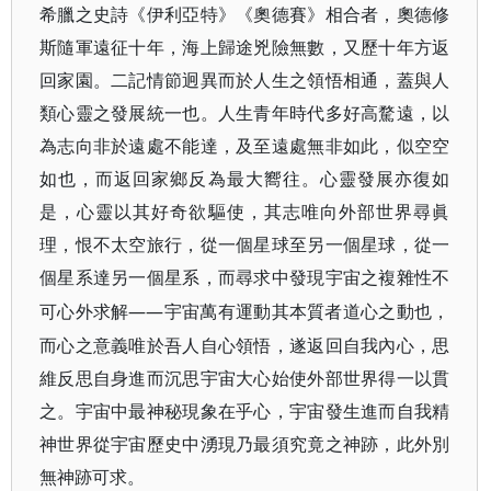
希臘之史詩《伊利亞特》《奧德賽》相合者，奧德修
斯隨軍遠征十年，海上歸途兇險無數，又歷十年方返
回家園。二記情節迥異而於人生之領悟相通，蓋與人
類心靈之發展統一也。人生青年時代多好高騖遠，以
為志向非於遠處不能達，及至遠處無非如此，似空空
如也，而返回家鄉反為最大嚮往。心靈發展亦復如
是，心靈以其好奇欲驅使，其志唯向外部世界尋眞
理，恨不太空旅行，從一個星球至另一個星球，從一
個星系達另一個星系，而尋求中發現宇宙之複雜性不
——宇宙萬有運動其本質者道心之動也，
可心外求解
而心之意義唯於吾人自心領悟，遂返回自我內心，思
維反思自身進而沉思宇宙大心始使外部世界得一以貫
之。宇宙中最神秘現象在乎心，宇宙發生進而自我精
神世界從宇宙歷史中湧現乃最須究竟之神跡，此外別
無神跡可求。