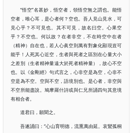
“悟空”名甚妙，悟空者，領悟空無之謂也。能悟
空者，唯心耳，是心者何？空也。吾人見山見水，可
見心乎？不可見也。其不可見，故名曰空。心果空
乎？不空也。何以故？在者非空，不在時空中在者
（精神）自在也，若人心眞空則萬有對象化顯現豈可
能乎！人死其心近空，生者與死者之區別在心量大小
之差別（生者精神量遠大於死者精神量），故心不空
也。以《金剛經》句式言之，心非空是為空，心非不
空是為不空。空與不空，語境別也。是心者，非空與
不空所能盡說。鳩摩羅什詩或與仁兄所誦四句其意境
有相合者。
道君曰，願聞之。
“心山育明德，流熏萬由延。哀鸞孤桐
吾遂誦曰：