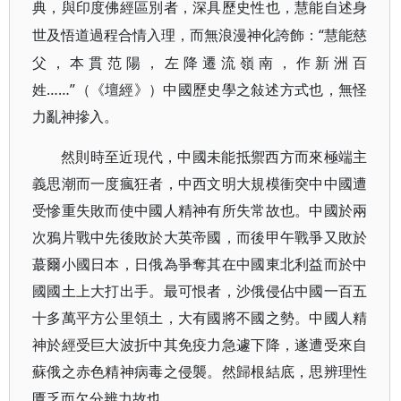
典，與印度佛經區別者，深具歷史性也，慧能自述身
“慧能慈
世及悟道過程合情入理，而無浪漫神化誇飾：
父，本貫范陽，左降遷流嶺南，作新洲百
姓……”（《壇經》）中國歷史學之敍述方式也，無怪
力亂神摻入。
然則時至近現代，中國未能抵禦西方而來極端主
義思潮而一度瘋狂者，中西文明大規模衝突中中國遭
受慘重失敗而使中國人精神有所失常故也。中國於兩
次鴉片戰中先後敗於大英帝國，而後甲午戰爭又敗於
蕞爾小國日本，日俄為爭奪其在中國東北利益而於中
國國土上大打出手。最可恨者，沙俄侵佔中國一百五
十多萬平方公里領土，大有國將不國之勢。中國人精
神於經受巨大波折中其免疫力急遽下降，遂遭受來自
蘇俄之赤色精神病毒之侵襲。然歸根結底，思辨理性
匱乏而欠分辨力故也。