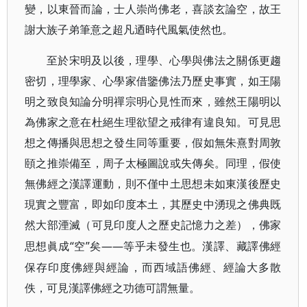
變，以東晉而論，士人崇尚佛老，喜談玄論空，故王
謝大族子弟筆意之超凡迺時代風氣使然也。
至於宋明及以後，理學、心學與佛法之關係更趨
密切，理學家、心學家借鑒佛法乃歷史事實，如王陽
明之致良知論分明禪宗明心見性而來，雖然王陽明以
為佛家之意在杜絕生理欲望之戒律有違良知。可見思
想之傳播與思想之發生同等重要，假如無朱熹對周敦
頤之推崇備至，周子太極圖說或失傳矣。同理，假使
無佛經之漢譯運動，則不僅中土思想未如東漢後歷史
現實之豐富，即如印度本土，其歷史中湧現之佛典既
然大部湮滅（可見印度人之歷史記憶力之差），佛家
“空”矣——等乎未發生也。漢譯、藏譯佛經
思想眞成
保存印度佛經與經論，而西域語佛經、經論大多散
佚，可見漢譯佛經之功德可謂無量。