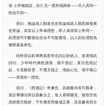
-上帝無錯誤，此仁兄一貫所強調者——天人具同一
道
性但不同一。
吾曰，無論就人類進化史而論或就人類思維發展
史而論，其皆以上帝為理想，即人渴望與上帝同一。
此理想可不斷接近但永不可能實現，以人距此理想為
無限遙遠者也。
此時吾以鉛筆將道君所念詩記於紙上。道君指此
詩曰，少年時代偶然讀過，後不曾記，某日忽然記
起，今見眼前景，不覺又憶之，境由心生、境中寓心
——吾憶亦一證也。
吾曰，《西遊記》奇書也，其續書亦有可觀者，
其詮釋佛法而以形象出之，使人喜聞樂見。孫悟空佑
其師西天取經，千辛萬苦而修成正果，其旨趣有與古