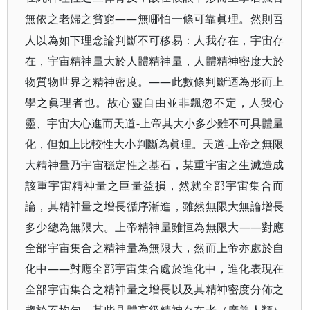
——無哪怕一條可靠眞理。然則吾
無依之老婦之貧窮
人以為如下理念論判斷不可移易：人我存在，宇宙存
在，宇宙精神量大於人體精神量，人體精神密度大於
物質物世界之精神密度。——此數條判斷迺為形而上
學之眞理者也。故心靈自由並非飄忽不定，人我心
靈、宇宙大心進而天道-上帝其大小多少雖不可具體量
化，但如上比較性大小判斷為眞理。天道-上帝之無限
大精神量乃宇宙穩定性之基石，某重宇宙之生滅造成
該重宇宙精神量之巨量益損，然就全部宇宙集合而
論，其精神量之增長循序漸進，雖然無限大無論增長
多少總為無限大。上帝精神量雖恒為無限大——對應
全部宇宙集合之精神量為無限大，然而上帝亦處於自
化中——對應全部宇宙集合處於進化中，進化表現在
全部宇宙集合之精神量之增長以及其精神密度分佈之