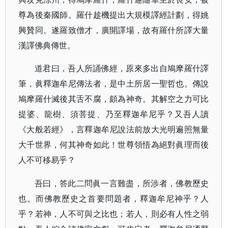
尊為後秦國師。羅什趁機提出大規模譯經計劃，得姚
興贊同。遂羅致僧才，廣開譯場，故有羅什所譯大量
漢譯佛典傳世。
道君曰，吾人所誦佛經，原來多出自鳩摩羅什譯
筆，眞釋迦牟尼傳法者，是中土所居一聖哲也。傳說
鳩摩羅什滅後其舌不腐，頗為神奇。其解空之力可比
提婆、龍樹、須菩提、乃至釋迦牟尼乎？又吾人讀
《大般若經》，言釋迦牟尼說法前放大光明遍照無量
大千世界，何其神奇如此！世尊領悟為絕對眞理而後
人不可移易乎？
吾曰，答此二問眞一言難盡，所涉者，佛教歷史
也。而佛教歷史之首要問題者，釋迦牟尼神乎？人
乎？若神，人不可與之比也；若人，則必有人性之弱