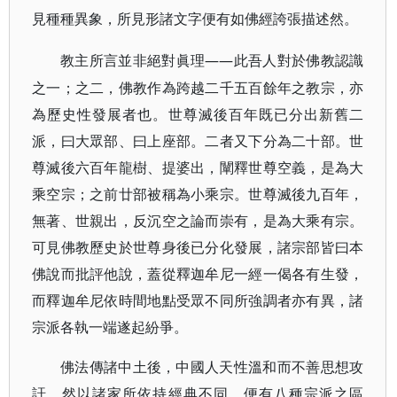
見種種異象，所見形諸文字便有如佛經誇張描述然。
——此吾人對於佛教認識
教主所言並非絕對眞理
之一；之二，佛教作為跨越二千五百餘年之教宗，亦
為歷史性發展者也。世尊滅後百年既已分出新舊二
派，曰大眾部、曰上座部。二者又下分為二十部。世
尊滅後六百年龍樹、提婆出，闡釋世尊空義，是為大
乘空宗；之前廿部被稱為小乘宗。世尊滅後九百年，
無著、世親出，反沉空之論而崇有，是為大乘有宗。
可見佛教歷史於世尊身後已分化發展，諸宗部皆曰本
佛說而批評他說，蓋從釋迦牟尼一經一偈各有生發，
而釋迦牟尼依時間地點受眾不同所強調者亦有異，諸
宗派各執一端遂起紛爭。
佛法傳諸中土後，中國人天性溫和而不善思想攻
訐，然以諸家所依持經典不同，便有八種宗派之區