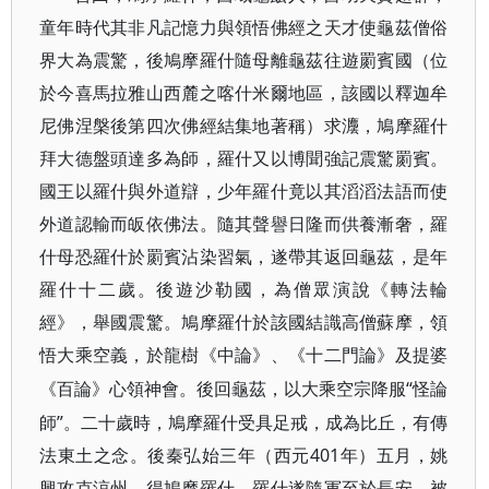
童年時代其非凡記憶力與領悟佛經之天才使龜茲僧俗
界大為震驚，後鳩摩羅什隨母離龜茲往遊罽賓國（位
於今喜馬拉雅山西麓之喀什米爾地區，該國以釋迦牟
尼佛涅槃後第四次佛經結集地著稱）求灋，鳩摩羅什
拜大德盤頭達多為師，羅什又以博聞強記震驚罽賓。
國王以羅什與外道辯，少年羅什竟以其滔滔法語而使
外道認輸而皈依佛法。隨其聲譽日隆而供養漸奢，羅
什母恐羅什於罽賓沾染習氣，遂帶其返回龜茲，是年
羅什十二歲。後遊沙勒國，為僧眾演說《轉法輪
經》，舉國震驚。鳩摩羅什於該國結識高僧蘇摩，領
悟大乘空義，於龍樹《中論》、《十二門論》及提婆
“怪論
《百論》心領神會。後回龜茲，以大乘空宗降服
師”。二十歲時，鳩摩羅什受具足戒，成為比丘，有傳
法東土之念。後秦弘始三年（西元401年）五月，姚
興攻克涼州，得鳩摩羅什，羅什遂隨軍至於長安，被