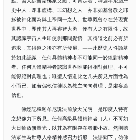
點。吾人綜合諸佛家文獻，可肯定者，釋迦牟尼迺歷
史中人，即非虛構、非幻想之人，亦非如基督教之耶
穌被神化而為與上帝同一之人。世尊既曾存在於現實
世界中，即使其人再睿智大勇，便有人之有限性，故
其認識宇宙人生即使刹那間覺悟，其得道之前必有所
——此歷史人性論基
追求，其得道之後亦有所發展。
於如此認識：任何具體精神者不可能同一於絕對精神
者。任何具體精神者認識世界唯能得相對眞理、不可
能得絕對眞理也；唯聖人悟道比之凡夫所見片面性為
小而已。如若偏執信徒以為教主句句眞理，是虛妄迷
信也。
佛經記釋迦牟尼說法前放大光明，是印度人特有
之想像力下所見。任何高級具體精神者（人）不可如
大日輪放無量光，以其為有限存在者渺小故。然則聽
法眾生為世尊人格精神感召力折服，法語聞下，仿佛