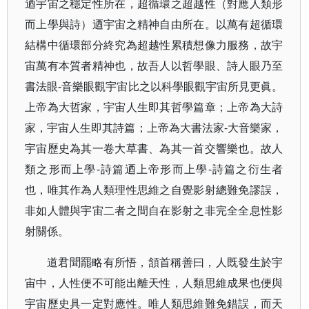
迺宇宙之穩定性所在，超循環之超越性（對應人類形
而上學與詩）迺宇宙之精神自由所在。以萬有超循環
結構中循環部分終究為超越性累積想像力服務，故宇
宙萬有本質者精神也，故吾人以哲學眼、詩人眼乃至
書法眼-音樂眼觀宇宙比之以科學眼觀宇宙所見更眞。
上帝為大哲家，宇宙人生即其哲學篇章；上帝為大詩
家，宇宙人生即其詩篇；上帝為大書法家-大音樂家，
宇宙歷史為其一卷大草書、為其一首交響樂也。故人
類之形而上學-詩篇迺上帝形而上學-詩篇之衍生者
也，唯其作為人類理性思維之自覺影射總難免謬誤，
非如人體與宇宙二者之間自在影射之非完全全息性影
射關係。
道君聞罷略有所悟，頷首稱善曰，人既發生於宇
宙中，人性便不可能出離天性，人類思維成果也便與
宇宙歷史具一定對應性。唯人類思維難免錯誤，而天