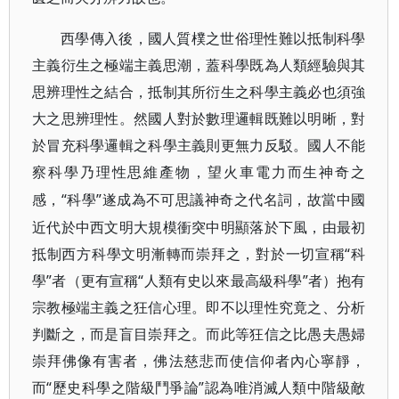
西學傳入後，國人質樸之世俗理性難以抵制科學
主義衍生之極端主義思潮，蓋科學既為人類經驗與其
思辨理性之結合，抵制其所衍生之科學主義必也須強
大之思辨理性。然國人對於數理邏輯既難以明晰，對
於冒充科學邏輯之科學主義則更無力反駁。國人不能
察科學乃理性思維產物，望火車電力而生神奇之
“科學”遂成為不可思議神奇之代名詞，故當中國
感，
近代於中西文明大規模衝突中明顯落於下風，由最初
抵制西方科學文明漸轉而崇拜之，對於一切宣稱“科
學”者（更有宣稱“人類有史以來最高級科學”者）抱有
宗教極端主義之狂信心理。即不以理性究竟之、分析
判斷之，而是盲目崇拜之。而此等狂信之比愚夫愚婦
崇拜佛像有害者，佛法慈悲而使信仰者內心寧靜，
而“歷史科學之階級鬥爭論”認為唯消滅人類中階級敵