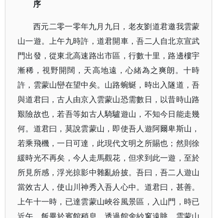
序
西元二零一零年九月九日，老友劉道君邀我雲蒙
山一遊。上午九時許，道君開車，吾二人自北京宣武
門出發，從東北高速路出市區，行數十里，路邊樓宇
漸稀，視野開闊，天高地遠，心緒為之爽朗。十時
許，雲蒙山巒在望中矣。山路蜿蜒，時出入隧道，吾
與道君曰，古人由京入雲蒙山恐需數日，以昔時山路
艱險故也，若吾等如古人騎驢遊山，不知今日能走幾
何。道君曰，莫說雲蒙山，即使吾人遊阿爾卑斯山，
若乘飛機，一日可達，此現代文明之所賜也；然則徐
緩時光不再矣，今人走馬觀花，但求到此一遊，至於
所見所感，浮光掠影中雜亂紛披。吾曰，吾二人遊山
當效古人，使山川神秀入吾人心中。道君曰，甚善。
上午十一時，已達雲蒙山峽谷風景區，入山門，時已
近午，飯畢於賓館稍息，透過館舍紗窻遠眺，雲蒙山