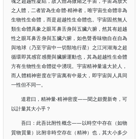
魂之超越性凝結，故人體為微縮之宇宙，宇宙為放大
之人體，二者皆為生命體-精神者，唯宇宙生命體非為
生物性生命體，而是超越性生命體也。宇宙固然無人
類生命體具象之眼耳鼻舌身與五臟六腑，然其有超越
性之眼耳鼻舌身與五臟六腑，如色聲香味物自在自為
與地球（乃至宇宙中一切類地行星）之江河湖海之超
循環即其感官感覺與臟腑運動也，其為超越性生命體
方有生物性生命體從中湧現。宇宙精神量遠大於人，
而人體精神密度在宇宙萬有中最大，即宇宙與人具同
一性但不同一。
-精神密度——聞之頗覺新奇，可
道君曰，精神量
以計量其大小乎？
——以時空中存在（如物
吾曰：此吾比附性概念
質物質量）比附非時空存在（精神）也，其大小多少