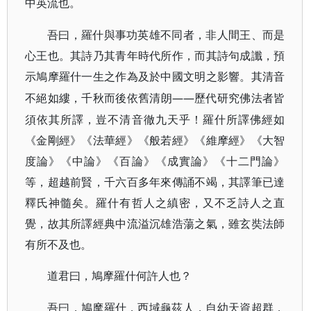
中英流也。
吾曰，羅什與事功英雄不同者，非人間王、而是
心王也。其詩乃其青年時代所作，而其詩句成讖，預
示鳩摩羅什一生之作為及於中國文明之影響。其清音
——歷代研究佛法者皆
不絕如縷，千秋而後依舊清朗
須依其所譯，豈不清音徹九天乎！羅什所譯佛經如
《金剛經》《法華經》《般若經》《維摩經》《大智
度論》《中論》《百論》《成實論》《十二門論》
等，超越前賢，千六百多年來傳誦不竭，其譯筆已達
釋氏神髓矣。羅什有哲人之縝密，又不乏詩人之直
覺，故其所譯經典中流溢沉雄浩蕩之氣，雖玄奘法師
有所不及也。
道君曰，鳩摩羅什何許人也？
吾曰，鳩摩羅什，西域龜茲人，自幼天資超群，