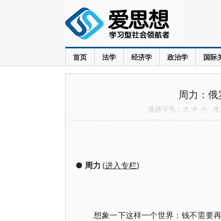
首页
法学
经济学
政治学
国际
周力：俄
选择字号：
大
中
小
本文
●
周力
(
进入专栏
)
想象一下这样一个世界：钱不需要