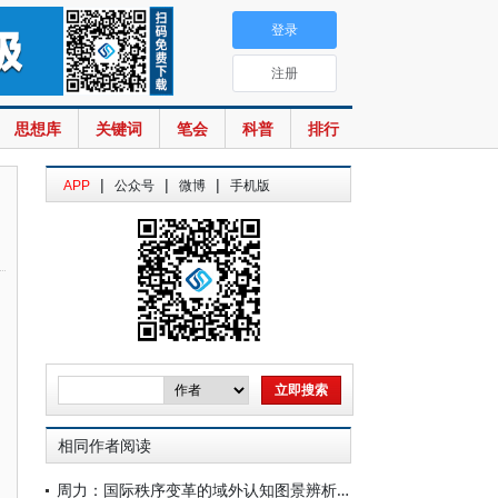
登录
注册
思想库
关键词
笔会
科普
排行
|
|
|
APP
公众号
微博
手机版
相同作者阅读
周力：国际秩序变革的域外认知图景辨析—— 国外政要学界关于当代秩序变革的观点述评