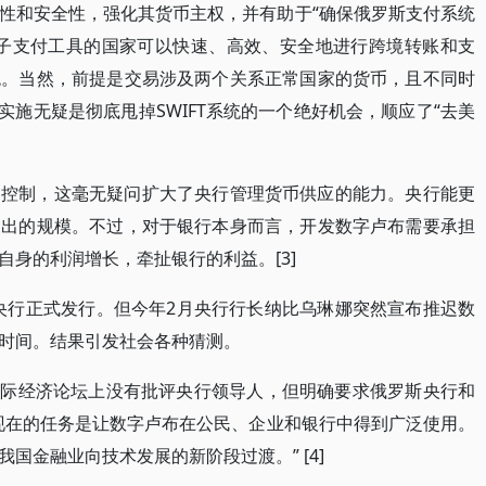
性和安全性，强化其货币主权，并有助于“确保俄罗斯支付系统
电子支付工具的国家可以快速、高效、安全地进行跨境转账和支
统。当然，前提是交易涉及两个关系正常国家的货币，且不同时
的实施无疑是彻底甩掉SWIFT系统的一个绝好机会，顺应了“去美
构控制，这毫无疑问扩大了央行管理货币供应的能力。央行能更
支出的规模。不过，对于银行本身而言，开发数字卢布需要承担
身的利润增长，牵扯银行的利益。[3]
俄央行正式发行。但今年2月央行行长纳比乌琳娜突然宣布推迟数
时间。结果引发社会各种猜测。
堡国际经济论坛上没有批评央行领导人，但明确要求俄罗斯央行和
现在的任务是让数字卢布在公民、企业和银行中得到广泛使用。
国金融业向技术发展的新阶段过渡。” [4]