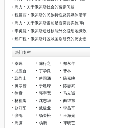
周力：关于俄罗斯社会的富豪问题
程曼丽：俄罗斯的民族特性及其媒体沿革
周力：关于俄罗斯当前是否需要实施“动员经济”的讨论
李勇慧：俄罗斯通过核能外交撬动地缘政治
邢广程：俄罗斯对区域国别研究的历史惯性和现实路径
热门专栏
秦晖
陈行之
郑永年
龙应台
丁学良
曹林
鄢烈山
傅国涌
陈嘉映
黄宗智
于建嵘
陈志武
徐贲
郭宇宽
马立诚
杨祖陶
沈志华
向继东
赵汀阳
戴建业
李昌平
张鸣
杨奎松
王海光
周濂
杨鹏
邓晓芒