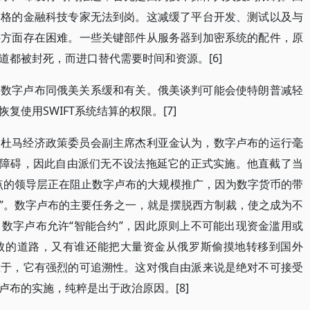
合格的金融科技专家无法到岗。这减缓了平台开发、测试以及与
件方面存在困难。一些关键部件从服务器到加密系统的配件，原
道都被封死，而进口替代需要时间和资源。[6]
出数字卢布同俄美关系缓和有关。俄美谈判可能会使特朗普减轻
使用SWIFT系统结算的权限。[7]
家杜马经济政策委员会副主席杰利亚金认为，数字卢布的运行毫
大障碍，因此自由派们无不设法拖延它的正式实施。他直截了当
点的领导层正在阻止数字卢布的大规模推广，因为数字货币的带
”。数字卢布的主要任务之一，就是摆脱西方制裁，使之成为不
数字卢布允许“智能合约”，因此原则上不可能出现资金滥用或
败的道路，又有谁还能把大量资金从俄罗斯偷摸地转移到国外
在于，它有强烈的可追溯性。这对俄自由派来说是绝对不可接受
布的实施，纯粹是出于政治原因。[8]