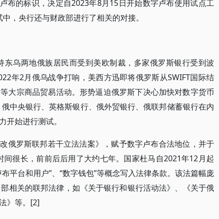
字卢布的标识，决定自2023年8月15日开始数字卢布使用试点工
。测试中，央行还与财政部进行了相关的对接。
支持东乌两地俄族居民而受到美欧制裁，多家俄罗斯银行受到波
22年2月俄乌战争打响，美西方迅即将俄罗斯从SWIFT国际结
食等大宗商品贸易活动。形势逼迫俄罗斯下决心加快对数字货币
行、俄中央银行、英格斯银行、俄外贸银行、俄联邦储蓄银行在内
力开始进行测试。
于修改俄罗斯联邦若干立法法案》，赋予数字卢布合法地位，并于
的时间很长，前前后后用了大约七年。国家杜马自2021年12月起
布平台和用户”、“数字钱包”等概念写入法律条款。该法篇幅庞
多部相关的联邦法律，如《关于银行和银行活动法》、《关于俄
》等。[2]