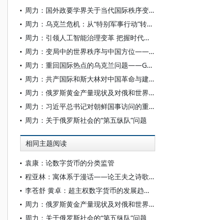
周力：国外政要学界关于当代国际秩序变革的观点述评
周力：乌克兰危机：从“特别军事行动”转向全面战争——俄罗斯政界学界对当前局势的研判
周力：引领人工智能治理变革 把握时代发展主动——人工智能全球治理的中国担当与世界意义
周力：变局中的世界秩序与中国方位——2026年6月国际形势的观察与思考
周力：重回国际热点的乌克兰问题——G7峰会同俄罗斯新一轮的较量
周力：共产国际和斯大林对中国革命与建设的影响和帮助
周力：俄罗斯黄金产量现状及对俄和世界经济的影响
周力：习近平总书记对朝鲜国事访问的重大意义
周力：关于俄罗斯社会的“第五纵队”问题
相同主题阅读
袁康：论数字货币的分类监管
程亚林：寓体系于漫话——论王夫之诗歌理论体系
李苍舒 黄卓：超主权数字货币的发展趋势及潜在风险
周力：俄罗斯黄金产量现状及对俄和世界经济的影响
周力：关于俄罗斯社会的“第五纵队”问题