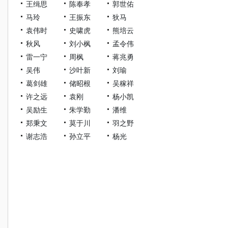
王缉思
陈奉孝
郭世佑
马玲
王振东
狄马
袁伟时
史啸虎
熊培云
秋风
刘小枫
孟令伟
雷一宁
周枫
蒋兆勇
吴伟
沙叶新
刘瑜
葛剑雄
储昭根
吴稼祥
许之远
袁刚
杨小凯
吴励生
朱学勤
潘维
郑秉文
莫于川
羽之野
谢志浩
孙立平
杨光