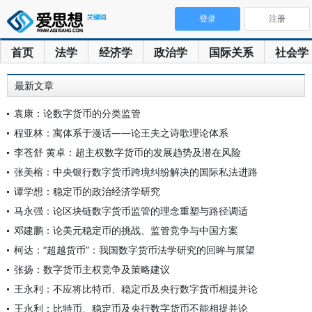
登录
注册
首页
法学
经济学
政治学
国际关系
社会学
最新文章
袁康：论数字货币的分类监管
程亚林：寓体系于漫话——论王夫之诗歌理论体系
李苍舒 黄卓：超主权数字货币的发展趋势及潜在风险
张美榕：中央银行数字货币跨境纠纷解决的国际私法进路
谭学想：稳定币的政治经济学研究
马永强：论区块链数字货币监管的理念重塑与路径调适
邓建鹏：论美元稳定币的挑战、监管竞争与中国方案
柯达：“超越货币”：我国数字货币法学研究的回眸与展望
张扬：数字货币主权竞争及策略建议
王永利：不应将比特币、稳定币及央行数字货币相提并论
王永利：比特币、稳定币及央行数字货币不能相提并论