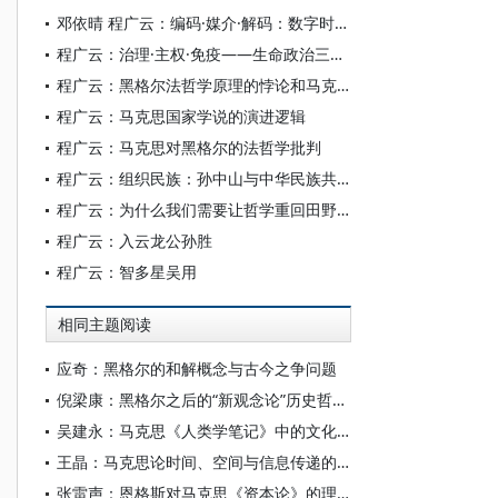
邓依晴 程广云：编码·媒介·解码：数字时代主流价值观认同的视觉机制研究
程广云：治理·主权·免疫——生命政治三种理论范式及其演进逻辑
程广云：黑格尔法哲学原理的悖论和马克思法哲学批判的构架
程广云：马克思国家学说的演进逻辑
程广云：马克思对黑格尔的法哲学批判
程广云：组织民族：孙中山与中华民族共同体
程广云：为什么我们需要让哲学重回田野？
程广云：入云龙公孙胜
程广云：智多星吴用
相同主题阅读
应奇：黑格尔的和解概念与古今之争问题
倪梁康：黑格尔之后的“新观念论”历史哲学：新黑格尔主义
吴建永：马克思《人类学笔记》中的文化生活叙事及其启示
王晶：马克思论时间、空间与信息传递的辩证关系——对《经济学手稿（1857—1858）》（资本的流通过程篇）的传播学考证
张雷声：恩格斯对马克思《资本论》的理论贡献