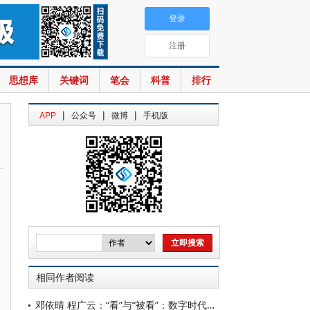
登录
注册
思想库
关键词
笔会
科普
排行
|
|
|
APP
公众号
微博
手机版
相同作者阅读
邓依晴 程广云：“看”与“被看”：数字时代主流价值观认同的视觉关系互构及其实践