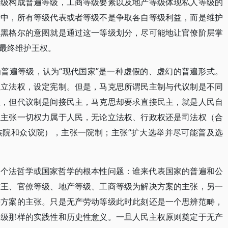
等级构成普遍等级，工商等级要素以及地产等级体现私人等级的
行中，所有等级代表或者等级不是争取各自等级利益，而是维护
。黑格尔的意图就是通过这一等级划分，尽可能地让官僚阶层掌
最终维护王权。
普遍等级，认为“现代国家”是一种虚假的、虚幻的普遍形式。
握立法权，设定宪制。但是，马克思所谓民主制与代议制是不同
性，但代议制是间接民主，马克思却要求直接民主，就是人民自
思主张一切权力属于人民，无论立法权、行政权还是司法权（合
族院和众议院），主张一院制；主张“扩大选举并尽可能普及选
一个法哲学或国家哲学的根本性问题：谁来代表国家的普遍和公
君王、官僚等级、地产等级、工商等级为解决方案的主张，另一
决方案的主张。只是无产劳动等级此时此刻还是一个思辨范畴，
阶级那样的实践性和历史性意义。一旦人民主权原则奠定于无产