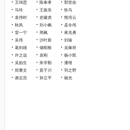
王缉思
陈奉孝
郭世佑
马玲
王振东
狄马
袁伟时
史啸虎
熊培云
秋风
刘小枫
孟令伟
雷一宁
周枫
蒋兆勇
吴伟
沙叶新
刘瑜
葛剑雄
储昭根
吴稼祥
许之远
袁刚
杨小凯
吴励生
朱学勤
潘维
郑秉文
莫于川
羽之野
谢志浩
孙立平
杨光