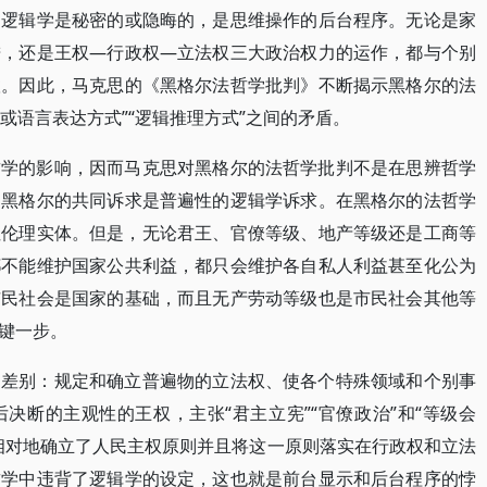
；逻辑学是秘密的或隐晦的，是思维操作的后台程序。无论是家
进，还是王权—行政权—立法权三大政治权力的运作，都与个别
联。因此，马克思的《黑格尔法哲学批判》不断揭示黑格尔的法
式或语言表达方式”“逻辑推理方式”之间的矛盾。
哲学的影响，因而马克思对黑格尔的法哲学批判不是在思辨哲学
和黑格尔的共同诉求是普遍性的逻辑学诉求。在黑格尔的法哲学
性伦理实体。但是，无论君王、官僚等级、地产等级还是工商等
都不能维护国家公共利益，都只会维护各自私人利益甚至化公为
市民社会是国家的基础，而且无产劳动等级也是市民社会其他等
键一步。
的差别：规定和确立普遍物的立法权、使各个特殊领域和个别事
决断的主观性的王权，主张“君主立宪”“官僚政治”和“等级会
相对地确立了人民主权原则并且将这一原则落实在行政权和立法
哲学中违背了逻辑学的设定，这也就是前台显示和后台程序的悖