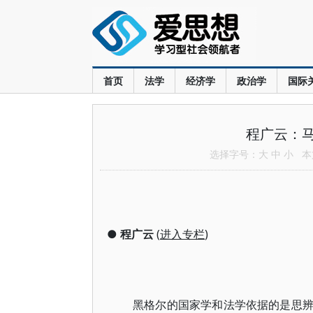
首页
法学
经济学
政治学
国际
程广云：
选择字号：
大
中
小
本文
●
程广云
(
进入专栏
)
黑格尔的国家学和法学依据的是思