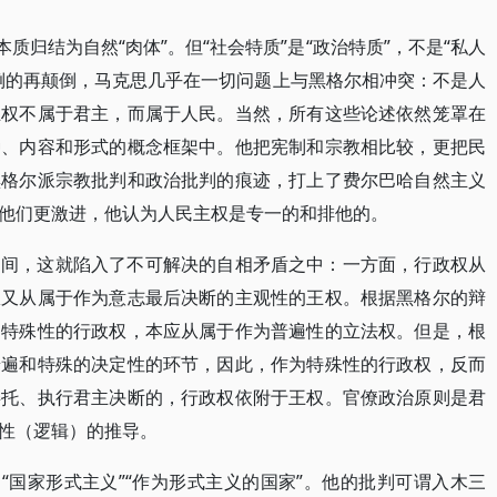
质归结为自然“肉体”。但“社会特质”是“政治特质”，不是“私人
倒的再颠倒，马克思几乎在一切问题上与黑格尔相冲突：不是人
主权不属于君主，而属于人民。当然，所有这些论述依然笼罩在
种、内容和形式的概念框架中。他把宪制和宗教相比较，更把民
黑格尔派宗教批判和政治批判的痕迹，打上了费尔巴哈自然主义
他们更激进，他认为人民主权是专一的和排他的。
之间，这就陷入了不可解决的自相矛盾之中：一方面，行政权从
权又从属于作为意志最后决断的主观性的王权。根据黑格尔的辩
为特殊性的行政权，本应从属于作为普遍性的立法权。但是，根
普遍和特殊的决定性的环节，因此，作为特殊性的行政权，反而
委托、执行君主决断的，行政权依附于王权。官僚政治原则是君
性（逻辑）的推导。
“国家形式主义”“作为形式主义的国家”。他的批判可谓入木三