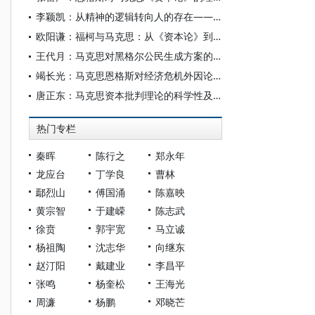
李颖凯：从精神的逻辑转向人的存在——论科耶夫欲望辩证法对黑格尔哲学的理论重构
欧阳谦：福柯与马克思：从《资本论》到权力谱系学
王代月：马克思对黑格尔公民生成方案的继承与超越
竭长光：马克思恩格斯对经济危机外因论的方法论批判及其当代启示
唐正东：马克思资本批判理论的科学性及当代意义
热门专栏
秦晖
陈行之
郑永年
龙应台
丁学良
曹林
鄢烈山
傅国涌
陈嘉映
黄宗智
于建嵘
陈志武
徐贲
郭宇宽
马立诚
杨祖陶
沈志华
向继东
赵汀阳
戴建业
李昌平
张鸣
杨奎松
王海光
周濂
杨鹏
邓晓芒