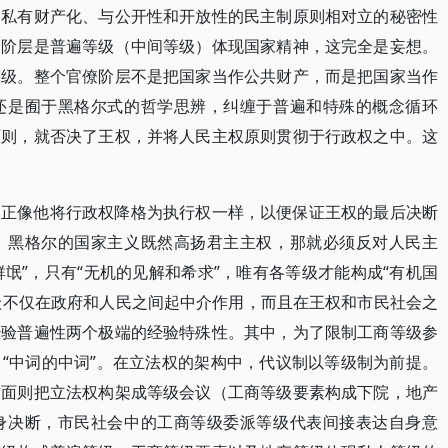
的私有财产化、与公开性和开放性的民主制原则相对立的秘密性
僚阶层是普遍等级（中间等级）体现国家精神，这完全是妄想。
等级。整个官僚阶层不是把国家当作公共财产，而是把国家当作
还是囿于黑格尔式的哲学思辨，纠缠于普遍和特殊的概念循环
原则，就否决了王权，并将人民主权原则贯彻于行政权之中。这
，正像他将行政权降格为执行权一样，以便保证王权的最后决断
，黑格尔的国家主义既然高扬君主主权，那就必须反对人民主
群氓”，只有“无机的见解和希求”，唯有各等级才能构成“有机国
等级不仅在政府和人民之间起中介作用，而且在王权和市民社会之
经验普遍性两个极端的经验特殊性。其中，为了限制工商等级参
“中词的中词”。在立法权的架构中，代议制以等级制为前提。
方面则把立法权构架成等级会议（工商等级要素构成下院，地产
身决断，市民社会中的工商等级委派等级代表间接表达自身意