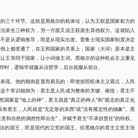
体的三个环节。这就是黑格尔的机体论，认为王权是国家权力的
宪法派生三种权力，另一方面又说王权派生其他权力。这就陷入
，不是从逻辑推导，而是从现实出发。普鲁士现实国家制度决定
颠倒上都变通了，在王和国家的关系上，国家（大词）原本是主
又让王等同于国家，让小词做主词。黑格尔的这种机会主义屡见
悖时，逻辑学就服从法哲学，后台就服从前台。
型表现。他的颠倒是显而易见的：即使按照机体主义观点，人民
把这个常识颠倒为：君主是人民成为整体的关键、枢纽；君主不
既然国家是“地上的神”，君主就是“真正的神人”和“观念的真正化
有君主，人民就是“无定形的东西”或“没有规定性的抽象”。黑
意和自然的偶然性即出生”，并赋予君主“不承担责任”的特权。
宗法的国王，而是现代的立宪的国王。但黑格尔的君主立宪主张