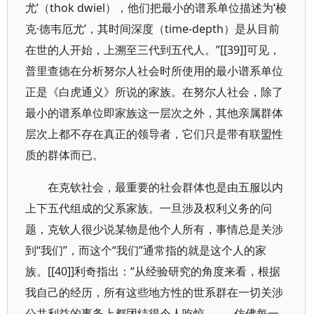
尤’（thok dwiel），他们把最小的谱系单位描述为‘梭
克·德韦厄尤’，其时间深度（time-depth）是从目前
在世的人开始，上溯至三代到五代人。”[[39]]可见，
普里查德在分析努尔人社会时所使用的最小谱系单位
正是《白虎通义》所说的家族。在努尔人社会，除了
最小的谱系单位即家族这一层次之外，其他亲属群体
层次上都不存在真正的领导者，它们只是带有联盟性
质的群体而已。
在克钦社会，最重要的社会群体也是由五服以内
上下五代组成的父系家族。一旦涉及权利义务的问
题，克钦人很少说某物是他个人所有，事情总是关涉
到“我们”，而这个“我们”通常指的就是这个人的家
族。[[40]]利奇指出：“从经验研究的角度来看，根据
我自己的经历，所有这些地方性的世系群在一切关涉
公共利益的事务上都团结得令人吃惊。……仿佛每一