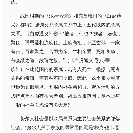
族。
战国时期的《尔雅·释亲》和东汉班固的《白虎通
义》都特别强调父系亲属关系中上下五代以内的亲属
关系。《白虎通义》说：“族者，何也？族者，凑也，
聚也，谓恩爱相流凑也。上凑高祖，下至玄孙，一家
有吉，百家聚之，合而为亲。生相亲爱，死相哀痛，
有会聚之道，故谓之族。”（《白虎通义·卷八·宗
族》）在此范围内的亲属，若有人死亡，根据与死者
关系的亲疏，穿五种不同丧服。因此，这个服丧制度
也称为五服制度。五服内外在亲和力、聚族活动的方
式特点等方面有很大差别。超出五服范围，基本上与
一般的社会关系没有多大差别。
努尔人社会是以亲属关系为主要社会关系的部落
社会。“努尔人关于宗族的最常用的词是‘梭克·德韦厄