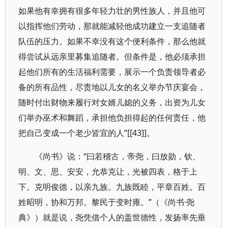
如果他有幸拥有很多年轻力壮的男性族人，并且他可
以指挥他们劳动，那就能减轻他成功建立一支追随者
队伍的压力。如果不幸没有这个便利条件，那么他就
得尝试从远亲里募集追随者。但条件是，他必须承担
起他们所有的生活福利需要，展示一个负责领导者必
备的所有品性，尽责地以儿女的名义举办节庆宴会，
随时付出财物来履行对女婿儿媳的义务，出资为儿女
们举办巫术和舞蹈，承担他负担得起的任何责任，他
把自己变成一个老少皆宜的人”[[43]]。
《尚书》说：“曰若稽古，帝尧，曰放勋，钦、
明、文、思、安安，允恭克让，光被四表，格于上
下。克明俊德，以亲九族。九族既睦，平章百姓。百
姓昭明，协和万邦。黎民于变时雍。”（《尚书·尧
典》）就是说，尧凭借个人的盖世德性，发扬率先垂