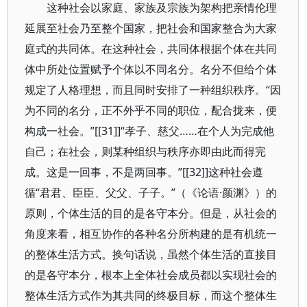
这种社会以家庭、家族及宗族为架构把亲情伦理
延展至社会乃至整个国家，把社会和国家整合为大家
庭式的共同体。在这种社会，共同体根据个体在共同
体中所处位置赋予个体以不同名分。名分不但给个体
规定了人格理想，而且同时安排了一种组织秩序。“因
为不同的名分，正不外乎不同的职位，配合拢来，便
构成一社会。”[[31]]“孝子、慈父……在个人为完成他
自己；在社会，则某种组织与秩序亦即由此而得完
成。这是一回事，不是两回事。”[[32]]这种社会遵
循“君君、臣臣、父父、子子。”（《论语·颜渊》）的
原则，个体生活的目的是各守本分。但是，从社会的
角度来看，相互协作的各种名分所构建的是有机统一
的整体生活方式。换句话说，虽然个体生活的直接目
的是各守本分，根本上全体社会成员都以实现社会的
整体生活方式作为其共同的终极目标，而这个整体生