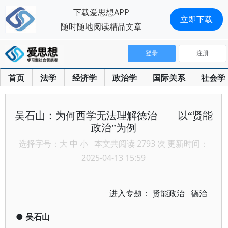
下载爱思想APP
立即下载
随时随地阅读精品文章
登录
注册
首页
法学
经济学
政治学
国际关系
社会学
吴石山：为何西学无法理解德治——以“贤能
政治”为例
选择字号：
大
中
小
本文共阅读 2793 次 更新时间：
2025-04-13 15:59
进入专题：
贤能政治
德治
●
吴石山