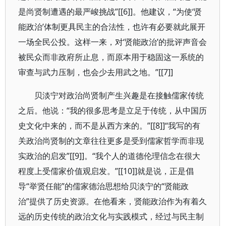
是尚贤制遭遇的最严峻挑战”[[6]]。他建议，“为使‘贤
能政治’体制更具民主的合法性，也许有必要就此展开
一场全民公投。这样一来，对‘贤能政治’的批评声音会
被民众而非政府所止息，而原本用于稳固这一系统的
审查与武力压制，也会少去用武之地。”[[7]]
贝淡宁对政治尚贤制产生兴趣是在接触儒家传统
之后。他说：“我的很多思考是立足于传统，从中国历
史文化中来的，而不是从西方来的。”[[8]]“我写的有
关政治尚贤制的文章往往更多是受到儒家哲学而非现
实政治的启发”[[9]]。“我个人的道德伦理信念在很大
程度上受儒家价值观启发。”[[10]]就是说，正是倡
导“举贤任能”的儒家德治思想给贝淡宁的“贤能政
治”提供了历史资源。在他看来，贤能政治作为有着久
远的历史传统的政治文化与实践模式，经过与民主制