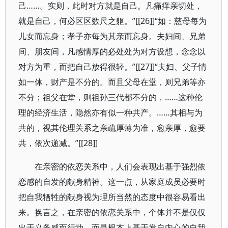
己……。实则，此时对方就是自己。凡痛痒亲切处，
就是自己，何必区区数尺之躯。”[[26]]“如：慈母每为
儿女而忘身；孝子亦每为其亲而忘身。夫妇间、兄弟
间、朋友间，凡感情厚的必处处为对方设想，念念以
对方为重，而把自己放得很轻。”[[27]]“夫妇、父子情
如一体，财产是不分的。而且父母在堂，则兄弟等亦
不分；祖父在堂，则祖孙三代都不分的，……这种伦
理的经济生活，隐然亦有似一种共产。……其相与为
共的，视其伦理关系之亲疏厚薄为准，愈亲厚，愈要
共，依次递减。”[[28]]
在亲密的依恋关系中，人们会表现出基于强烈依
恋感的自发的献身精神。这一点，从家庭成员必要时
把自我牺牲的献身视为理所当然的态度中很容易看出
来。换言之，在亲密的依恋关系中，个体并不是仅仅
出于义务感而行动，而是根本上基于发自内心的自我