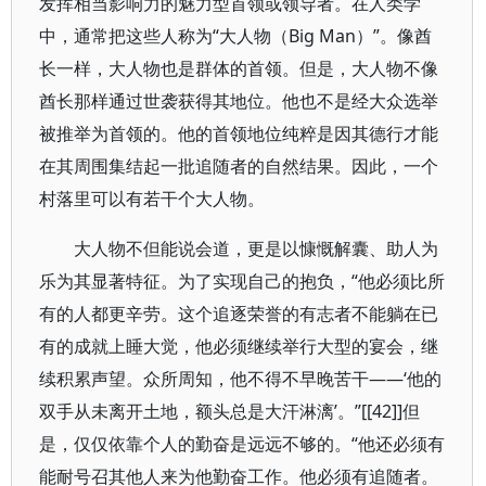
发挥相当影响力的魅力型首领或领导者。在人类学
中，通常把这些人称为“大人物（Big Man）”。像酋
长一样，大人物也是群体的首领。但是，大人物不像
酋长那样通过世袭获得其地位。他也不是经大众选举
被推举为首领的。他的首领地位纯粹是因其德行才能
在其周围集结起一批追随者的自然结果。因此，一个
村落里可以有若干个大人物。
大人物不但能说会道，更是以慷慨解囊、助人为
乐为其显著特征。为了实现自己的抱负，“他必须比所
有的人都更辛劳。这个追逐荣誉的有志者不能躺在已
有的成就上睡大觉，他必须继续举行大型的宴会，继
续积累声望。众所周知，他不得不早晚苦干——‘他的
双手从未离开土地，额头总是大汗淋漓’。”[[42]]但
是，仅仅依靠个人的勤奋是远远不够的。“他还必须有
能耐号召其他人来为他勤奋工作。他必须有追随者。