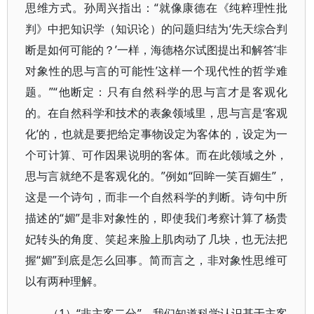
思维方式。孙周兴指出：“就像康德在《纯粹理性批
判》中把知识学（知识论）的问题归结为‘先天综合判
断是如何可能的？’一样，海德格尔试图提出和解答‘非
对象性的思与言的可能性’这样一个现代性的哲学难
题。”“他断定：只有自然科学的思与言才是客观化
的。在自然科学和技术的表象领域里，思与言是‘客观
化’的，也就是要把给定事物设定为客体的，设定为一
个可计算、可作因果说明的客体。而在此领域之外，
思与言就绝不是客观化的。”例如“回眸一笑百媚生”，
这是一个诗句，而非一个自然科学的判断。诗句中所
描述的“媚”是非对象性的，即使我们考察计算了杨贵
妃转头的角度、笑起来脸上肌肉动了几块，也无法把
握“媚”到底是怎么回事。简而言之，非对象性思维可
以有两种理解。
（1）“非主客二分”。我们知道科学认识基于主客