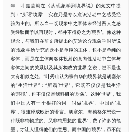
年，叶嘉莹就在《从现象学到境界说》的短文中提
到：“所谓‘境界’，实在乃是专以意识活动中之感受经
验为主的。所以当一切现象中之客体未经过吾人之感
受经验而予以再现时，都并不得称之为‘境界’。像这种
观念，与我们在前文所提出的艾迪论介现象学时所说
的‘现象学所研究的既不是单纯的主体，也不是单纯的
客体，而是在主体向客体投射的意向性活动中主体与
客体之间的关系以及其所构成的世界’之说，岂不是也
大有相似之处。”叶秀山认为宗白华的境界就是胡塞尔
的“生活世界”：“所谓‘世界’，它既不仅仅是我生活
的‘环境’，也不仅仅是我科研的‘对象’。这种‘世界’，我
们中国人有一个很好的词，叫做‘境界’。中国的‘境
界’，很难译成欧洲的语言。胡塞尔、海德格尔想说一
种既非纯物质的、又非纯思想的‘世界’，费了许多的笔
墨，才让人懂得他们的意思。而中国的‘境界’，虽不能