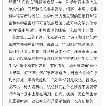
只能“大而化之”地指示色彩世界。科学语言本质上是
单义性的，而经验往往非常复杂、细腻、丰富，远非
科学语言所能胜任。文学作品力图呈现的正是日常语
言和科学语言所不可言说的经验，故可将文学的使命
称为“说不可说”。不可言说的经验，包括两个方面，
一是发现，二是表达。朱光潜有言：“诗人和其他艺术
家的本领都在见得到、说得出。”“见得到”就是发现。
我们生活着，但是可能活得麻木不仁、浑浑噩噩，而
诗人则以既沉浸其中又超脱其外的方式观照生活，在
生活中能不断有所发现、有所看见，如王维诗句“雨中
山果落，灯下草虫鸣”“泉声咽危石，日色冷青松”“行
到水穷处，坐看云起时”。“说得出”就是表达。普通人
说不出，诗人说得出。试想我们在什么情况下需要背
诵诗句？基本上是在离别、伤痛、疾病、死亡等生命
的重要时刻。这些时刻不只是消极的，也有积极的，