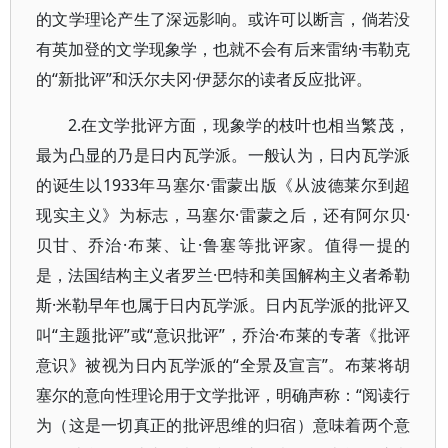
的文学理论产生了深远影响。或许可以断言，倘若没
有英加登的文学现象学，也就不会有后来雷纳·韦勒克
的“新批评”和沃尔夫冈·伊瑟尔的读者反应批评。
2.在文学批评方面，现象学的枝叶也相当繁茂，
最为凸显的乃是日内瓦学派。一般认为，日内瓦学派
的诞生以1933年马塞尔·雷蒙出版《从波德莱尔到超
现实主义》为标志，马塞尔·雷蒙之后，还有阿尔贝·
贝甘、乔治·布莱、让·鲁塞等批评家。值得一提的
是，法国结构主义者罗兰·巴特和美国解构主义者希勒
斯·米勒早年也属于日内瓦学派。日内瓦学派的批评又
叫“主题批评”或“意识批评”，乔治·布莱的专著《批评
意识》被视为日内瓦学派的“全景及宣言”。布莱将胡
塞尔的意向性理论用于文学批评，明确声称：“阅读行
为（这是一切真正的批评思维的归宿）意味着两个意