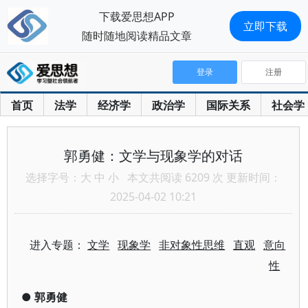
下载爱思想APP
立即下载
随时随地阅读精品文章
登录
注册
首页
法学
经济学
政治学
国际关系
社会学
郭勇健：文学与现象学的对话
选择字号：
大
中
小
本文共阅读 6209 次 更新时间：
2025-04-02 10:21
进入专题：
文学
现象学
非对象性思维
直观
意向
性
●
郭勇健