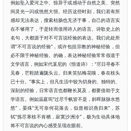
例如坠入爱河之中、惊异于或感动于自然之美、突然
间灵光一闪或恍然大悟。经历这些时刻，我们若有所
感却无法表达，搜索枯肠也无济于事，自己的语言实
在不够用了，于是转而借用诗人的语言。诗歌史上的
名句，大都源于对不可言说经验的表达。我们此处所
谓“不可言说的经验”，或许包括宗教的神秘经验，但
必不限于神秘经验。的确，表达神秘经验常常假道于
文学语言，例如宋代某尼的《悟道诗》：“尽日寻春不
见春，芒鞋踏遍陇头云。归来笑拈梅花嗅，春在枝头
已十分。”事实上，但凡生活中较为切身的、独特的、
深刻的经验，日常语言也都鞭长莫及，都要借助于文
学语言。例如温庭筠“过尽千帆皆不是，斜晖脉脉水悠
悠”，晏殊“无可奈何花落去，似曾相识燕归来”，苏
轼“拣尽寒枝不肯栖，寂寞沙洲冷”，极为生动具体地
将不可言说的内心感受呈现在眼前。