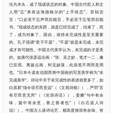
沦为木头，成了现成状态的对象。中国古代哲人和文
人用“忘”来表达海德格尔的“上手状态”。苏轼尝
言：“口必至于忘声而后能言，手必至于忘笔而后能
书。”现成状态的东西，就是已经完成了，结束了，死
了，成为对象了。因此，保持未完成性是至关重要
的。孔子强调“君子不器”，“不器”就是未完成，未完
成才有可能性。中国古代美学认为，未完成的才是美
的。如唐代张彦远论画：“张、吴之妙，笔才一二，像
已应焉。离披点画，时见缺落，此虽笔不周而意周
也。”日本今道友信因而将中国画的写意美学称为“未
完成美学”。诗论中关于未完成性的表述就更多了，如
白居易“须令语尽而意远”（《文苑诗格》），严羽“言
有尽而意无穷”（《沧浪诗话》），姜夔“句中有余
味，篇中有余意，善之善者也”（《白石道人诗
说》）。中国古人谈诗论艺，都高度推崇有余味、有