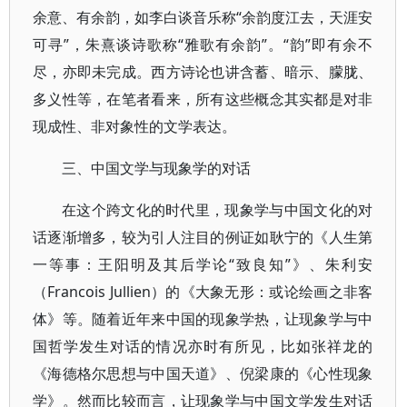
余意、有余韵，如李白谈音乐称“余韵度江去，天涯安
可寻”，朱熹谈诗歌称“雅歌有余韵”。“韵”即有余不
尽，亦即未完成。西方诗论也讲含蓄、暗示、朦胧、
多义性等，在笔者看来，所有这些概念其实都是对非
现成性、非对象性的文学表达。
三、中国文学与现象学的对话
在这个跨文化的时代里，现象学与中国文化的对
话逐渐增多，较为引人注目的例证如耿宁的《人生第
一等事：王阳明及其后学论“致良知”》、朱利安
（Francois Jullien）的《大象无形：或论绘画之非客
体》等。随着近年来中国的现象学热，让现象学与中
国哲学发生对话的情况亦时有所见，比如张祥龙的
《海德格尔思想与中国天道》、倪梁康的《心性现象
学》。然而比较而言，让现象学与中国文学发生对话