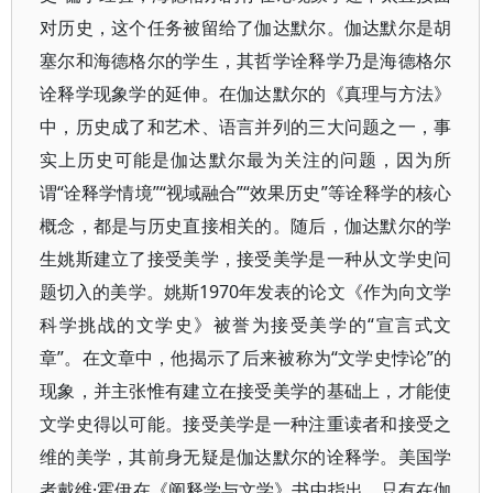
对历史，这个任务被留给了伽达默尔。伽达默尔是胡
塞尔和海德格尔的学生，其哲学诠释学乃是海德格尔
诠释学现象学的延伸。在伽达默尔的《真理与方法》
中，历史成了和艺术、语言并列的三大问题之一，事
实上历史可能是伽达默尔最为关注的问题，因为所
谓“诠释学情境”“视域融合”“效果历史”等诠释学的核心
概念，都是与历史直接相关的。随后，伽达默尔的学
生姚斯建立了接受美学，接受美学是一种从文学史问
题切入的美学。姚斯1970年发表的论文《作为向文学
科学挑战的文学史》被誉为接受美学的“宣言式文
章”。在文章中，他揭示了后来被称为“文学史悖论”的
现象，并主张惟有建立在接受美学的基础上，才能使
文学史得以可能。接受美学是一种注重读者和接受之
维的美学，其前身无疑是伽达默尔的诠释学。美国学
者戴维·霍伊在《阐释学与文学》书中指出，只有在伽