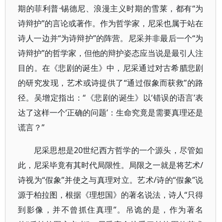
期的菲利普·锡德尼、浪漫主义时期的雪莱，都有“为
诗辩护”的言论或著作。作为哲学家，尼采也属于站在
诗人一边并“为诗辩护”的阵营。尼采并非最后一个“为
诗辩护”的哲学家，但他的辩护姿态应当说是最引人注
目的。在《悲剧的诞生》中，尼采通过对古希腊悲剧
的研究发现，艺术或诗提供了“通过假象而获救”的路
径。吴增定指出：“《悲剧的诞生》以‘错误的语言’表
达了这样一个‘正确的问题’：生命究竟是需要真理还是
谎言？”
尼采思想是20世纪西方哲学的一个源头，尽管如
此，尼采毕竟有其时代局限性。局限之一就是将艺术/
诗视为“假象”并使之与真理对立。艺术/诗的“假象”说
源于柏拉图，根据《理想国》的著名说法，诗人“只得
到影像，并不曾抓住真理”。吊诡的是，作为著名