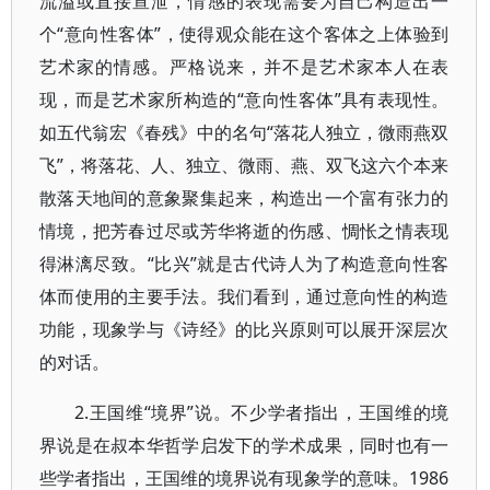
流溢或直接宣泄，情感的表现需要为自己构造出一
个“意向性客体”，使得观众能在这个客体之上体验到
艺术家的情感。严格说来，并不是艺术家本人在表
现，而是艺术家所构造的“意向性客体”具有表现性。
如五代翁宏《春残》中的名句“落花人独立，微雨燕双
飞”，将落花、人、独立、微雨、燕、双飞这六个本来
散落天地间的意象聚集起来，构造出一个富有张力的
情境，把芳春过尽或芳华将逝的伤感、惆怅之情表现
得淋漓尽致。“比兴”就是古代诗人为了构造意向性客
体而使用的主要手法。我们看到，通过意向性的构造
功能，现象学与《诗经》的比兴原则可以展开深层次
的对话。
2.王国维“境界”说。不少学者指出，王国维的境
界说是在叔本华哲学启发下的学术成果，同时也有一
些学者指出，王国维的境界说有现象学的意味。1986