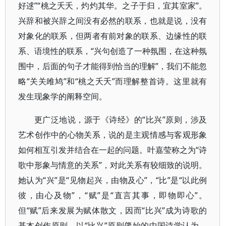
好逑”“桃之夭夭，灼灼其华。之子于归，宜其室家”。
兴辞和被兴辞之间没有必然的联系，也就是说，没有
对象化的联系，但两者有前对象的联系、边缘性的联
系、语境性的联系，“兴句创造了一种氛围，在这种氛
围中，后面的句子才能得到恰当的理解”，我们不能忽
略“关关雎鸠”和“桃之夭夭”而理解整首诗。这里就有
发生现象学的阐释空间。
更广泛地说，源于《诗经》的“比兴”原则，涉及
艺术创作中的心物关系，说的是主观情感与客观形象
如何相互引发并结合在一起的问题。叶嘉莹称之为“诗
歌中形象与情意的关系”，对此关系有较细致的说明。
她认为“兴”是“见物起兴，由物及心”，“比”是“以此例
彼，由心及物”，“赋”是“直言其事，即物即心”。
但“赋”后来发展为赋体散文，因而“比兴”成为诗歌的
基本创作原则。以“比兴”原则肇始的中国诗学认为，