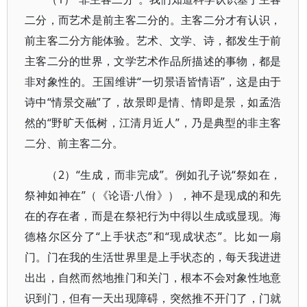
二分，而艺术是前主客二分的。主客二分才有认识，
前主客二分方能体验。艺术、文学、诗，都发生于前
主客二分的世界，文学艺术作品所描述的事物，都是
非对象性的。王国维讲“一切景语皆情语”，这是由于
诗中“情景交融”了，故景即是情、情即是景，如孟浩
然的“野旷天低树，江清月近人”，乃是典型的非主客
二分、前主客二分。
（2）“生成，而非完成”。例如孔子说“祭如在，
祭神如神在”（《论语·八佾》），神不是现成的和先
在的存在者，而是在祭祀行为中得以生成或显现。海
德格尔区分了“上手状态”和“现成状态”。比如一扇
门。门在我的生活世界里是上手状态的，每天我进进
出出，自然而然地推门和关门，根本不会对象性地意
识到门，但有一天出现障碍，突然推不开门了，门就