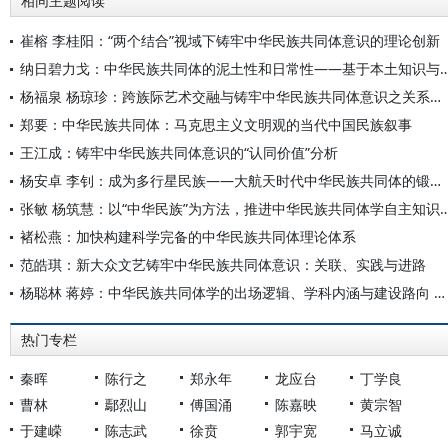
相同主题阅读
崔榕 李桂阳：“两个结合”视域下铸牢中华民族共同体意识的理论创新
纳日碧力戈：中华民族共同体的泥土性和日常性——基于本
杨福泉 杨琼珍：跨族际艺术交融与铸牢中华民族共同体意识之关系——以纳西族为例
郑要：中华民族共同体：马克思主义文明观的当代中国民族叙事
王江成：铸牢中华民族共同体意识的“认同价值”分析
杨安卓 李钊：成为多行星民族——大航天时代中华民族共同体的锻造与人类文明的跃迁
张敏 杨筑慧：以“中华民族”为方法，推进中华民族共同
褚松燕：加快构建科学完备的中华民族共同体理论体系
范皓琪：新大众文艺铸牢中华民族共同体意识：关联、实践与进路
杨聪林 蒋婷：中华民族共同体学的出场逻辑、学科内涵与建设路向 ——创新交叉学科自主知识体系、探索中国特色哲学社会科学发展范式
热门专栏
秦晖
陈行之
郑永年
龙应台
丁学良
曹林
鄢烈山
傅国涌
陈嘉映
黄宗智
于建嵘
陈志武
徐贲
郭宇宽
马立诚