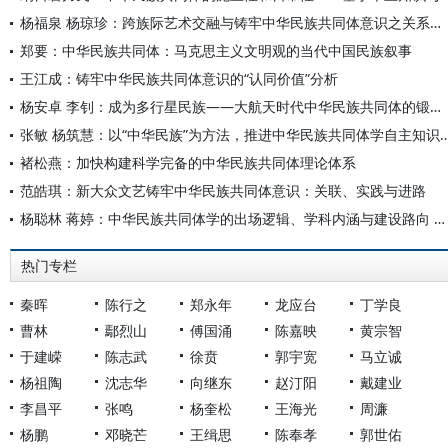
杨福泉 杨琼珍：跨族际艺术交融与铸牢中华民族共同体意识之关系——以纳西族为例
郑要：中华民族共同体：马克思主义文明观的当代中国民族叙事
王江成：铸牢中华民族共同体意识的“认同价值”分析
杨安卓 李钊：成为多行星民族——大航天时代中华民族共同体的锻造与人类文明的跃迁
张敏 杨筑慧：以“中华民族”为方法，推进中华民族共同
褚松燕：加快构建科学完备的中华民族共同体理论体系
范皓琪：新大众文艺铸牢中华民族共同体意识：关联、实践与进路
杨聪林 蒋婷：中华民族共同体学的出场逻辑、学科内涵与建设路向 ——创新交叉学科自主知识体系、探索中国特色哲学社会科学发展范式
热门专栏
秦晖
陈行之
郑永年
龙应台
丁学良
曹林
鄢烈山
傅国涌
陈嘉映
黄宗智
于建嵘
陈志武
徐贲
郭宇宽
马立诚
杨祖陶
沈志华
向继东
赵汀阳
戴建业
李昌平
张鸣
杨奎松
王海光
周濂
杨鹏
邓晓芒
王缉思
陈奉孝
郭世佑