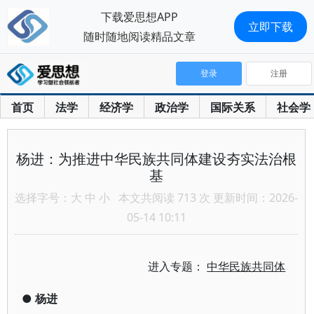
下载爱思想APP
立即下载
随时随地阅读精品文章
登录
注册
首页
法学
经济学
政治学
国际关系
社会学
杨进：为推进中华民族共同体建设夯实法治根
基
选择字号：
大
中
小
本文共阅读 713 次 更新时间：2026-
05-14 10:11
进入专题：
中华民族共同体
●
杨进