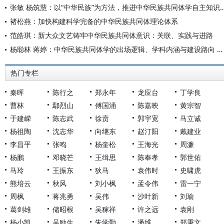
张敏 杨筑慧：以“中华民族”为方法，推进中华民族共同
褚松燕：加快构建科学完备的中华民族共同体理论体系
范皓琪：新大众文艺铸牢中华民族共同体意识：关联、实践与进路
杨聪林 蒋婷：中华民族共同体学的出场逻辑、学科内涵与建设路向 ——创新交叉学科自主知识体系、探索中国特色哲学社会科学发展范式
热门专栏
秦晖
陈行之
郑永年
龙应台
丁学良
曹林
鄢烈山
傅国涌
陈嘉映
黄宗智
于建嵘
陈志武
徐贲
郭宇宽
马立诚
杨祖陶
沈志华
向继东
赵汀阳
戴建业
李昌平
张鸣
杨奎松
王海光
周濂
杨鹏
邓晓芒
王缉思
陈奉孝
郭世佑
马玲
王振东
狄马
袁伟时
史啸虎
熊培云
秋风
刘小枫
孟令伟
雷一宁
周枫
蒋兆勇
吴伟
沙叶新
刘瑜
葛剑雄
储昭根
吴稼祥
许之远
袁刚
杨小凯
吴励生
朱学勤
潘维
郑秉文