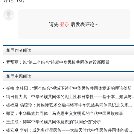
评论（0）
请先
登录
后发表评论～
评论
相同作者阅读
罗贤丽：以“第二个结合”绘就中华民族共同体建设新图景
相同主题阅读
崔榕 李桂阳：“两个结合”视域下铸牢中华民族共同体意识的理论创新
纳日碧力戈：中华民族共同体的泥土性和日常性——基于本
杨福泉 杨琼珍：跨族际艺术交融与铸牢中华民族共同体意识之关系——以纳西族为例
郑要：中华民族共同体：马克思主义文明观的当代中国民族叙事
王江成：铸牢中华民族共同体意识的“认同价值”分析
杨安卓 李钊：成为多行星民族——大航天时代中华民族共同体的锻造与人类文明的跃迁