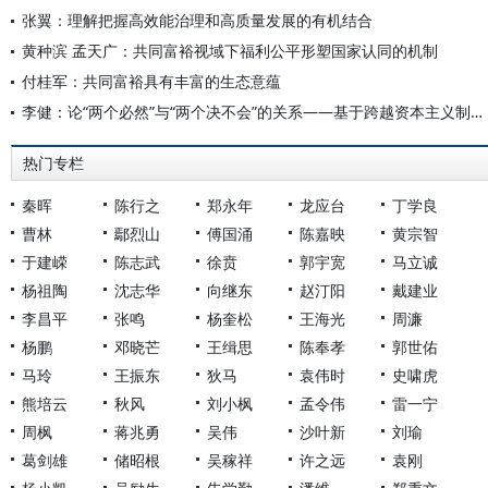
张翼：理解把握高效能治理和高质量发展的有机结合
黄种滨 孟天广：共同富裕视域下福利公平形塑国家认同的机制
付桂军：共同富裕具有丰富的生态意蕴
李健：论“两个必然”与“两个决不会”的关系——基于跨越资本主义制度“卡夫丁峡谷”设想的反思
热门专栏
秦晖
陈行之
郑永年
龙应台
丁学良
曹林
鄢烈山
傅国涌
陈嘉映
黄宗智
于建嵘
陈志武
徐贲
郭宇宽
马立诚
杨祖陶
沈志华
向继东
赵汀阳
戴建业
李昌平
张鸣
杨奎松
王海光
周濂
杨鹏
邓晓芒
王缉思
陈奉孝
郭世佑
马玲
王振东
狄马
袁伟时
史啸虎
熊培云
秋风
刘小枫
孟令伟
雷一宁
周枫
蒋兆勇
吴伟
沙叶新
刘瑜
葛剑雄
储昭根
吴稼祥
许之远
袁刚