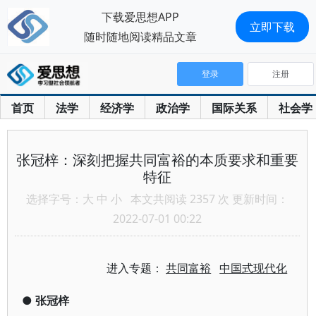
下载爱思想APP
立即下载
随时随地阅读精品文章
登录
注册
首页
法学
经济学
政治学
国际关系
社会学
张冠梓：深刻把握共同富裕的本质要求和重要
特征
选择字号：
大
中
小
本文共阅读 2357 次 更新时间：
2022-07-01 00:22
进入专题：
共同富裕
中国式现代化
●
张冠梓