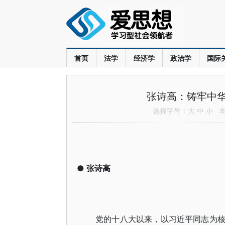
首页
法学
经济学
政治学
国际
张诗高：铸牢中
选择字号：
大
中
小
本文
●
张诗高
党的十八大以来，以习近平同志为