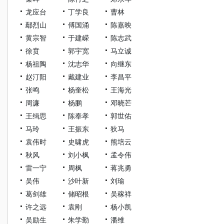
龙应台
丁学良
曹林
鄢烈山
傅国涌
陈嘉映
黄宗智
于建嵘
陈志武
徐贲
郭宇宽
马立诚
杨祖陶
沈志华
向继东
赵汀阳
戴建业
李昌平
张鸣
杨奎松
王海光
周濂
杨鹏
邓晓芒
王缉思
陈奉孝
郭世佑
马玲
王振东
狄马
袁伟时
史啸虎
熊培云
秋风
刘小枫
孟令伟
雷一宁
周枫
蒋兆勇
吴伟
沙叶新
刘瑜
葛剑雄
储昭根
吴稼祥
许之远
袁刚
杨小凯
吴励生
朱学勤
潘维