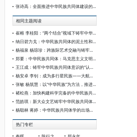
张诗高：全面推进中华民族共同体建设的西藏实践
相同主题阅读
崔榕 李桂阳：“两个结合”视域下铸牢中华民族共同体意识的理论创新
纳日碧力戈：中华民族共同体的泥土性和日常性——基于本土知识与民间智慧的探讨
杨福泉 杨琼珍：跨族际艺术交融与铸牢中华民族共同体意识之关系——以纳西族为例
郑要：中华民族共同体：马克思主义文明观的当代中国民族叙事
王江成：铸牢中华民族共同体意识的“认同价值”分析
杨安卓 李钊：成为多行星民族——大航天时代中华民族共同体的锻造与人类文明的跃迁
张敏 杨筑慧：以“中华民族”为方法，推进中华民族共同体学自主知识体系建设
褚松燕：加快构建科学完备的中华民族共同体理论体系
范皓琪：新大众文艺铸牢中华民族共同体意识：关联、实践与进路
杨聪林 蒋婷：中华民族共同体学的出场逻辑、学科内涵与建设路向 ——创新交叉学科自主知识体系、探索中国特色哲学社会科学发展范式
热门专栏
秦晖
陈行之
郑永年