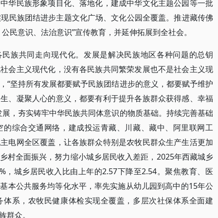
和中华民族形象项目化、落地化，建成中华文化主题公园等一批
实现民族团结进步主题文化广场、文化公园全覆盖。推进藏传佛
、公民意识、法治意识”宣传教育，并延伸拓展到全社会。
动各民族共同走向现代化。发展是解决民族地区各种问题的总钥
现社会主义现代化，没有各民族共同繁荣发展也不是社会主义现
，“坚持所有发展都要赋予民族团结进步的意义，都要赋予维护
民生、凝聚人心的意义，都要有利于提升各族群众获得感、幸福
发展，夯实铸牢中华民族共同体意识的物质基础。持续完善基础
空的综合交通网络，建成投运青藏、川藏、藏中、阿里联网工
现主电网全区覆盖，让各族群众特别是农牧民群众生产生活更加
乡村全面振兴，努力缩小城乡居民收入差距，2025年西藏城乡
4%，城乡居民收入比由上年的2.57下降至2.54。聚焦教育、医
基本公共服务均等化水平，率先实施从幼儿园到高中的15年公
务体系，农牧民健康体检实现全覆盖，多层次社保体系全面建
族群众。