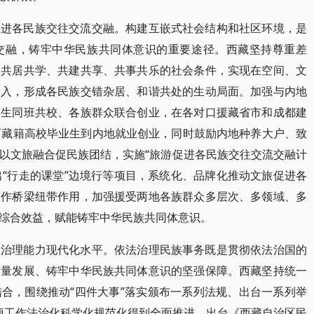
促进各民族交往交流交融。构建互嵌式社会结构和社区环境，是
交融，铸牢中华民族共同体意识的重要途径。西藏坚持尊重差
众共居共学、共建共享、共事共乐的社会条件，实现在空间、文
嵌入，形成各民族交错杂居、和谐共处的生动局面。加强与内地
学生同班共校、各族群众联合创业，在各对口援藏省市和成都建
西藏籍高校毕业生到内地就业创业，同时鼓励内地种养大户、致
以文旅融合促民族团结，实施“旅游促进各民族交往交流交融计
出“行走的课堂”边境行等项目，系统化、品牌化推动文旅促进各
工作桥梁纽带作用，加强援受两地各族群众多层次、多领域、多
综合效益，赋能铸牢中华民族共同体意识。
和治理能力现代化水平。依法治理民族事务既是贯彻依法治国的
质量发展、铸牢中华民族共同体意识的坚强保障。西藏坚持统一
合，围绕推动“四件大事”落实颁布一系列法规、出台一系列举
各项工作法治化科学化规范化得到全面推进。出台《西藏自治区民