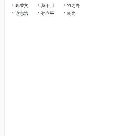
郑秉文
莫于川
羽之野
谢志浩
孙立平
杨光