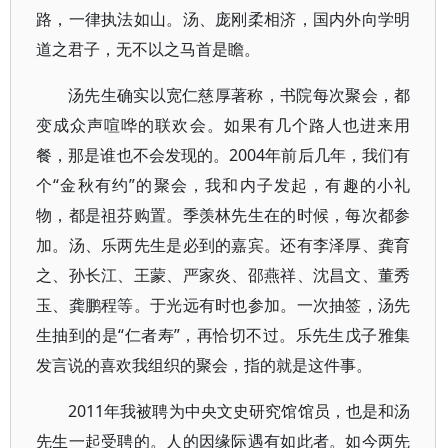
路，一律执法如山。汤、庞刚柔相济，国内外向学明
道之君子，无不以之马首是瞻。
汤先生确实以宽仁慈厚著称，书院每次聚会，都
变成众声喧哗的联欢会。如果有几个路人也进来用
餐，那是谁也不会发现的。2004年前后几年，我们有
个“金秋有约”的聚会，我和内子发起，有趣的小礼
物，都是祖芬购置。季羡林先生在的时候，每次都参
加。汤、乐两先生是必到的嘉宾。还有李泽厚、龚育
之、孙长江、王蒙、严家炎、邵燕祥、沈昌文、董秀
玉、龚鹏程等。于光远有时也参加。一次抽签，汤先
生抽到的是“仁者寿”，再恰切不过。乐先生戊子雅集
发言说的喜欢我组织的聚会，指的就是这件事。
2011年我被聘为中央文史研究馆馆员，也是和汤
先生一起受聘的。人的因缘际遇有如此者。如今两先