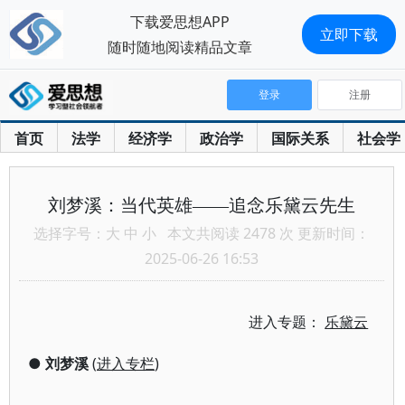
下载爱思想APP
立即下载
随时随地阅读精品文章
登录
注册
首页
法学
经济学
政治学
国际关系
社会学
刘梦溪：当代英雄——追念乐黛云先生
选择字号：
大
中
小
本文共阅读 2478 次 更新时间：
2025-06-26 16:53
进入专题：
乐黛云
●
刘梦溪
(
进入专栏
)