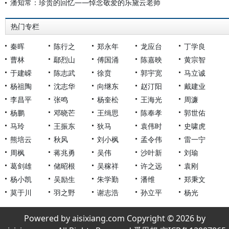
潘知常：珍贵的回忆——悼念敬爱的乐黛云老师
热门专栏
秦晖
陈行之
郑永年
龙应台
丁学良
曹林
鄢烈山
傅国涌
陈嘉映
黄宗智
于建嵘
陈志武
徐贲
郭宇宽
马立诚
杨祖陶
沈志华
向继东
赵汀阳
戴建业
李昌平
张鸣
杨奎松
王海光
周濂
杨鹏
邓晓芒
王缉思
陈奉孝
郭世佑
马玲
王振东
狄马
袁伟时
史啸虎
熊培云
秋风
刘小枫
孟令伟
雷一宁
周枫
蒋兆勇
吴伟
沙叶新
刘瑜
葛剑雄
储昭根
吴稼祥
许之远
袁刚
杨小凯
吴励生
朱学勤
潘维
郑秉文
莫于川
羽之野
谢志浩
孙立平
杨光
Powered by aisixiang.com Copyright © 2026 by