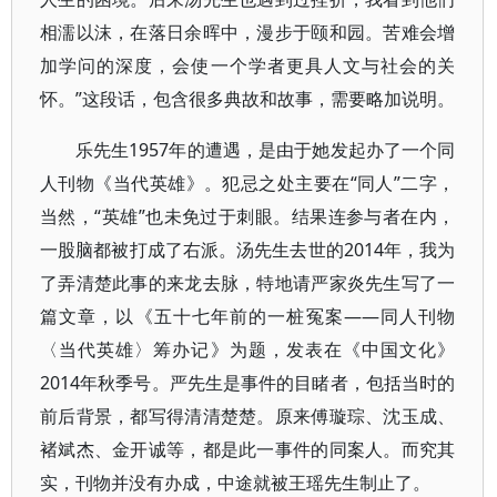
相濡以沫，在落日余晖中，漫步于颐和园。苦难会增
加学问的深度，会使一个学者更具人文与社会的关
怀。”这段话，包含很多典故和故事，需要略加说明。
乐先生1957年的遭遇，是由于她发起办了一个同
人刊物《当代英雄》。犯忌之处主要在“同人”二字，
当然，“英雄”也未免过于刺眼。结果连参与者在内，
一股脑都被打成了右派。汤先生去世的2014年，我为
了弄清楚此事的来龙去脉，特地请严家炎先生写了一
篇文章，以《五十七年前的一桩冤案——同人刊物
〈当代英雄〉筹办记》为题，发表在《中国文化》
2014年秋季号。严先生是事件的目睹者，包括当时的
前后背景，都写得清清楚楚。原来傅璇琮、沈玉成、
褚斌杰、金开诚等，都是此一事件的同案人。而究其
实，刊物并没有办成，中途就被王瑶先生制止了。