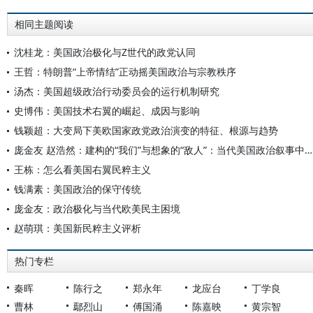
相同主题阅读
沈桂龙：美国政治极化与Z世代的政党认同
王哲：特朗普“上帝情结”正动摇美国政治与宗教秩序
汤杰：美国超级政治行动委员会的运行机制研究
史博伟：美国技术右翼的崛起、成因与影响
钱颖超：大变局下美欧国家政党政治演变的特征、根源与趋势
庞金友 赵浩然：建构的“我们”与想象的“敌人”：当代美国政治叙事中的阴谋论
王栋：怎么看美国右翼民粹主义
钱满素：美国政治的保守传统
庞金友：政治极化与当代欧美民主困境
赵萌琪：美国新民粹主义评析
热门专栏
秦晖
陈行之
郑永年
龙应台
丁学良
曹林
鄢烈山
傅国涌
陈嘉映
黄宗智