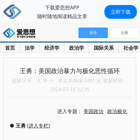
下载爱思想APP
立即下载
随时随地阅读精品文章
登录
注册
首页
法学
经济学
政治学
国际关系
社会学
王勇：美国政治暴力与极化恶性循环
选择字号：
大
中
小
本文共阅读 5491 次 更新时间：
2024-07-15 22:35
进入专题：
美国政治
政治极化
●
王勇
(
进入专栏
)