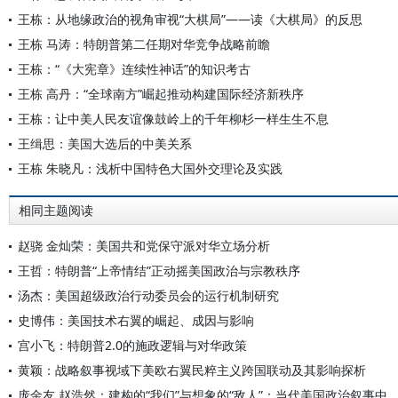
王栋：从地缘政治的视角审视“大棋局”——读《大棋局》的反思
王栋 马涛：特朗普第二任期对华竞争战略前瞻
王栋：“《大宪章》连续性神话”的知识考古
王栋 高丹：“全球南方”崛起推动构建国际经济新秩序
王栋：让中美人民友谊像鼓岭上的千年柳杉一样生生不息
王缉思：美国大选后的中美关系
王栋 朱晓凡：浅析中国特色大国外交理论及实践
相同主题阅读
赵骁 金灿荣：美国共和党保守派对华立场分析
王哲：特朗普“上帝情结”正动摇美国政治与宗教秩序
汤杰：美国超级政治行动委员会的运行机制研究
史博伟：美国技术右翼的崛起、成因与影响
宫小飞：特朗普2.0的施政逻辑与对华政策
黄颖：战略叙事视域下美欧右翼民粹主义跨国联动及其影响探析
庞金友 赵浩然：建构的“我们”与想象的“敌人”：当代美国政治叙事中的阴谋论