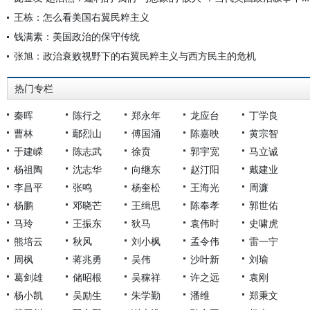
王栋：怎么看美国右翼民粹主义
钱满素：美国政治的保守传统
张旭：政治衰败视野下的右翼民粹主义与西方民主的危机
热门专栏
秦晖
陈行之
郑永年
龙应台
丁学良
曹林
鄢烈山
傅国涌
陈嘉映
黄宗智
于建嵘
陈志武
徐贲
郭宇宽
马立诚
杨祖陶
沈志华
向继东
赵汀阳
戴建业
李昌平
张鸣
杨奎松
王海光
周濂
杨鹏
邓晓芒
王缉思
陈奉孝
郭世佑
马玲
王振东
狄马
袁伟时
史啸虎
熊培云
秋风
刘小枫
孟令伟
雷一宁
周枫
蒋兆勇
吴伟
沙叶新
刘瑜
葛剑雄
储昭根
吴稼祥
许之远
袁刚
杨小凯
吴励生
朱学勤
潘维
郑秉文