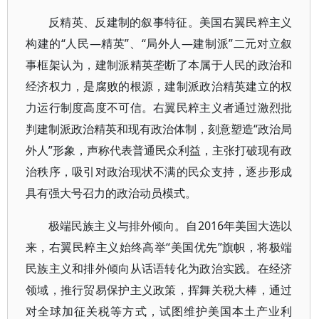
反精英、反建制的叙事特征。美国右翼民粹主义
构建的“人民—精英”、“局外人—建制派”二元对立叙
事框架认为，建制派精英垄断了本属于人民的政治和
经济权力，是腐败的根源，建制派政治精英建立的权
力运行制度高度不可信。右翼民粹主义者通过激烈批
判建制派政治精英和现有政治体制，刻意塑造“政治局
外人”形象，声称代表普通民众利益，主张打破现有政
治秩序，吸引对政治现状不满的民众支持，逐步形成
具有强大号召力的政治动员模式。
极端民族主义与排外倾向。自2016年美国大选以
来，右翼民粹主义始终高举“美国优先”旗帜，将极端
民族主义和排外倾向从话语转化为政治实践。在经济
领域，推行贸易保护主义政策，挥舞关税大棒，通过
对全球加征关税等方式，试图维护美国本土产业利